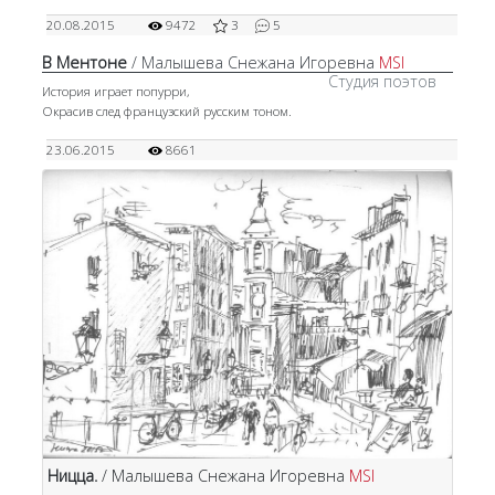
20.08.2015
9472
3
5
В Ментоне
/ Малышева Снежана Игоревна
MSI
Студия поэтов
История играет попурри,
Окрасив след французский русским тоном.
23.06.2015
8661
Ницца.
/ Малышева Снежана Игоревна
MSI