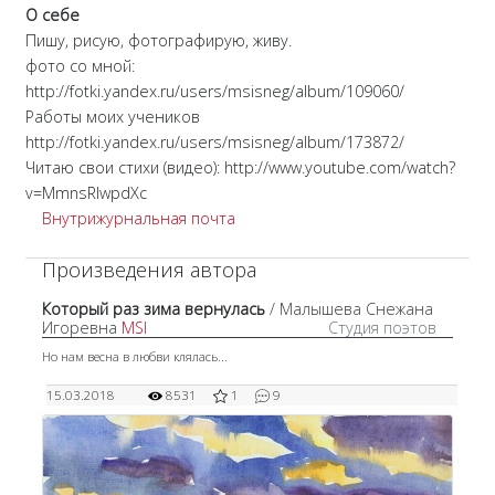
О себе
Пишу, рисую, фотографирую, живу.
фото со мной:
http://fotki.yandex.ru/users/msisneg/album/109060/
Работы моих учеников
http://fotki.yandex.ru/users/msisneg/album/173872/
Читаю свои стихи (видео): http://www.youtube.com/watch?
v=MmnsRlwpdXc
Внутрижурнальная почта
Произведения автора
Который раз зима вернулась
/ Малышева Снежана
Игоревна
MSI
Студия поэтов
Но нам весна в любви клялась...
15.03.2018
8531
1
9