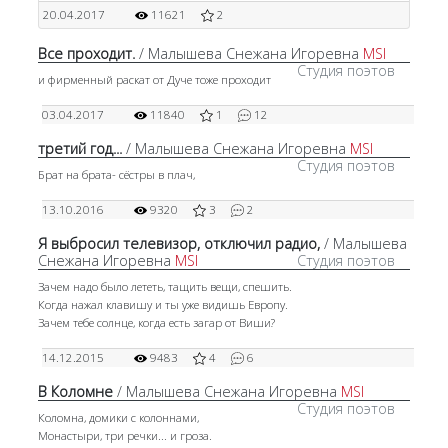
20.04.2017
11621
2
Все проходит.
/ Малышева Снежана Игоревна
MSI
Студия поэтов
и фирменный раскат от Дуче тоже проходит
03.04.2017
11840
1
12
третий год...
/ Малышева Снежана Игоревна
MSI
Студия поэтов
Брат на брата- сёстры в плач,
13.10.2016
9320
3
2
Я выбросил телевизор, отключил радио,
/ Малышева
Снежана Игоревна
MSI
Студия поэтов
Зачем надо было лететь, тащить вещи, спешить.
Когда нажал клавишу и ты уже видишь Европу.
Зачем тебе солнце, когда есть загар от Виши?
14.12.2015
9483
4
6
В Коломне
/ Малышева Снежана Игоревна
MSI
Студия поэтов
Коломна, домики с колоннами,
Монастыри, три речки... и гроза.