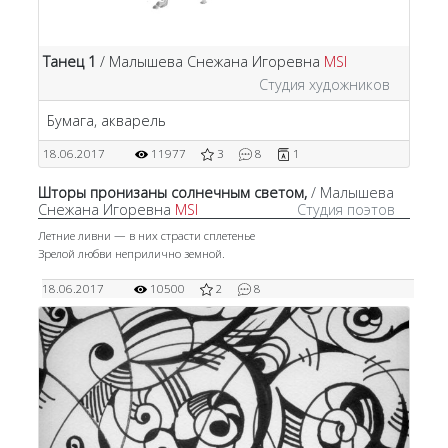
Танец 1
/ Малышева Снежана Игоревна
MSI
Студия художников
Бумага, акварель
18.06.2017
11977
3
8
1
Шторы пронизаны солнечным светом,
/ Малышева
Снежана Игоревна
MSI
Студия поэтов
Летние ливни — в них страсти сплетенье
Зрелой любви неприлично земной.
18.06.2017
10500
2
8