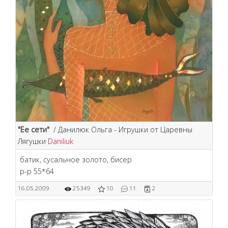
"Ее сети"
/ Данилюк Ольга - Игрушки от Царевны
Лягушки
Daniliuk
батик, сусальное золото, бисер
р-р 55*64
16.05.2009
25349
10
11
2