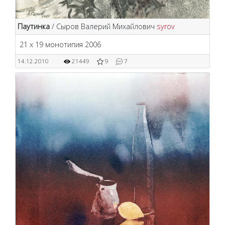
Паутинка
/ Сыров Валерий Михайлович
syrov
21 х 19 монотипия 2006
14.12.2010
21449
9
7