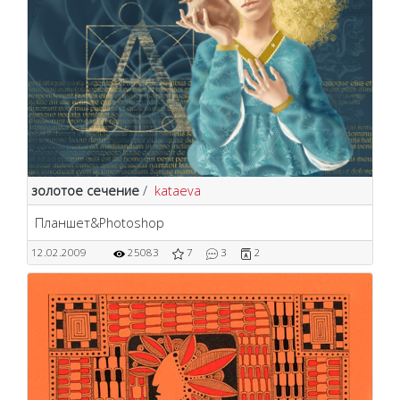
золотое сечение
/
kataeva
Планшет&Photoshop
12.02.2009
25083
7
3
2