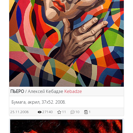
ПЬЕРО
/ Алексей Кебадзе
Kebadze
Бумага, акрил, 37х52. 2008.
25.11.2008
27140
11
10
1