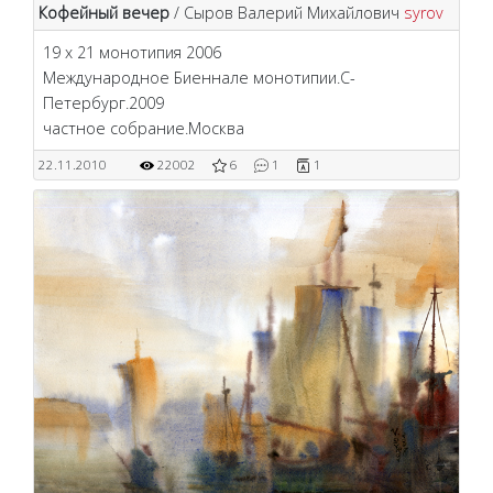
Кофейный вечер
/ Сыров Валерий Михайлович
syrov
19 х 21 монотипия 2006
Международное Биеннале монотипии.С-
Петербург.2009
частное собрание.Москва
22.11.2010
22002
6
1
1