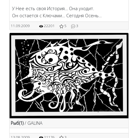
У Нее есть своя История… Она уходит.
Он остается с Ключами… Сегодня Осень…
11.09.2009
22201
5
3
Рыб(1)
/ GALINA
13.08.2009
21176
3