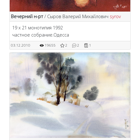
Вечерний н-рт
/ Сыров Валерий Михайлович
syrov
19 х 21 монотипия 1992
частное собрание.Одесса
03.12.2010
19655
2
2
1