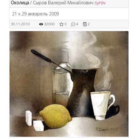
Околица
/ Сыров Валерий Михайлович
syrov
21 х 29 акварель 2009
30.11.2010
32000
3
4
2