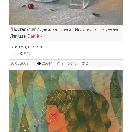
"Ностальгия"
/ Данилюк Ольга - Игрушки от Царевны
Лягушки
Daniliuk
картон, пастель
р-р 30*40
30.05.2009
25644
8
12
2