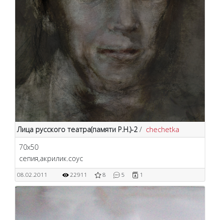
Лица русского театра(памяти Р.Н.)-2
/
chechetka
70х50
сепия,акрилик.соус
08.02.2011
22911
8
5
1