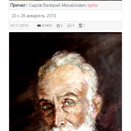
Причал
/ Сыров Валерий Михайлович
syrov
20 х 28 акварель 2010
16.11.2010
20400
2
3
1