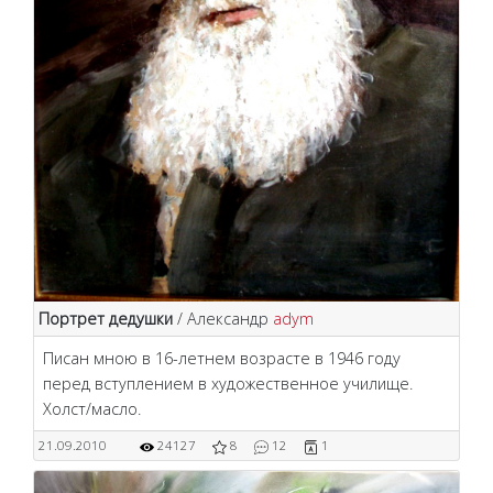
Портрет дедушки
/ Александр
adym
Писан мною в 16-летнем возрасте в 1946 году
перед вступлением в художественное училище.
Холст/масло.
21.09.2010
24127
8
12
1