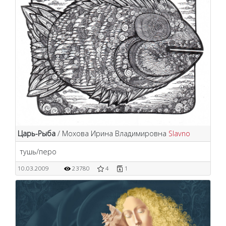
Царь-Рыба
/ Мохова Ирина Владимировна
Slavno
тушь/перо
10.03.2009
23780
4
1