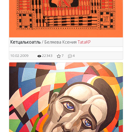
Кетцалькоатль
/ Беляева Ксения
TataKP
10.02.2009
22343
7
4