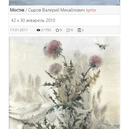
Мостик
/ Сыров Валерий Михайлович
syrov
42 х 30 акварель 2010
17.01.2011
21792
8
6
2