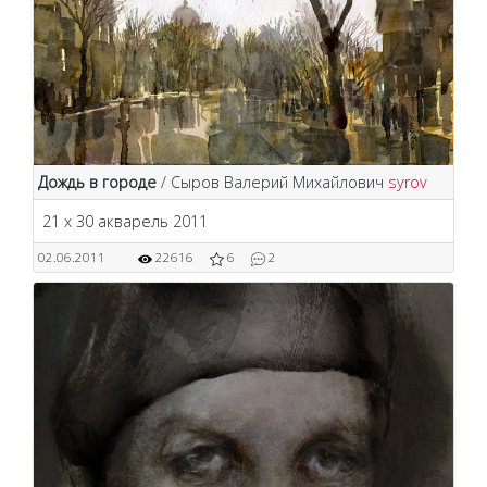
Дождь в городе
/ Сыров Валерий Михайлович
syrov
21 х 30 акварель 2011
02.06.2011
22616
6
2