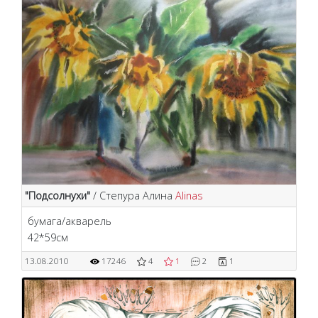
"Подсолнухи"
/ Степура Алина
Alinas
бумага/акварель
42*59см
13.08.2010
17246
4
1
2
1