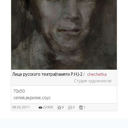
Лица русского театра(памяти Р.Н.)-2
/
chechetka
Студия художников
70х50
сепия,акрилик.соус
08.02.2011
22909
8
5
1