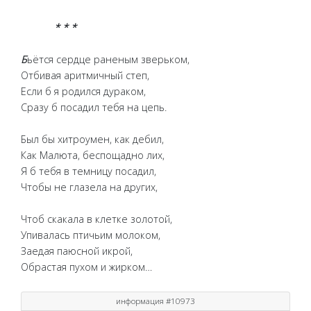
* * *
Б
ьётся сердце раненым зверьком,
Отбивая аритмичный степ,
Если б я родился дураком,
Сразу б посадил тебя на цепь.
Был бы хитроумен, как дебил,
Как Малюта, беспощадно лих,
Я б тебя в темницу посадил,
Чтобы не глазела на других,
Чтоб скакала в клетке золотой,
Упивалась птичьим молоком,
Заедая паюсной икрой,
Обрастая пухом и жирком…
информация #10973