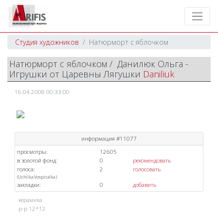
Студия художников
Натюрморт с яблочком
Натюрморт с яблочком / Данилюк Ольга -
Игрушки от Царевны Лягушки
Daniliuk
16.04.2008 00:33:00
информация #11077
просмотры:
12605
в золотой фонд:
0
рекомендовать
голоса:
2
голосовать
(
Uchilka
Vospitalka
)
закладки:
0
добавить
керамика
р-р 12*12