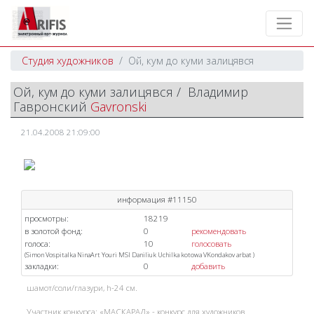
Студия художников
Ой, кум до куми залицявся
Ой, кум до куми залицявся / Владимир
Гавронский
Gavronski
21.04.2008 21:09:00
информация #11150
просмотры:
18219
в золотой фонд:
0
рекомендовать
голоса:
10
голосовать
(
Simon
Vospitalka
NinaArt
Youri
MSI
Daniliuk
Uchilka
kotowa
VKondakov
arbat
)
закладки:
0
добавить
шамот/соли/глазури, h-24 см.
Участник конкурса: «МАСКАРАД» - конкурс для художников.