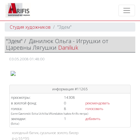
Студия художников
"Эдем"
"Эдем" / Данилюк Ольга - Игрушки от
Царевны Лягушки
Daniliuk
03.05.2008 01:48:00
информация #11265
просмотры:
14308
в золотой фонд:
0
рекомендовать
голоса:
8
голосовать
(
Lenn
Gavronski
Evita
Uchilka
VKondakov
Isakov
Arifis
nerpa
)
закладки:
1
добавить
(
Evita
)
холодный батик, сусальное золото, бисер
р-р 55*95