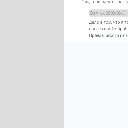
Оль, твои работы не н
Daniliuk
2008-05-31 
Дело в том, что я 
после своей обрабо
Правда, исходя из 