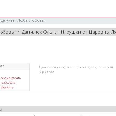
 где живет Люба. Любовь."
 Любовь." / Данилюк Ольга - Игрушки от Царевны 
523
бумага, акварель, фотошоп (совсем чуть-чуть – проба)
р-р 21*30
рекомендовать
голосовать
добавить
8