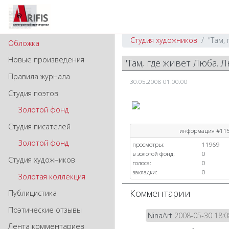
Студия художников
"Там,
Обложка
Новые произведения
"Там, где живет Люба.
Правила журнала
30.05.2008 01:00:00
Студия поэтов
Золотой фонд
Студия писателей
информация #11
Золотой фонд
просмотры:
11969
в золотой фонд:
0
Студия художников
голоса:
0
закладки:
0
Золотая коллекция
Комментарии
Публицистика
Поэтические отзывы
NinaArt
2008-05-30 18:0
Лента комментариев