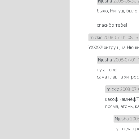
Njusha
2008-06-30 
было, Нинуш, было..
спасибо тебе!
mickic
2008-07-01 08:13
УХХХХ!! хитрущща Нюши
Njusha
2008-07-01 
ну а то ж!
сама главна хитрость
mickic
2008-07-
какоф камнёф?? 
пряма, агонь, к
Njusha
2008
ну тогда про