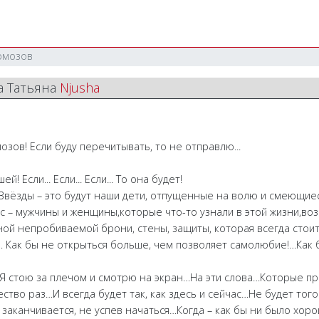
рмозов
а Татьяна
Njusha
озов! Если буду перечитывать, то не отправлю...
! Если... Если... Если... То она будет!
 Звёзды – это будут наши дети, отпущенные на волю и смеющиес
с – мужчины и женщины,которые что-то узнали в этой жизни,во
чной непробиваемой брони, стены, защиты, которая всегда сто
а… Как бы не открыться больше, чем позволяет самолюбие!…Как
…Я стою за плечом и смотрю на экран…На эти слова…Которые п
тво раз…И всегда будет так, как здесь и сейчас…Не будет тог
ё заканчивается, не успев начаться…Когда – как бы ни было хор