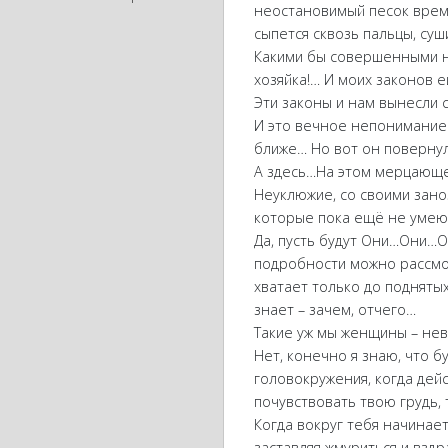
неостановимый песок вре
сыпется сквозь пальцы, суш
Какими бы совершенными на
хозяйка!… И моих законов 
Эти законы и нам вынесли 
И это вечное непонимание 
ближе… Но вот он повернулс
А здесь…На этом мерцающе
Неуклюжие, со своими зано
которые пока ещё не умеют 
Да, пусть будут Они…Они…О
подробности можно рассмо
хватает только до подняты
знает – зачем, отчего…
Такие уж мы женщины – не
Нет, конечно я знаю, что 
головокружения, когда дей
почувствовать твою грудь, 
Когда вокруг тебя начинае
заставляя жмуриться и вздр