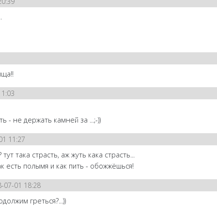
20:39
.
ща!!
11:03
 - не держать камней за ...;-))
01 11:27
тут така страсть, аж жуть кака страсть...
ак есть полымя и как пить - обожжёшься!
-07-01 18:28
должим греться?...))