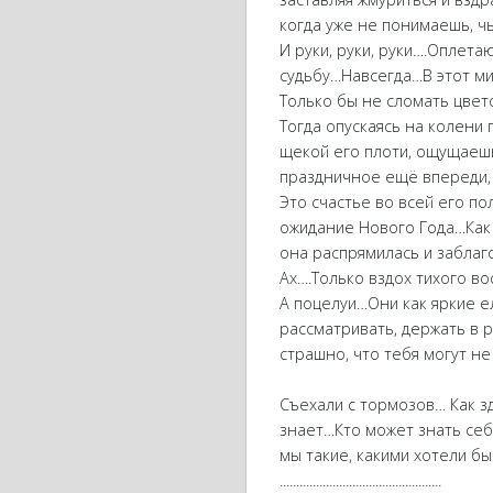
когда уже не понимаешь, ч
И руки, руки, руки….Оплетаю
судьбу…Навсегда…В этот ми
Только бы не сломать цвет
Тогда опускаясь на колени
щекой его плоти, ощущаешь
праздничное ещё впереди, 
Это счастье во всей его 
ожидание Нового Года…Как 
она распрямилась и заблаг
Ах….Только вздох тихого в
А поцелуи…Они как яркие 
рассматривать, держать в р
страшно, что тебя могут не
Съехали с тормозов… Как 
знает…Кто может знать се
мы такие, какими хотели бы
.................................................