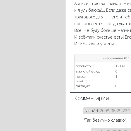
А я всё стою за спиной…Нет
и я улыбаюсь)… Если даже с
трудового дня … Чего и теб
повзрослеет?… Когда уката
Всё! Не буду больше маячит
И всё-таки счастье есть! Ег
И всё-таки и у меня!
информация #11
просмотры:
12141
в золотой фонд:
0
голоса:
1
(
NinaArt
)
закладки:
0
Комментарии
NinaArt
2008-06-29 22:2
"Так безумно сладко", 