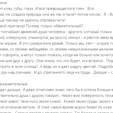
мени
ит кожу, губы, глаза…И всё превращается в тлен… Всё…
с не создала природа, она же нас и тычет потом носом… Я – В
ещё никому не удалось опровергнуть!
свой приговор! Почему только обвинительный?...
тончайших движений души человека – другого, который только 
я, отвернулся, отмахнулся, да просто чихнул – и рвется связь 
м экране…В это сумеречное время…Только мы…Нет – скорее 
зами, со своими амбициями, со своими невысказанными желания
говорить, а могут только плакать, когда им больно или хочетс
ни шли друг к другу…Они знали, что это будет, эта встреча… П
треть в луче солнца?…А ведь он и дает радугу цветов!…Подро
х рук над плечами… И до спрятанного лица на груди… Дальше – 
вразумительные…
будет дальше…Я даже отчетливо знаю, чего бы я хотела больше 
ствительно душа с душою говорит…Через всю поверхность тела
твой живот, твои ноги своей кожей… Кожей своей груди, своего 
тся огненная метель…В тоже самое время мороз бежит по коже
агивать…Сердце рвется к другому сердцу…Так безумно сладко сл