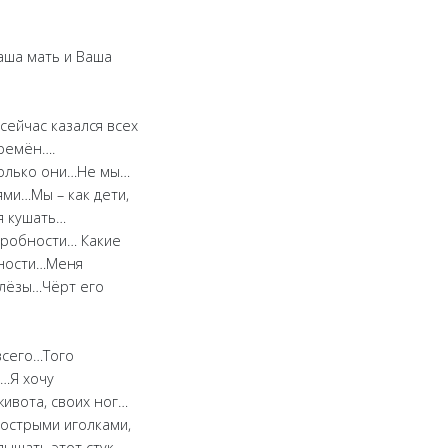
аша мать и Ваша
сейчас казался всех
времён….
только они…Не мы…
ми…Мы – как дети,
я кушать…
одробности… Какие
бности…Меня
слёзы…Чёрт его
всего…Того
…Я хочу
живота, своих ног…
 острыми иголками,
ышать этот стук,