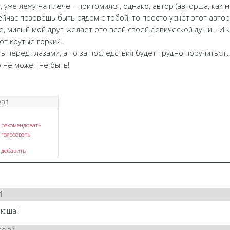
, уже лежу на плече – притомился, однако, автор (авторша, как 
ейчас позовёшь быть рядом с тобой, то просто уснёт этот автор
е, милый мой друг, желает ото всей своей девической души… И к
ют крутые горки?…
ь перед глазами, а то за последствия будет трудно поручиться...
о не может не быть!
833
рекомендовать
голосовать
добавить
1
Нюша!