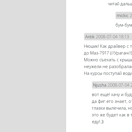
читай дальш
mickic
2
бум-бу
Antik
2008-07-04 18:13
Нюшик! Как драйвер с 
до Маз-7917 (//Ураган//
Можно съехать с крыши
неужели не разобралася,
На курсы поступай води
Njusha
2008-07-04 
вот ещё! хачу и буду!!
да фиг его знает, 
глазки вылечила, но 
это же будет как в
еду!..))