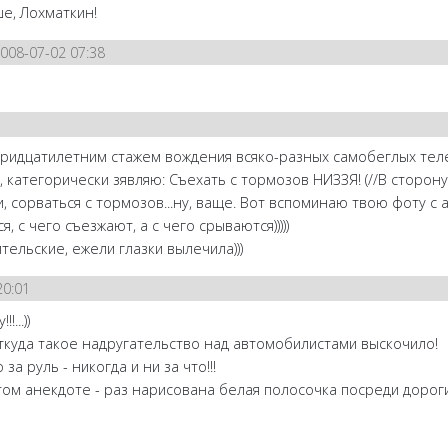
е, Лохматкин!
008-07-02 07:38
м
тридцатилетним стажем вождения всяко-разных самобеглых тележ
), категорически зявляю: Съехать с тормозов НИЗЗЯ! (//В сторону//
, сорваться с тормозов...ну, ваще. Вот вспоминаю твою фоту с
 с чего съезжают, а с чего срываются)))))
тельские, ежели глазки вылечила)))
20:01
!...))
откуда такое надругательство над автомобилистами выскочило!
за руль - никогда и ни за что!!!
 том анекдоте - раз нарисована белая полосочка посреди дороги,