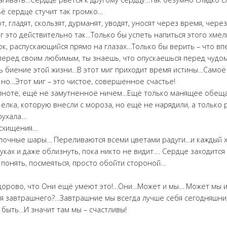
ьё сердце стучит так громко…
т, гладят, скользят, дурманят, уводят, уносят через время, чере
г это действительно так…Только бы успеть напиться этого хме
ок, распускающийся прямо на глазах…Только бы верить – что в
 перед своим любимым, ты знаешь, что опускаешься перед чудо
 биение этой жизни…В этот миг приходит время истины…Самоё 
но…Этот миг – это чистое, совершенное счастье!
полноте, ещё не замутненное ничем…Ещё только манящее обе
ёлка, которую внесли с мороза, но ещё не нарядили, а только 
оухала…
осхищения…
елочные шары… Переливаются всеми цветами радуги…и каждый х
уках и даже облизнуть, пока никто не видит.… Сердце заходится
 понять, посмеяться, просто обойти стороной…
здорово, что Они ещё умеют это!…Они…Может и мы… Может мы 
бя завтрашнего?…Завтрашние мы всегда лучше себя сегодняшни
 быть…И значит там мы – счастливы!