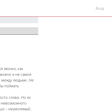
Вход
я звонко, как
зможно и не самое
ит между людьми…Не
 бы поймать
росто слова…Но их
о невозможного
ошо – неумолимый,