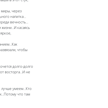
з миры, через
льного напитка…
переди вечность…
м жизни…И касаясь
яркое,
щанием…Как
развязали, чтобы
очется долго-долго
 от восторга…И не
и лучше умеем…Кто
х…Потому что там