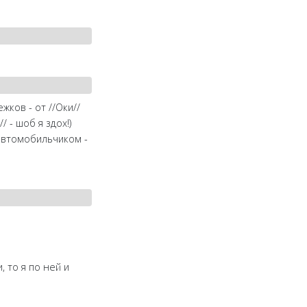
ков - от //Оки//
 - шоб я здох!)
 автомобильчиком -
 то я по ней и