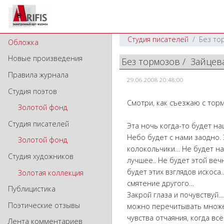
Студия писателей
Без то
Обложка
Новые произведения
Без тормозов / Зайцев
Правила журнала
29.06.2008 20:48:00
Студия поэтов
Смотри, как съезжаю с торм
Золотой фонд
Студия писателей
Эта ночь когда-то будет нашей
Небо будет с нами заодно.
Золотой фонд
колокольчики… Не будет на
Студия художников
лучшее.. Не будет этой ве
будет этих взглядов искос
Золотая коллекция
смятение другого…
Публицистика
Закрой глаза и почувствуй
Поэтические отзывы
можно перечитывать множес
чувства отчаяния, когда вс
Лента комментариев