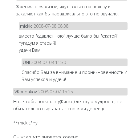
Жжения зноя жизни, идут только на пользу и
закаляют,как бы парадоксально это не звучало.
mickic
2008-07-08 08:38
вместо "сдавленною" лучше было бы "сжатой"
тугадум я старый!
удачи Вам
UNI
2008-07-08 11:30
Спасибо Вам за внимание и проникновенность!И
Вам успехов и удачи!
VKondakov
2008-07-07 15:25
Но... чтобы понять эту(Киоко) детскую мудрость, не
обязательно вырывать с корнями деревце...
**mickic**у
Он ждал, что вырвется колено