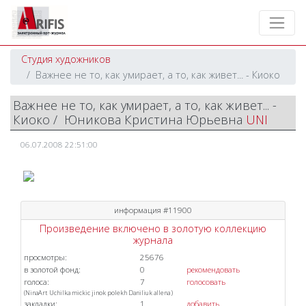
Студия художников
Важнее не то, как умирает, а то, как живет... - Киоко
Важнее не то, как умирает, а то, как живет... -
Киоко / Юникова Кристина Юрьевна
UNI
06.07.2008 22:51:00
информация #11900
Произведение включено в золотую коллекцию
журнала
просмотры:
25676
в золотой фонд:
0
рекомендовать
голоса:
7
голосовать
(
NinaArt
Uchilka
mickic
jinok
polekh
Daniliuk
allena
)
закладки:
1
добавить