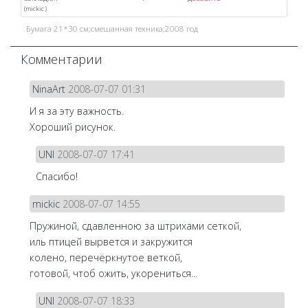
(
mickic
)
Бумага 21*30 см;смешанная техника;2008 год
Комментарии
NinaArt
2008-07-07 01:31
И я за эту важность.
Хороший рисунок.
UNI
2008-07-07 17:41
Спасибо!
mickic
2008-07-07 14:55
Пружиной, сдавленною за штрихами сеткой,
иль птицей вырвется и закружится
колено, перечёркнутое веткой,
готовой, чтоб ожить, укорениться...
UNI
2008-07-07 18:33