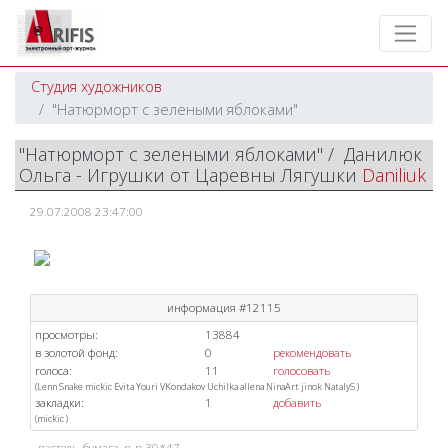
Студия художников
"Натюрморт с зелеными яблоками"
"Натюрморт с зелеными яблоками" / Данилюк
Ольга - Игрушки от Царевны Лягушки
Daniliuk
29.07.2008 23:47:00
информация #12115
просмотры:
13884
в золотой фонд:
0
рекомендовать
голоса:
11
голосовать
(
Lenn
Snake
mickic
Evita
Youri
VKondakov
Uchilka
allena
NinaArt
jinok
NatalyS
)
закладки:
1
добавить
(
mickic
)
пастель, бумага, р-р 30*47