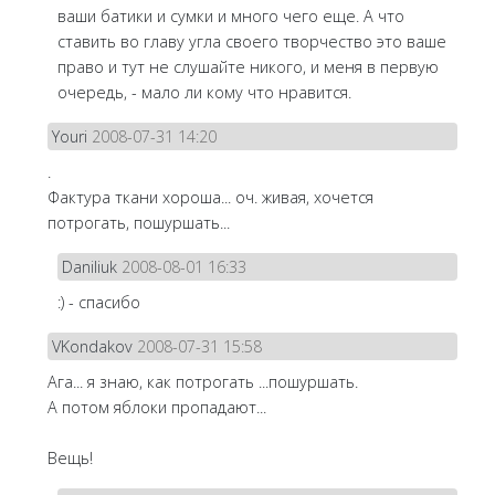
ваши батики и сумки и много чего еще. А что
ставить во главу угла своего творчество это ваше
право и тут не слушайте никого, и меня в первую
очередь, - мало ли кому что нравится.
Youri
2008-07-31 14:20
.
Фактура ткани хороша... оч. живая, хочется
потрогать, пошуршать...
Daniliuk
2008-08-01 16:33
:) - спасибо
VKondakov
2008-07-31 15:58
Ага... я знаю, как потрогать ...пошуршать.
А потом яблоки пропадают...
Вещь!