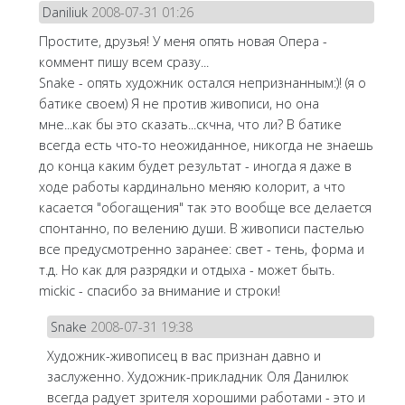
Daniliuk
2008-07-31 01:26
Простите, друзья! У меня опять новая Опера -
коммент пишу всем сразу...
Snake - опять художник остался непризнанным:)! (я о
батике своем) Я не против живописи, но она
мне...как бы это сказать...скчна, что ли? В батике
всегда есть что-то неожиданное, никогда не знаешь
до конца каким будет результат - иногда я даже в
ходе работы кардинально меняю колорит, а что
касается "обогащения" так это вообще все делается
спонтанно, по велению души. В живописи пастелью
все предусмотренно заранее: свет - тень, форма и
т.д. Но как для разрядки и отдыха - может быть.
mickic - спасибо за внимание и строки!
Snake
2008-07-31 19:38
Художник-живописец в вас признан давно и
заслуженно. Художник-прикладник Оля Данилюк
всегда радует зрителя хорошими работами - это и