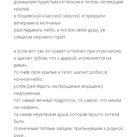
домашним пушистым котёнком и телом, лелеющим
крылья,
и бошевской классной занусей, и прекрати
вечерами в молчаньи
разглядывать небо, и погаси свою душу, уж
слишком неровно горит
и если вот так он скажет и топнет при этом ногою,
и цыкнет зубом, что с дыркой, и плюхнется на
диван,
то сняв свои крылья и тело, шагнет робко в
ночное небо,
успев разглядеть на прощанье морщинку
недоуменья,
тот самый вечный подросток, то самое, что никем
не названо,
та самая неуклюжая душа, которая просто хотела
быть
солнечным теплым зайцем, прильнувшим к родной
руке…