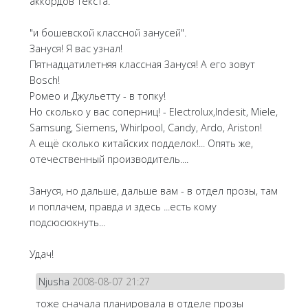
аккордов текста.
"и бошевской классной занусей".
Зануся! Я вас узнал!
Пятнадцатилетняя классная Зануся! А его зовут
Bosch!
Ромео и Джульетту - в топку!
Но сколько у вас соперниц! - Electrolux,Indesit, Miele,
Samsung, Siemens, Whirlpool, Candy, Ardo, Ariston!
А ещё сколько китайских подделок!... Опять же,
отечественный производитель....
Зануся, но дальше, дальше вам - в отдел прозы, там
и поплачем, правда и здесь ...есть кому
подсюсюкнуть...
Удач!
Njusha
2008-08-07 21:27
тоже сначала планировала в отделе прозы