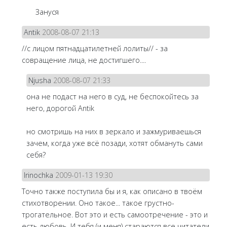
Зануся
Antik
2008-08-07 21:13
//с лицом пятнадцатилетней лолиты// - за
совращение лица, не достигшего....
Njusha
2008-08-07 21:33
она не подаст на него в суд, не беспокойтесь за
него, дорогой Antik
но смотришь на них в зеркало и зажмуриваешься
зачем, когда уже всё позади, хотят обмануть сами
себя?
Irinochka
2009-01-13 19:30
Точно также поступила бы и я, как описано в твоём
стихотворении. Оно такое... такое грустно-
трогательное. Вот это и есть самоотречение - это и
есть любовь. И тебя (и меня) стараются все читатели