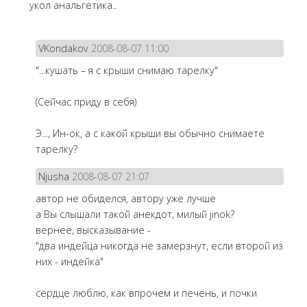
укол анальгетика..
VKondakov
2008-08-07 11:00
"...кушать – я с крыши снимаю тарелку"
(Сейчас приду в себя)
Э..., Ин-ок, а с какой крыши вы обычно снимаете
тарелку?
Njusha
2008-08-07 21:07
автор не обиделся, автору уже лучше
а Вы слышали такой анекдот, милый jinok?
вернее, высказывание -
"два индейца никогда не замерзнут, если второй из
них - индейка"
сердце люблю, как впрочем и печень, и почки