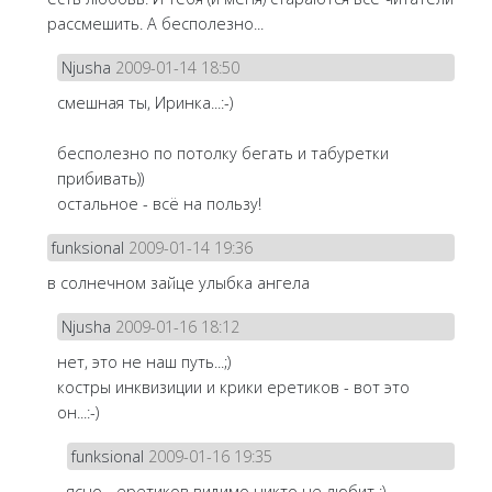
рассмешить. А бесполезно...
Njusha
2009-01-14 18:50
смешная ты, Иринка...:-)
бесполезно по потолку бегать и табуретки
прибивать))
остальное - всё на пользу!
funksional
2009-01-14 19:36
в солнечном зайце улыбка ангела
Njusha
2009-01-16 18:12
нет, это не наш путь...;)
костры инквизиции и крики еретиков - вот это
он...:-)
funksional
2009-01-16 19:35
ясно... еретиков видимо никто не любит :)