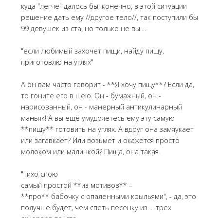
куда "легче" далось бы, конечно, в этой ситуации
решение дать ему //другое тело//, так поступили бы
99 девушек из ста, но только не вы....
"если любимый захочет пищи, найду пищу,
приготовлю на углях"
А он вам часто говорит - **Я хочу пищу**? Если да,
то гоните его в шею. Он - бумажный, он -
нарисованный, он - манерный антикулинарный
маньяк! А вы ещё умудряетесь ему эту самую
**пищу** готовить на углях. А вдруг она замяукает
или загавкает? Или возьмет и окажется просто
молоком или малинкой? Пища, она такая.
"тихо спою
самый простой **из мотивов** –
**про** бабочку с опаленными крыльями", - да, это
получше будет, чем спеть песенку из ... трех