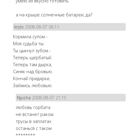
умею их вкусно готовить
а на крыше солнечные батареи, да?
krylo
2008-08-07 06:11
Кормила супом -
Моя судьба ты.
Ты цыкнул зубом -
Теперь щербатый.
Теперь там дырка,
Синяк над бровью.
Кончай придирки,
Займись любовью.
Njusha
2008-08-07 21:15
любовь горбата
не встанет раком
трусы в заплатах
останься с таком
********