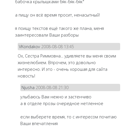
бабочка крылышками бяк-бяк-бяк"
а пищу он всё время просит, ненасытный!
я поищу текстов ещё такого же плана, меня
заинтересовали Ваши разборы
VKondakov
2008-08-08 13:45
Ох, Сестра Риммовна... удивляете вы меня своим
жизнелюбием. Впрочем, это довольно
интересно. И это - очень хорошая для сайта
новость!
Njusha
2008-08-08 21:30
улыбаюсь Вам нежно и застенчиво
а в отделе прозы очередное нетленное
если выберете время, то с интересом почитаю
Ваши впечатления