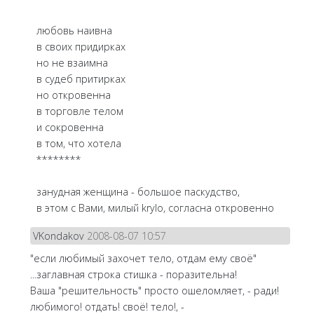
любовь наивна
в своих придирках
но не взаимна
в судеб притирках
но откровенна
в торговле телом
и сокровенна
в том, что хотела
********
занудная женщина - большое паскудство,
в этом с Вами, милый krylo, согласна откровенно
VKondakov
2008-08-07 10:57
"если любимый захочет тело, отдам ему своё"
...заглавная строка стишка - поразительна!
Ваша "решительность" просто ошеломляет, - ради!
любимого! отдать! своё! тело!, -