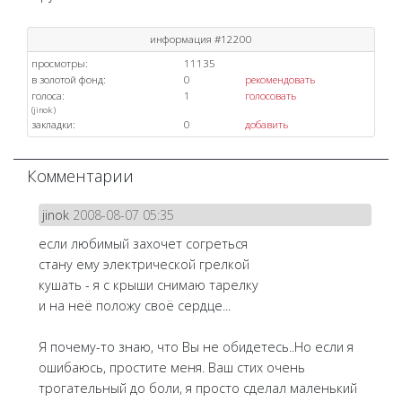
информация #12200
просмотры:
11135
в золотой фонд:
0
рекомендовать
голоса:
1
голосовать
(
jinok
)
закладки:
0
добавить
Комментарии
jinok
2008-08-07 05:35
если любимый захочет согреться
стану ему электрической грелкой
кушать - я с крыши снимаю тарелку
и на неё положу своё сердце...
Я почему-то знаю, что Вы не обидетесь..Но если я
ошибаюсь, простите меня. Ваш стих очень
трогательный до боли, я просто сделал маленький