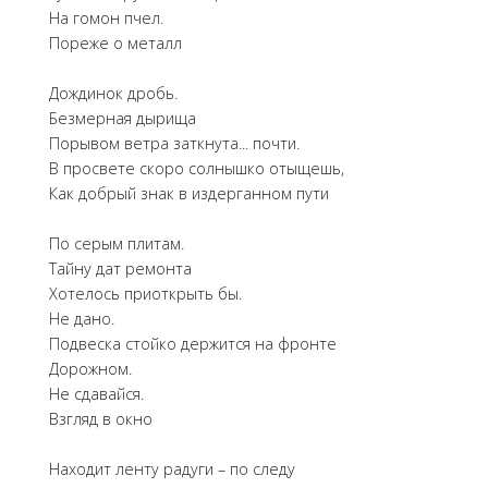
На гомон пчел.
Пореже о металл
Дождинок дробь.
Безмерная дырища
Порывом ветра заткнута... почти.
В просвете скоро солнышко отыщешь,
Как добрый знак в издерганном пути
По серым плитам.
Тайну дат ремонта
Хотелось приоткрыть бы.
Не дано.
Подвеска стойко держится на фронте
Дорожном.
Не сдавайся.
Взгляд в окно
Находит ленту радуги – по следу