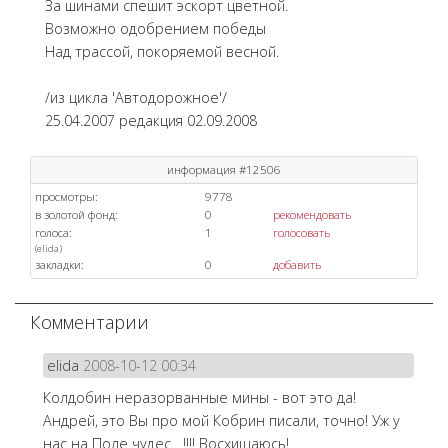
За шинами спешит эскорт цветной.
Возможно одобрением победы
Над трассой, покоряемой весной.
/из цикла 'Автодорожное'/
25.04.2007 редакция 02.09.2008
информация #12506
просмотры:
9778
в золотой фонд:
0
рекомендовать
голоса:
1
голосовать
(
elida
)
закладки:
0
добавить
Комментарии
elida
2008-10-12 00:34
Колдобин неразорванные мины - вот это да!
Андрей, это Вы про мой Кобрин писали, точно! Уж у
нас на Поле чудес....!!!! Восхищаюсь!