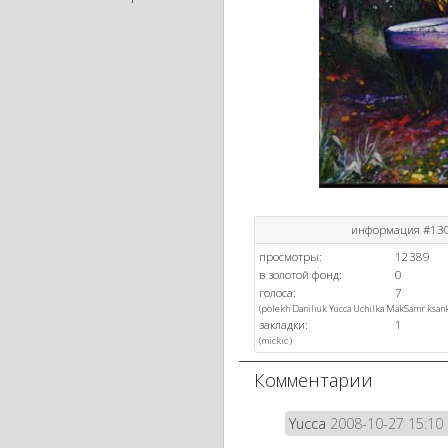
информация #13
просмотры:
12389
в золотой фонд:
0
голоса:
7
(
polekh
Daniliuk
Yucca
Uchilka
MakSamr
ksan
закладки:
1
(
mickic
)
Комментарии
Yucca
2008-10-27 15:10