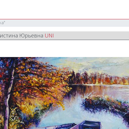
ка"
Кристина Юрьевна
UNI