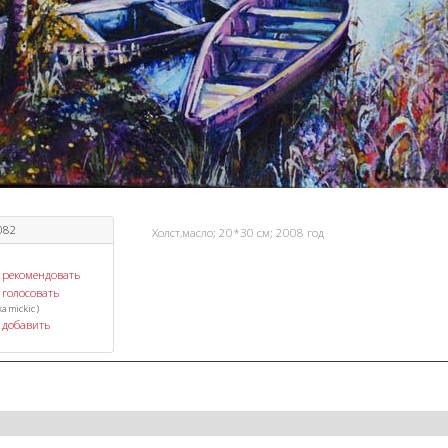
082
Холст,масло; 20*30 см; 2008 год
рекомендовать
голосовать
ka
mickic
)
добавить