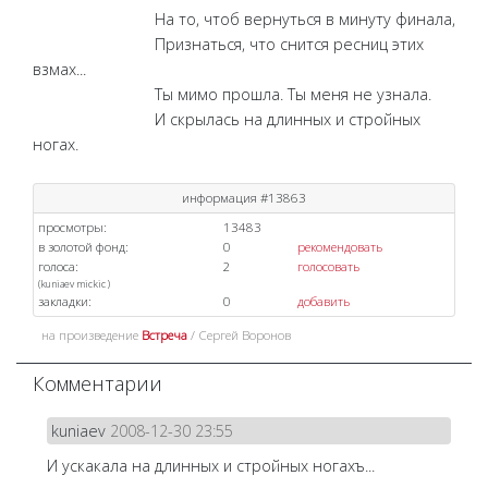
На то, чтоб вернуться в минуту финала,
Признаться, что снится ресниц этих
взмах...
Ты мимо прошла. Ты меня не узнала.
И скрылась на длинных и стройных
ногах.
информация #13863
просмотры:
13483
в золотой фонд:
0
рекомендовать
голоса:
2
голосовать
(
kuniaev
mickic
)
закладки:
0
добавить
на произведение
Встреча
/ Сергей Воронов
Комментарии
kuniaev
2008-12-30 23:55
И ускакала на длинных и стройных ногахъ...