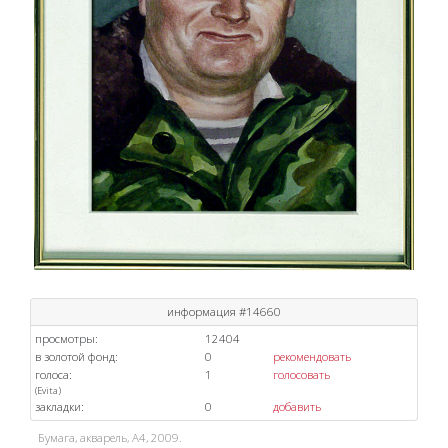
информация #14660
просмотры:
12404
в золотой фонд:
0
рекомендовать
голоса:
1
голосовать
(
Evita
)
закладки:
0
добавить
Бумага, акварель, А4, 2009.