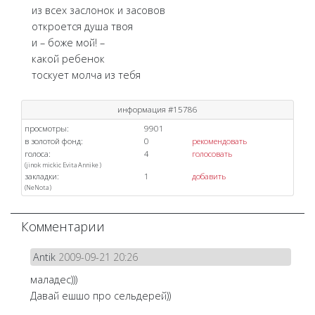
из всех заслонок и засовов
откроется душа твоя
и – боже мой! –
какой ребенок
тоскует молча из тебя
информация #15786
просмотры:
9901
в золотой фонд:
0
рекомендовать
голоса:
4
голосовать
(
jinok
mickic
Evita
Annike
)
закладки:
1
добавить
(
NeNota
)
Комментарии
Antik
2009-09-21 20:26
маладес)))
Давай ешшо про сельдерей))