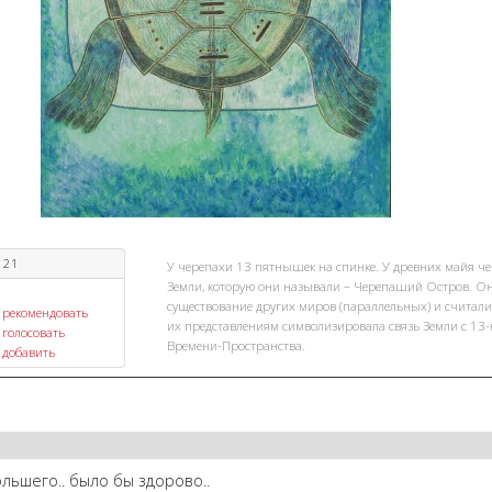
121
У черепахи 13 пятнышек на спинке. У древних майя ч
Земли, которую они называли – Черепаший Остров. Он
существование других миров (параллельных) и считали,
рекомендовать
их представлениям символизировала связь Земли с 13
голосовать
Времени-Пространства.
добавить
льшего.. было бы здорово..