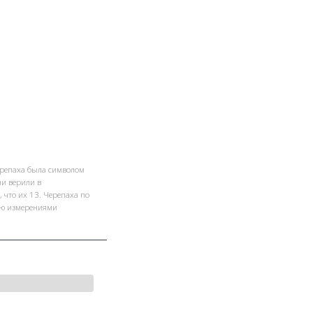
ерепаха была символом
и верили в
 что их 13. Черепаха по
-ю измерениями