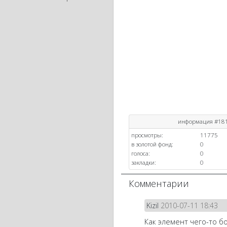
информация #18
просмотры:
11775
в золотой фонд:
0
голоса:
0
закладки:
0
Комментарии
Kizil
2010-07-11 18:43
Как элемент чего-то бо