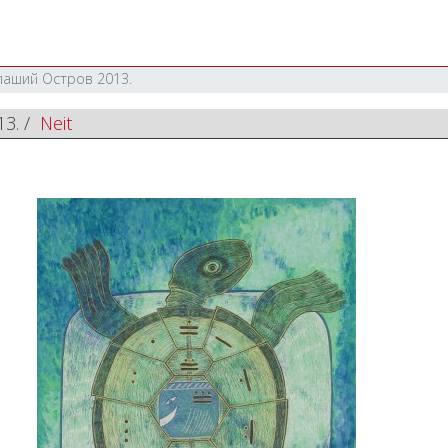
аший Остров 2013.
3. /
Neit