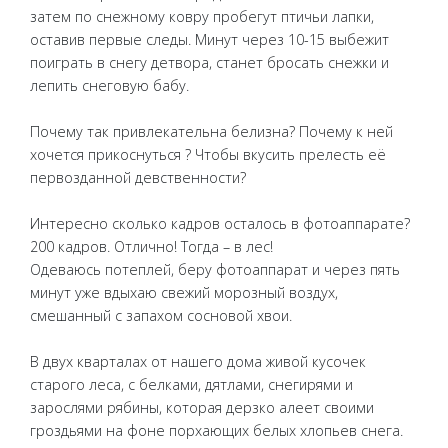
затем по снежному ковру пробегут птичьи лапки,
оставив первые следы. Минут через 10-15 выбежит
поиграть в снегу детвора, станет бросать снежки и
лепить снеговую бабу.
Почему так привлекательна белизна? Почему к ней
хочется прикоснуться ? Чтобы вкусить прелесть её
первозданной девственности?
Интересно сколько кадров осталось в фотоаппарате?
200 кадров. Отлично! Тогда – в лес!
Одеваюсь потеплей, беру фотоаппарат и через пять
минут уже вдыхаю свежий морозный воздух,
смешанный с запахом сосновой хвои.
В двух кварталах от нашего дома живой кусочек
старого леса, с белками, дятлами, снегирями и
зарослями рябины, которая дерзко алеет своими
гроздьями на фоне порхающих белых хлопьев снега.