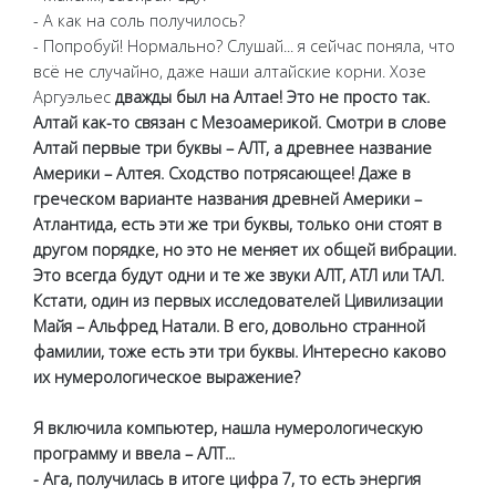
- А как на соль получилось?
- Попробуй! Нормально? Слушай... я сейчас поняла, что
всё не случайно, даже наши алтайские корни. Хозе
Аргуэльес
дважды был на Алтае! Это не просто так.
Алтай как-то связан с Мезоамерикой. Смотри в слове
Алтай первые три буквы – АЛТ, а древнее название
Америки – Алтея. Сходство потрясающее! Даже в
греческом варианте названия древней Америки –
Атлантида, есть эти же три буквы, только они стоят в
другом порядке, но это не меняет их общей вибрации.
Это всегда будут одни и те же звуки АЛТ, АТЛ или ТАЛ.
Кстати, один из первых исследователей Цивилизации
Майя – Альфред Натали. В его, довольно странной
фамилии, тоже есть эти три буквы. Интересно каково
их нумерологическое выражение?
Я включила компьютер, нашла нумерологическую
программу и ввела – АЛТ...
- Ага, получилась в итоге цифра 7, то есть энергия