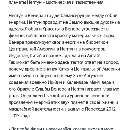
планеты Нептун – мистическая и таинственная…
Нептун и Венера это две балансирущие между собой
энергии. Нептун проводит на Землю высшие духовные
идеалы Любви и Красоты, а Венера утверждает в
физической плоскости красоту материальных форм.
Венера транслирует свои энергии на биорегион
Центральной Америки, а Нептун на полуостров
Индостан, Китай и похоже… да, да и на Алтай!
Так может быть именно здесь таится ответ на вопрос,
почему древние знания Китая и Центральной Америки
имеют много общего и почему Хозе Аргуэльес
соеденил воедино Иц-Зин и Календарь Майя, ведь в
его Оракуле Судьбы Венера и Нептун играют главную
роль. Он должен был добится уравновешенности
проявления энергий этих двух планет в своей жизни и
масштабной деятельности, накануне Перехода 2012
-2013 года…
- Вот тебе фильм, наслаждайся, сказал, входя в мою