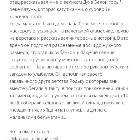
отец рассказывал мне о великом Духе Белой горы*,
реке Катунь, которая катит камни, о суровой и
красивой тайге.
Когда мамы не было дома папа брал меня с собой в
мастерскую, усаживал на маленькой скамеечке, прямо
на верстаке и рассказывал интересные истории. В это
время он подгонял разрезанные доски до нужного
размера, строгал их рубанком и пахучие свежие
стружки, скручивались у моих ног, как новогодний
серпантин. Папа вытирал пот со лба рукавом рубахи и
загадочно улыбался. Он вспоминал своего
закадычного друга детства Родьку с которым они
вместе убегали в тайгу, в поисках приключений. Удили
тальменя, ходили с ружьём охотиться на медведя (в 10
лет!), собирали кедровые шишки. А однажды искали в
гнёздах птичьи яйца и наткнулись на дупло с
маленькими бельчатами...
Вот и омлет готов.
- Максим, забирай еду!