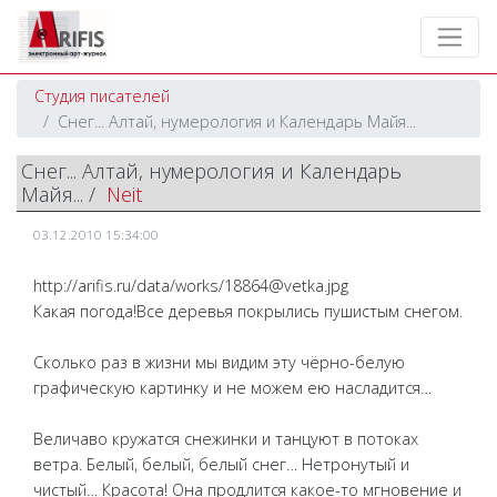
Студия писателей
Снег... Алтай, нумерология и Календарь Майя...
Снег... Алтай, нумерология и Календарь
Майя... /
Neit
03.12.2010 15:34:00
http://arifis.ru/data/works/18864@vetka.jpg
Какая погода!Все деревья покрылись пушистым снегом.
Сколько раз в жизни мы видим эту чёрно-белую
графическую картинку и не можем ею насладится…
Величаво кружатся снежинки и танцуют в потоках
ветра. Белый, белый, белый снег… Нетронутый и
чистый… Красота! Она продлится какое-то мгновение и