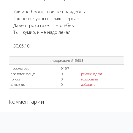
Как мне брови твои не враждебны,
Как не вычурны взгляды зеркал...
Даже строки газет – молебны!
Ты – кумир, и не надо лекал!
30.05.10
информация #19683
просмотры:
9197
в золотой фонд:
0
рекомендовать
голоса:
0
голосовать
закладки:
0
добавить
Комментарии