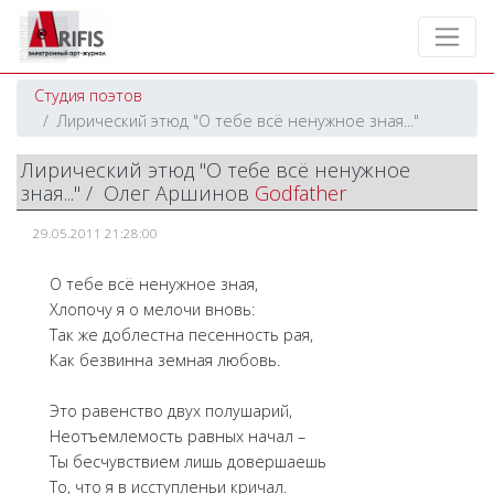
Студия поэтов
Лирический этюд "О тебе всё ненужное зная..."
Лирический этюд "О тебе всё ненужное
зная..." / Олег Аршинов
Godfather
29.05.2011 21:28:00
О тебе всё ненужное зная,
Хлопочу я о мелочи вновь:
Так же доблестна песенность рая,
Как безвинна земная любовь.
Это равенство двух полушарий,
Неотъемлемость равных начал –
Ты бесчувствием лишь довершаешь
То, что я в исступленьи кричал.