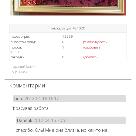
информация #21020
просмотры:
13559
в золотой фонд:
0
рекомендовать
голоса:
1
голосовать
(
buru
)
закладки:
0
добавить
горячий батик
р-р 30Х50
Комментарии
buru
2012-04-16 16:17
Красивая работа
Daniliuk
2012-04-16 20:55
спасибо, Оль! Мне она близка, но как-то не