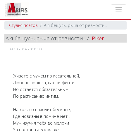
Студия поэтов
А я бешусь, рыча от ревности...
А я бешусь, рыча от ревности... /
Biker
09.10.2014 20:31:00
Живете с мужем по касательной,
Любовь прошла, как ни финти.
Но остается обязательным
По расписанию интим.
На колесо походит беличье,
Где новизны в помине нет...
Муж изучил тебя до мелочи
За полтора десятка лет.