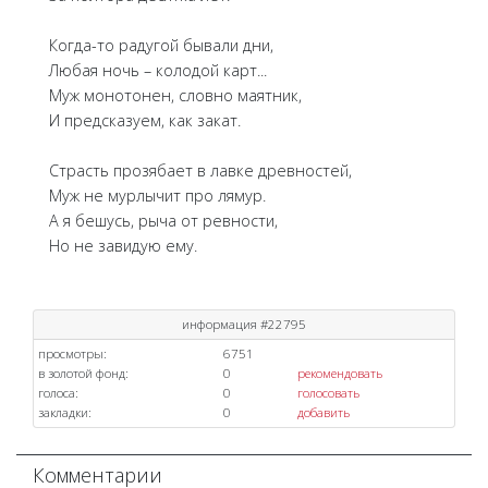
Когда-то радугой бывали дни,
Любая ночь – колодой карт...
Муж монотонен, словно маятник,
И предсказуем, как закат.
Страсть прозябает в лавке древностей,
Муж не мурлычит про лямур.
А я бешусь, рыча от ревности,
Но не завидую ему.
информация #22795
просмотры:
6751
в золотой фонд:
0
рекомендовать
голоса:
0
голосовать
закладки:
0
добавить
Комментарии