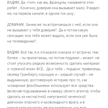
ВАДИМ. Да, «топ», как вы, французы, называете этих
ребят… Конечно, доверия она вызывает мало. Я видел
ее, на первом канале, в одном ток-шоу…
ДОМИНИК. Зачем же ты встречаешься с ней, если она
не вызывает у тебя доверия?.. Да и потом какую
сенсацию она тебе может выдать, если она уже была
на телевидении?..
ВАДИМ. Всё так, я и отказался сначала от встречи, тем
более – ты прилетаешь, но потом подумал – может, не
стоит упускать редкую возможность сделать материал
о «грязной игре» ФСБ… Да и тебе – подарок: привезешь
своему Гринбергу хорошую и – редкий случай! – не
выдуманную, достоверную историю про то, как
«коварные фээсбэшники» используют все средства
(включая подсаживание в камеру своего агента), чтобы
сделать из несчастной, напуганной чеченской
девчонки опасного и кровожадного врага, и в
результате посадить ее показательно «на всю