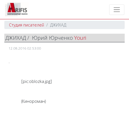
Студия писателей
ДЖИХАД
ДЖИХАД / Юрий Юрченко
Youri
12.08.2016 02:53:00
.
[pic:oblozka.jpg]
(Кинороман)