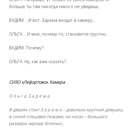
больше ты там никогда никого не увидишь.
ВАДИМ. ...И вот, Зарема входит в камеру...
ОЛЬГА. ...И мне, почему-то, становится грустно...
ВАДИМ. Почему?
ОЛЬГА. Ну, как вам сказать?..
СИЗО «Лефортово». Камера
О л ь г а, З а р е м а.
В дверях стоит З а р е м а – довольно крупная девушка,
в синей спецовке-пижаме, на ногах – большого
размера черные ботинки...