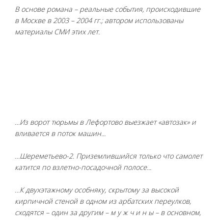
В основе романа – реальные события, происходившие
в Москве в 2003 – 2004 гг.; автором использованы
материалы СМИ этих лет.
…Из ворот тюрьмы в Лефортово выезжает «автозак» и
вливается в поток машин...
…Шереметьево-2. Приземлившийся только что самолет
катится по взлетно-посадочной полосе...
…К двухэтажному особняку, скрытому за высокой
кирпичной стеной в одном из арбатских переулков,
сходятся – один за другим – м у ж ч и н ы – в основном,