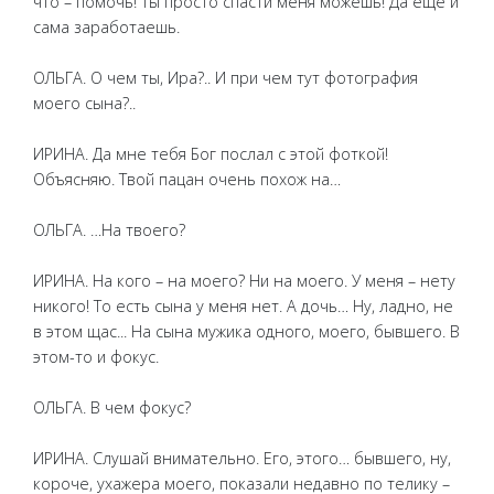
что – помочь! Ты просто спасти меня можешь! Да еще и
сама заработаешь.
ОЛЬГА. О чем ты, Ира?.. И при чем тут фотография
моего сына?..
ИРИНА. Да мне тебя Бог послал с этой фоткой!
Объясняю. Твой пацан очень похож на…
ОЛЬГА. …На твоего?
ИРИНА. На кого – на моего? Ни на моего. У меня – нету
никого! То есть сына у меня нет. А дочь… Ну, ладно, не
в этом щас... На сына мужика одного, моего, бывшего. В
этом-то и фокус.
ОЛЬГА. В чем фокус?
ИРИНА. Слушай внимательно. Его, этого… бывшего, ну,
короче, ухажера моего, показали недавно по телику –