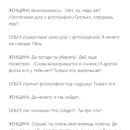
ЖЕНЩИНА
(всматриваясь)
. …Нет, ну, надо же?..
(Протягивая руку к фотографии.)
Сколько, говоришь,
ему?..
ОЛЬГА
(отдергивая свою руку с фотографией)
. Я ничего
не говорю. Пять.
ЖЕНЩИНА. Да погоди ты убирать!.. Дай, еще
посмотрю…
(Снова всматривается в снимок.)
А другой
фотки его у тебя нет? Только эта, маленькая?..
ОЛЬГА
(прячет фотографию под подушку)
. Только эта.
ЖЕНЩИНА. Да ничего, и так сойдет…
ОЛЬГА
(не понимая)
. Что сойдет?.. Ты про что?..
ЖЕНЩИНА. Слушай, ты очень мне можешь помочь. Да