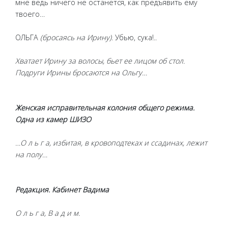
мне ведь ничего не останется, как предъявить ему
твоего…
ОЛЬГА
(бросаясь на Ирину)
. Убью, сука!..
Хватает Ирину за волосы, бьет ее лицом об стол.
Подруги Ирины бросаются на Ольгу…
Женская исправительная колония общего режима.
Одна из камер ШИЗО
…О л ь г а, избитая, в кровоподтеках и ссадинах, лежит
на полу…
Редакция. Кабинет Вадима
О л ь г а, В а д и м.