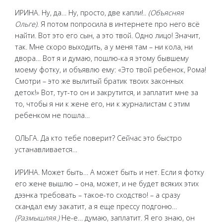
ИРИНА. Ну, да… Ну, просто, две капли!..
(Объясняя
Ольге)
. Я потом попросила в интернете про него всё
найти. Вот это его сын, а это твой. Одно лицо! Значит,
так. Мне скоро выходить, а у меня там – ни кола, ни
двора… Вот я и думаю, пошлю-ка я этому бывшему
моему фотку, и объявлю ему: «Это твой ребенок, Рома!
Смотри – это же вылитый братик твоих законных
деток!» Вот, тут-то он и закрутится, и заплатит мне за
то, чтобы я ни к жене его, ни к журналистам с этим
ребенком не пошла…
ОЛЬГА. Да кто тебе поверит? Сейчас это быстро
устанавливается…
ИРИНА. Может быть… А может быть и нет. Если я фотку
его жене вышлю – она, может, и не будет всяких этих
дээнка требовать – такое-то сходство! – а сразу
скандал ему закатит, а я еще прессу подгоню…
(Размышляя.)
Не-е… думаю, заплатит. Я его знаю, он