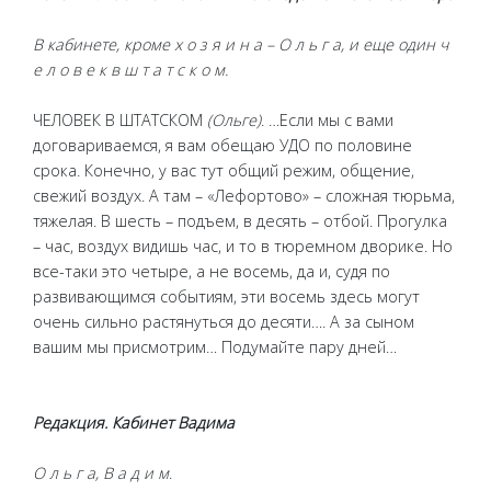
В кабинете, кроме х о з я и н а – О л ь г а, и еще один ч
е л о в е к в ш т а т с к о м.
ЧЕЛОВЕК В ШТАТСКОМ
(Ольге)
. …Если мы с вами
договариваемся, я вам обещаю УДО по половине
срока. Конечно, у вас тут общий режим, общение,
свежий воздух. А там – «Лефортово» – сложная тюрьма,
тяжелая. В шесть – подъем, в десять – отбой. Прогулка
– час, воздух видишь час, и то в тюремном дворике. Но
все-таки это четыре, а не восемь, да и, судя по
развивающимся событиям, эти восемь здесь могут
очень сильно растянуться до десяти…. А за сыном
вашим мы присмотрим… Подумайте пару дней…
Редакция. Кабинет Вадима
О л ь г а, В а д и м
.