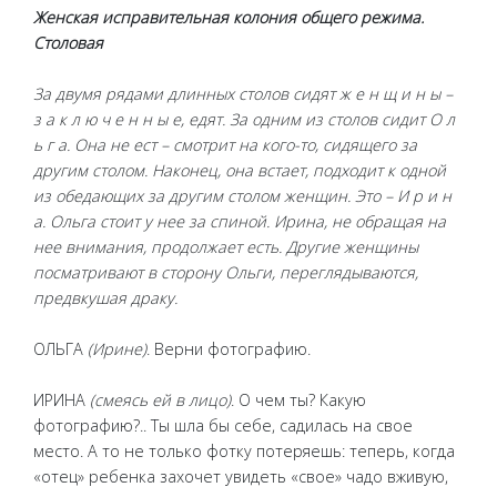
Женская исправительная колония общего режима.
Столовая
За двумя рядами длинных столов сидят ж е н щ и н ы –
з а к л ю ч е н н ы е, едят. За одним из столов сидит О л
ь г а. Она не ест – смотрит на кого-то, сидящего за
другим столом. Наконец, она встает, подходит к одной
из обедающих за другим столом женщин. Это – И р и н
а. Ольга стоит у нее за спиной. Ирина, не обращая на
нее внимания, продолжает есть. Другие женщины
посматривают в сторону Ольги, переглядываются,
предвкушая драку.
ОЛЬГА
(Ирине)
. Верни фотографию.
ИРИНА
(смеясь ей в лицо)
. О чем ты? Какую
фотографию?.. Ты шла бы себе, садилась на свое
место. А то не только фотку потеряешь: теперь, когда
«отец» ребенка захочет увидеть «свое» чадо вживую,