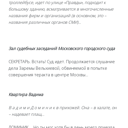
троллейбусе, идет по улице «Правды», подходит к
большому зданию, всматривается в многочисленные
названия фирм и организаций (в основном, это –
названия различных органов СМИ)...
Зал судебных заседаний Московского городского суда
СЕКРЕТАРЬ. Встать! Суд идет. Продолжается слушание
дела Заремы Вельхиевой, обвиняемой в попытке
совершения теракта в центре Москвы...
Квартира Вадима
В а д и м и Д о м и н и к в прихожей. Она – в халате, он
– надевает плащ…
ДОМИНИК. …Но ты мог хотя бы в день моего приезда