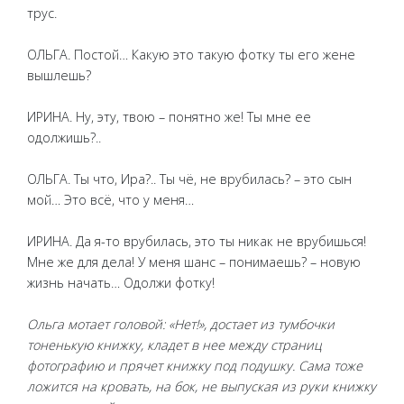
трус.
ОЛЬГА. Постой… Какую это такую фотку ты его жене
вышлешь?
ИРИНА. Ну, эту, твою – понятно же! Ты мне ее
одолжишь?..
ОЛЬГА. Ты что, Ира?.. Ты чё, не врубилась? – это сын
мой… Это всё, что у меня…
ИРИНА. Да я-то врубилась, это ты никак не врубишься!
Мне же для дела! У меня шанс – понимаешь? – новую
жизнь начать… Одолжи фотку!
Ольга мотает головой: «Нет!», достает из тумбочки
тоненькую книжку, кладет в нее между страниц
фотографию и прячет книжку под подушку. Сама тоже
ложится на кровать, на бок, не выпуская из руки книжку