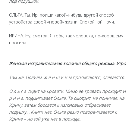
под подушкой.
ОЛЬГА. Ты, Ир, поищи какой-нибудь другой способ
устройства своей «новой» жизни. Спокойной ночи.
ИРИНА. Ну, смотри. Я тебя, как человека, по-хорошему
просила…
Женская исправительная колония общего режима. Утро
Там же. Подъем. Ж е н щ и н ы просыпаются, одеваются.
О л ь г а сидит на кровати. Мимо ее кровати проходит И
р и н а, подмигивает Ольге. Та смотрит, не понимая, на
Ирину, затем бросатся к изголовью, отбрасывает
подушку… Книги нет. Ольга резко поворачивается к
Ирине – но той уже нет в проходе…