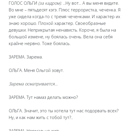
ГОЛОС ОЛЬГИ
(за кадром)
. ...Ну вот... А вы меня видите.
Во мне – пятьдесят кэгэ. Плюс террористка, чеченка. Я
уже сидела когда-то с тремя чеченками. И характер их
знаю хорошо. Плохой характер. Своеобразные
девушки. Неприкрытая ненависть. Короче, я была на
большой измене, ну боялась очень. Вела она себя
крайне нервно. Тоже боялась.
ЗАРЕМА. Зарема.
ОЛЬГА. Меня Ольгой зовут.
Зарема осматривается…
ЗАРЕМА. Тут намаз делать можно?
ОЛЬГА. Значит, это ты хотела тут нас подорвать всех?
Ну, и как нам жить с тобой тут?..
ЗАРЕМА. Нормально жить.