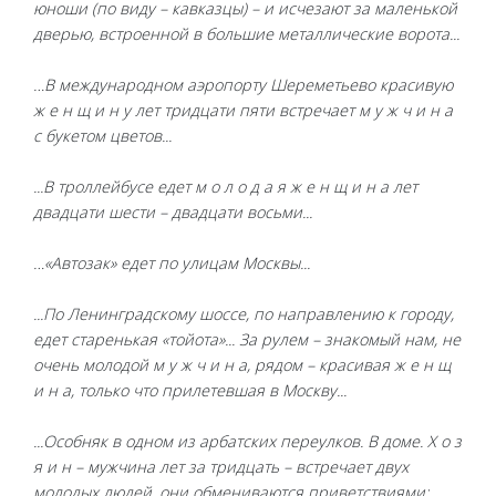
юноши (по виду – кавказцы) – и исчезают за маленькой
дверью, встроенной в большие металлические ворота...
…В международном аэропорту Шереметьево красивую
ж е н щ и н у лет тридцати пяти встречает м у ж ч и н а
с букетом цветов...
...В троллейбусе едет м о л о д а я ж е н щ и н а лет
двадцати шести – двадцати восьми...
…«Автозак» едет по улицам Москвы...
...По Ленинградскому шоссе, по направлению к городу,
едет старенькая «тойота»... За рулем – знакомый нам, не
очень молодой м у ж ч и н а, рядом – красивая ж е н щ
и н а, только что прилетевшая в Москву...
...Особняк в одном из арбатских переулков. В доме. Х о з
я и н – мужчина лет за тридцать – встречает двух
молодых людей, они обмениваются приветствиями: