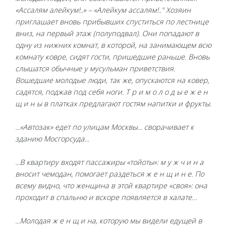
«Ассалям алейкум!..» – «Алейкум ассалям!.." Хозяин
приглашает вновь прибывших спуститься по лестнице
вниз, на первый этаж (полуподвал). Они попадают в
одну из нижних комнат, в которой, на занимающем всю
комнату ковре, сидят гости, пришедшие раньше. Вновь
слышатся обычные у мусульман приветствия.
Вошедшие молодые люди, так же, опускаются на ковер,
садятся, поджав под себя ноги. Т р и м о л о д ы е ж е н
щ и н ы в платках предлагают гостям напитки и фрукты.
...«Автозак» едет по улицам Москвы... сворачивает к
зданию Мосгорсуда...
...В квартиру входят пассажиры «тойоты»: м у ж ч и н а
вносит чемодан, помогает раздеться ж е н щ и н е. По
всему видно, что женщина в этой квартире «своя»: она
проходит в спальню и вскоре появляется в халате…
...Молодая ж е н щ и на, которую мы видели едущей в