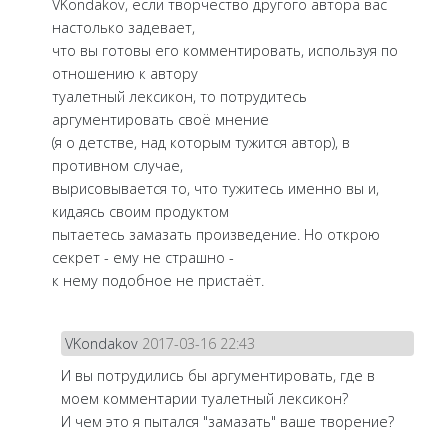
VKondakov, если творчество другого автора вас
настолько задевает,
что вы готовы его комментировать, используя по
отношению к автору
туалетный лексикон, то потрудитесь
аргументировать своё мнение
(я о детстве, над которым тужится автор), в
противном случае,
вырисовывается то, что тужитесь именно вы и,
кидаясь своим продуктом
пытаетесь замазать произведение. Но открою
секрет - ему не страшно -
к нему подобное не пристаёт.
VKondakov
2017-03-16 22:43
И вы потрудились бы аргументировать, где в
моем комментарии туалетный лексикон?
И чем это я пытался "замазать" ваше творение?