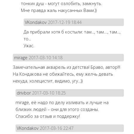
тонких душ - могут озлобить, замкнуть.
Мне правда жаль накусанных Вами.))
VKondakov
2017-12-19 18:44
Да прибрали хотя б костыли: там..., там...., там...,
то...
Ужас.
mirage
2017-03-10 14:18
Замечательная акварель из детства! Браво, автор!!!
На Кондакова не обижайтесь, ему желчь девать
некуда, холецистит, видимо, угу...))
drivbor
2017-03-10 18:25
mirage, её надо по делу изливать и лучше на
близких людей – они для этого созданы.
Спасибо за отзыв и поддержку!
VKondakov
2017-03-16 22:47