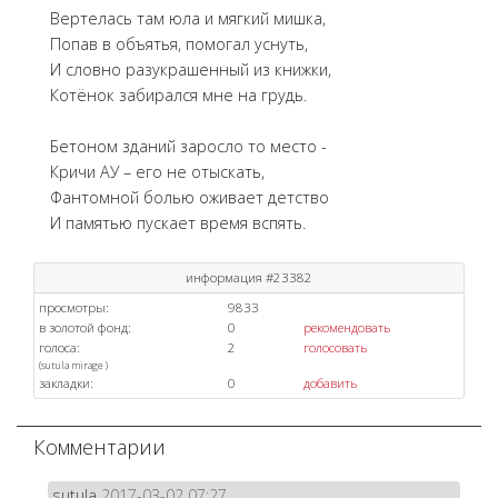
Вертелась там юла и мягкий мишка,
Попав в объятья, помогал уснуть,
И словно разукрашенный из книжки,
Котёнок забирался мне на грудь.
Бетоном зданий заросло то место -
Кричи АУ – его не отыскать,
Фантомной болью оживает детство
И памятью пускает время вспять.
информация #23382
просмотры:
9833
в золотой фонд:
0
рекомендовать
голоса:
2
голосовать
(
sutula
mirage
)
закладки:
0
добавить
Комментарии
sutula
2017-03-02 07:27