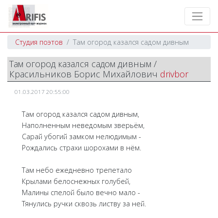
Студия поэтов
Там огород казался садом дивным
Там огород казался садом дивным /
Красильников Борис Михайлович
drivbor
01.03.2017 20:55:00
Там огород казался садом дивным,
Наполненным неведомым зверьём,
Сарай убогий замком нелюдимым -
Рождались страхи шорохами в нём.
Там небо ежедневно трепетало
Крылами белоснежных голубей,
Малины спелой было вечно мало -
Тянулись ручки сквозь листву за ней.