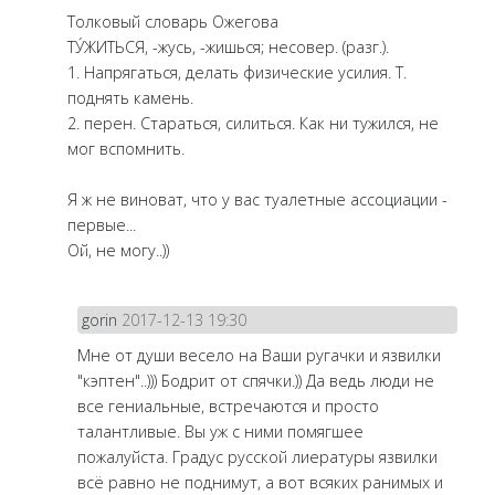
Толковый словарь Ожегова
ТУ́ЖИТЬСЯ, -жусь, -жишься; несовер. (разг.).
1. Напрягаться, делать физические усилия. Т.
поднять камень.
2. перен. Стараться, силиться. Как ни тужился, не
мог вспомнить.
Я ж не виноват, что у вас туалетные ассоциации -
первые...
Ой, не могу..))
gorin
2017-12-13 19:30
Мне от души весело на Ваши ругачки и язвилки
"кэптен"..))) Бодрит от спячки.)) Да ведь люди не
все гениальные, встречаются и просто
талантливые. Вы уж с ними помягшее
пожалуйста. Градус русской лиературы язвилки
всё равно не поднимут, а вот всяких ранимых и