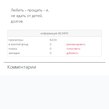
Любить – прощать – и,
не ждать от детей,
долгов.
информация #23495
просмотры:
8204
в золотой фонд:
0
рекомендовать
голоса:
0
голосовать
закладки:
0
добавить
Комментарии