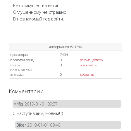
Без кликушества витий
Оглушенному не страшно
В незнакомый год войти.
информация #23740
просмотры:
7434
в золотой фонд:
0
рекомендовать
голоса:
3
голосовать
(
Arifis
sutula
MSI
)
закладки:
0
добавить
Комментарии
Arifis
2019-01-01 09:37
С Наступившим, Новым! :)
Biker
2019-01-01 09:40