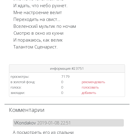
И ждать, что небо рухнет.
Мне настроение велит
Переходить на свист…
Вселенский мультик по ночам
Смотрю в окно из кухни
И поражаюсь, как велик
Талантом Сценарист.
информация #23751
просмотры:
7179
в золотой фонд:
0
рекомендовать
голоса:
0
голосовать
закладки:
0
добавить
Комментарии
VKondakov
2019-01-08 22:51
А посмотреть его из спальни