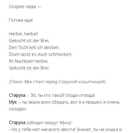
Скорее сюда —
Готова еда!
Herbei, herbei!
Gekocht ist der Brei,
Den Tisch ließ ich decken,
Drum lasst es euch schmecken;
Ihr Nachbarn herbei,
Gekocht ist der Brei.
(Показ: Мук стоит перед Старухой-кошатницей)
Старуха
: – Эй, ты кто такой! Уходи отсюда!
Мук
: – ты звала всех обедать, вот я и пришел, я очень
голоден
Старуха
(обходит вокруг Мука):
- Но у тебя нет никакого хвоста! Значит, ты не кошка и