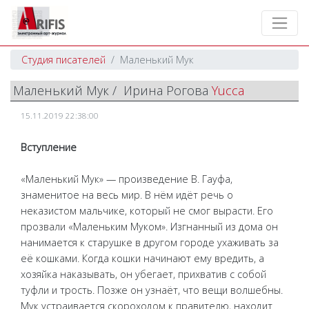
Студия писателей
Маленький Мук
Маленький Мук / Ирина Рогова
Yucca
15.11.2019 22:38:00
Вступление
«Маленький Мук» — произведение В. Гауфа,
знаменитое на весь мир. В нём идёт речь о
неказистом мальчике, который не смог вырасти. Его
прозвали «Маленьким Муком». Изгнанный из дома он
нанимается к старушке в другом городе ухаживать за
её кошками. Когда кошки начинают ему вредить, а
хозяйка наказывать, он убегает, прихватив с собой
туфли и трость. Позже он узнаёт, что вещи волшебны.
Мук устраивается скороходом к правителю, находит