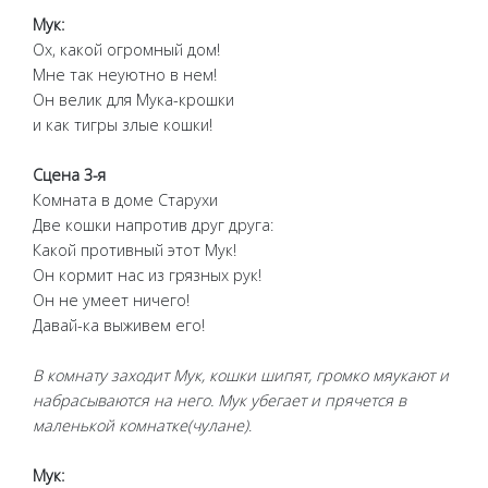
Мук:
Ох, какой огромный дом!
Мне так неуютно в нем!
Он велик для Мука-крошки
и как тигры злые кошки!
Сцена 3-я
Комната в доме Старухи
Две кошки напротив друг друга:
Какой противный этот Мук!
Он кормит нас из грязных рук!
Он не умеет ничего!
Давай-ка выживем его!
В комнату заходит Мук, кошки шипят, громко мяукают и
набрасываются на него. Мук убегает и прячется в
маленькой комнатке(чулане)
.
Мук: