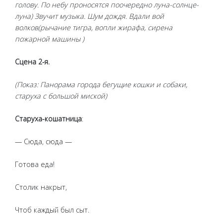
голову. По небу проносятся поочередно луна-солнце-
луна) Звучит музыка. Шум дождя. Вдали вой
волков(рычание тигра, вопли жирафа, сирена
пожарной машины )
Сцена 2-я.
(Показ: Панорама города бегущие кошки и собаки,
старуха с большой миской)
Старуха-кошатница
:
— Сюда, сюда —
Готова еда!
Столик накрыт,
Чтоб каждый был сыт.