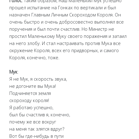
Голос
: Таким образом, наш Маленький Мук успешно
прошел испытание на Гонках по вертикали и был
назначен Главным Личным Скороходом Короля. Он
очень быстро и очень добросовестно выполнял все
поручения и был почти счастлив. Но Министр не
простил Маленькому Муку своего поражения и затаил
на него злобу. И стал настраивать против Мука все
окружение Короля, всех его придворных, и самого
Короля, конечно, тоже.
Мук
:
Я не Мук, я скорость звука,
не догоните вы Мука!
Подчиняется земля
скороходу короля!
Я работаю успешно,
был бы счастлив я, конечно,
почему же все вокруг
на меня так злятся вдруг?
Вот бы где-нибудь в пути