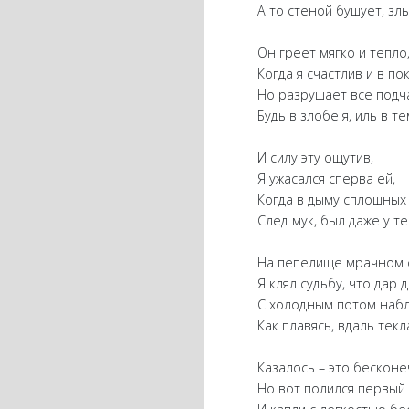
А то стеной бушует, злы
Он греет мягко и тепло
Когда я счастлив и в пок
Но разрушает все подча
Будь в злобе я, иль в те
И силу эту ощутив,
Я ужасался сперва ей,
Когда в дыму сплошных 
След мук, был даже у те
На пепелище мрачном с
Я клял судьбу, что дар д
С холодным потом набл
Как плавясь, вдаль текла
Казалось – это бесконе
Но вот полился первый 