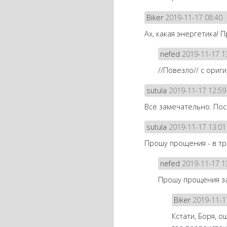
Biker
2019-11-17 08:40
Ах, какая энергетика! 
nefed
2019-11-17 1
//Повезло// с ориг
sutula
2019-11-17 12:59
Всё замечательно. Пос
sutula
2019-11-17 13:01
Прошу прощения - в тр
nefed
2019-11-17 1
Прошу прощения за
Biker
2019-11-1
Кстати, Боря, о