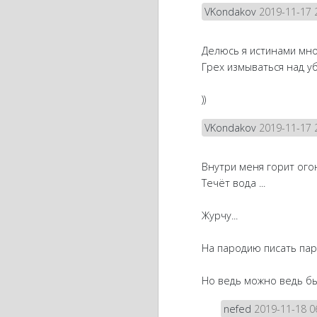
VKondakov
2019-11-17 
Делюсь я истинами мно
Грех измываться над уб
))
VKondakov
2019-11-17 
Внутри меня горит ого
Течёт вода ...
Журчу...
На пародию писать паро
Но ведь можно ведь был
nefed
2019-11-18 0