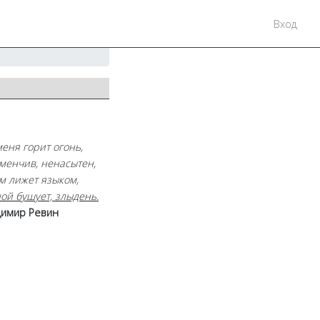
Вход
еня горит огонь,
менчив, ненасытен,
м лижет языком,
ной бушует, злыдень.
димир Ревин