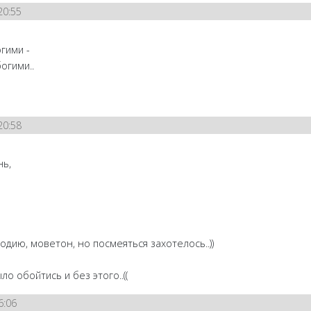
20:55
гими -
огими..
20:58
нь,
дию, моветон, но посмеяться захотелось..))
о обойтись и без этого..((
6:06