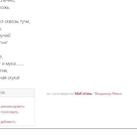
печно,
ожь.
 сквозь тучи,
,
зучий
ня!
е,
и мука……..
гня,
я скука!
036
на произведение
Мой огонь
/
Владимир Ревин
рекомендовать
голосовать
добавить