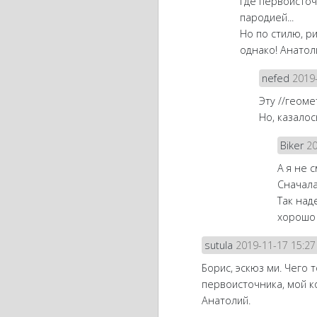
где первоисточ
пародией...
Но по стилю, р
однако! Анатоли
nefed
2019-
Эту //геоме
Но, казалос
Biker
20
А я не 
Сначала
Так над
хорошо 
sutula
2019-11-17 15:27
Борис, эскюз ми. Чего 
первоисточника, мой к
Анатолий.