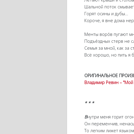
Шальной поток смывает 
Горят осины и дубы…
Короче, я вне дома нер
Менты воро́в пугают мн
Подъе́здных стерв не сл
Семья за мной, как за с
Всё хорошо, но пить я б
ОРИГИНАЛЬНОЕ ПРОИЗ
Владимир Ревин – "Мой
* * *
В
нутри меня горит огон
Он переменчив, ненасы
То легким лижет языком