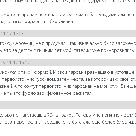
ник. К тому же пародисты чаще дают пародируемое произведе
ифмовке и прочим поэтическим фишкам тебя с Владимиром не 
й, признаться, меня шибко удивил...
11-17 16:03
трию,// Арсений, не я придумал - так изначально было заложено 
ь, что за десять с лишним лет //обитатели// уже приноровились..
19-11-17 16:17
смирился с такой формой. И свои пародии размещаю в устоявшей
 первоисточник курсивом, затем черта, за которой даю свой сти
ежней. А то сочтут первоисточник пародией на мой стих. Да еще
же ты это фуфло зарифмованное раскатал!
только не напутаешь в 79-ть годков. Теперь мне понятно - если 
онфуз, перенесли в пародию, она бы стала ещё более блестяще