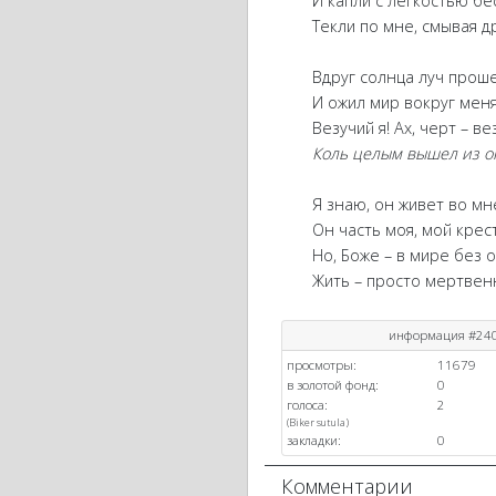
И капли с легкостью бес
Текли по мне, смывая др
Вдруг солнца луч прошел
И ожил мир вокруг меня
Везучий я! Ах, черт – ве
Коль целым вышел из ог
Я знаю, он живет во мн
Он часть моя, мой крест 
Но, Боже – в мире без о
Жить – просто мертвенна
информация #24
просмотры:
11679
в золотой фонд:
0
голоса:
2
(
Biker
sutula
)
закладки:
0
Комментарии