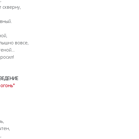
скверну,
вный.
ой,
ышно вовсе,
теной…
росил!
ВЕДЕНИЕ
 огонь"
ь,
тен,
,