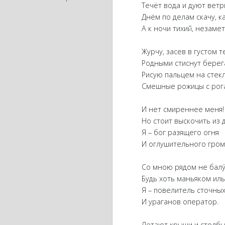
Течёт вода и дуют ветр
Днём по делам скачу, ка
А к ночи тихий, незамет
Журчу, засев в густом те
Родными стиснут берег
Рисую пальцем на стек
Смешные рожицы с рога
И нет смиреннее меня!
Но стоит выскочить из д
Я – бог разящего огня
И оглушительного гром
Со мною рядом не балу́
Будь хоть маньяком иль 
Я – повелитель сточных
И ураганов оператор.
Летают крыши и столбы