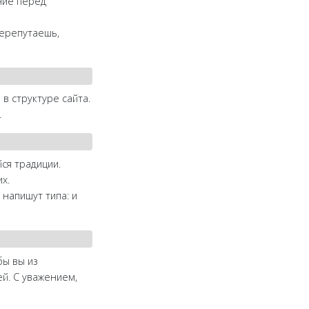
ние перед
перепутаешь,
в структуре сайта.
.
ся традиции.
х.
 напишут типа: и
бы вы из
й. С уважением,