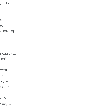
день.
,
ое,
с,
мном горе.
пожарищ,
ней……….
тоя,
ала,
юдая,
 скала.
чно,
дождь,