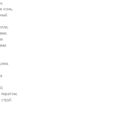
ы,
к конь,
ный.
пле,
ами,
ле
ми.
ома,
а.
й,
пиратом,
 струй
,