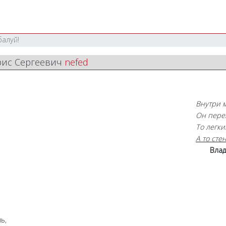
балуй!
орис Сергеевич
nefed
Внутри м
Он пере
То легки
А то сте
Вла
ь,