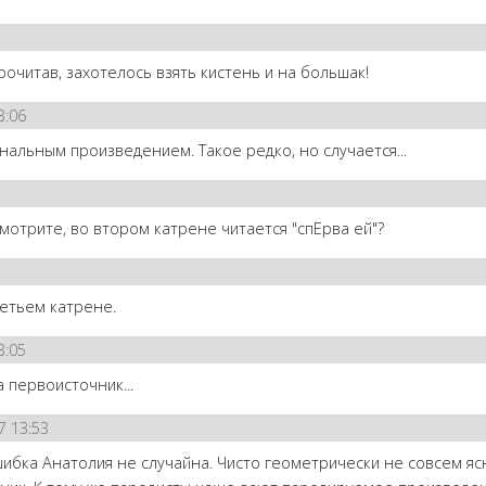
Прочитав, захотелось взять кистень и на большак!
3:06
инальным произведением. Такое редко, но случается...
мотрите, во втором катрене читается "спЕрва ей"?
етьем катрене.
3:05
 первоисточник...
7 13:53
шибка Анатолия не случайна. Чисто геометрически не совсем ясно