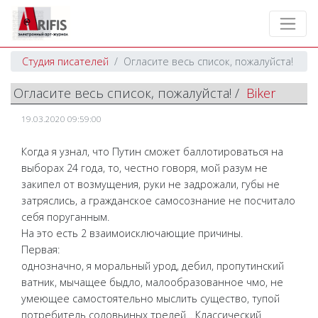
Студия писателей
Огласите весь список, пожалуйста!
Огласите весь список, пожалуйста! /
Biker
19.03.2020 09:59:00
Когда я узнал, что Путин сможет баллотироваться на
выборах 24 года, то, честно говоря, мой разум не
закипел от возмущения, руки не задрожали, губы не
затряслись, а гражданское самосознание не посчитало
себя поруганным.
На это есть 2 взаимоисключающие причины.
Первая:
однозначно, я моральный урод, дебил, пропутинский
ватник, мычащее быдло, малообразованное чмо, не
умеющее самостоятельно мыслить существо, тупой
потребитель соловьиных трелей... Классический