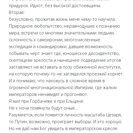
придурок. Идиот, без высокой достоевщины.
Вторая:
безусловно, прожитая жизнь меня чему-то научила.
Природное любопытство, неравнодушие к познанию
мира, встречи со многими значительными людьми,
склонность к самоиронии, многочисленные
экспедиции и командировки, давшие возможность
побывать черт знает где, юношеское диссидентство,
скептицизм зрелости и нынешнее подведение итогов
заставляют не вставать в позу обиженной институтки,
на которую почему-то не загляделся проезжий корнет.
И я понимаю, что нахожусь в сложное время в
огромной многонациональной Империи, где жалких
императоров ненавидят и прогоняют.
Я жил при Горбачеве и при Ельцине.
Не к ночи помянуты будут оные...
Разумеется, если появится личность масштаба Цезаря,
то Путин, возможно, проиграет выборы. И это хорошо.
Но не дай нам Бог увидеть в императорском кресле