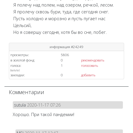
Я полечу над полем, над озером, речкой, лесом.
Я пролечу сквозь бури, туда, где сегодня снег.
Пусть холодно и морозно и пусть пугает нас
Цельсий,
Но я совершу сегодня, хотя бы во сне, побег.
информация #24249
просмотры:
5806
в золотой фонд:
0
рекомендовать
голоса:
1
голосовать
(
sutula
)
закладки:
0
добавить
Комментарии
sutula
2020-11-17 07:26
Хорошо. При такой пандемии!