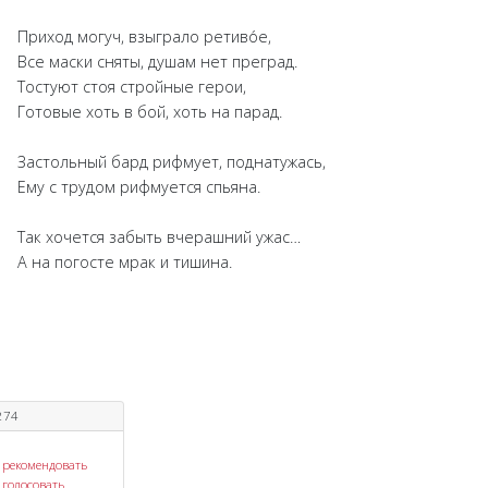
Приход могуч, взыграло ретиво́е,
Все маски сняты, душам нет преград.
Тостуют стоя стройные герои,
Готовые хоть в бой, хоть на парад.
Застольный бард рифмует, поднатужась,
Ему с трудом рифмуется спьяна.
Так хочется забыть вчерашний ужас…
А на погосте мрак и тишина.
274
рекомендовать
голосовать