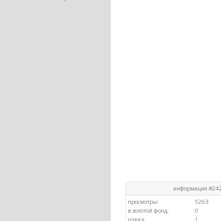
информация #24
просмотры:
5263
в золотой фонд:
0
голоса:
1