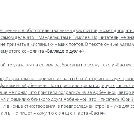
вященный в обстоятельства жизни двух поэтов, может догадатьс
самом деле, это – Мандельштам и Гумилев. Но, читатель, не зн
не признать в «испанцах» наших поэтов. В тексте они
не назва
ему этого конфликта «
Балладе о дуэли
»).
ой, то указания на ее имя разбросаны по всему тексту «Басни»:
ы!) приятеля поссорились из-за а р б ы. Автор использует фон
фамилией «Арбенина». Пока приятели кричат и дерутся, появляе
о еще не понял, что приятели подрались из-за Арбениной, автор 
 имя и фамилию близкого друга Арбениной, это – писатель Юрий
),. И в конце стихотворения, в предпоследней строке – уже для 
 а л ь н о пишет –
кому
п о с в я щ е н а эта «Басня»: