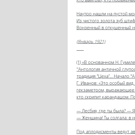
Наутро нашли на пустой мо
Из чистого золота зуб штиф
Вонзенный в откушенный н
(Январь 1921)
_
_
_
_
(1) «В основанном Н. Гумил
''Антология античной глупо
традиция "Цеха”… Начало "
Г. Иванов: «Это особый вид
гекзаметром, выражающее к
кто скрипит карандашом. П
— Лесбия, где ты была? — 
— Женщина! Ты солгала: в н
Под аплодисменты ведут ав