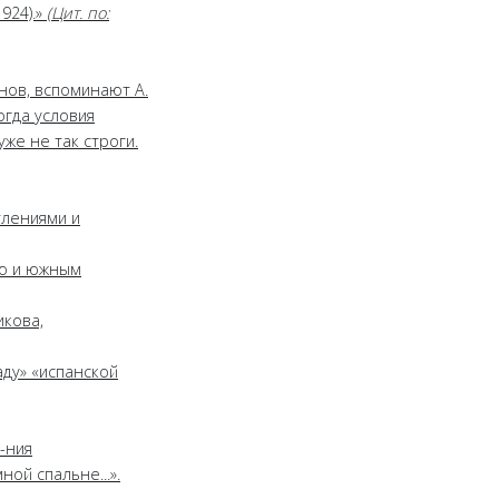
924).»
(Цит. по:
нов, вспоминают А.
огда условия
уже не так строги.
тлениями и
ью и южным
кова,
аду» «испанской
-ния
ой спальне...».