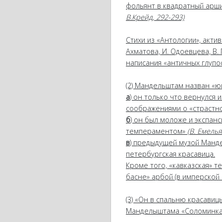
фольянт в квадратный аршин
В.Крейд, 292-293)
Стихи из «Антологии», акт
Ахматова, И. Одоевцева, В.
написания «античных глупост
(2) Мандельштам назван «юн
а
) он только что вернулся 
соображениями о «страстн
б
) он был моложе и экспан
темпераментом»
(В. Емелья
в
) предыдущей музой Манд
петербургская красавица.
Кроме того, «кавказская» 
басне» арбой (в имперской 
(3) «Он в спальню красави
Манделыштама «Соломинка»,