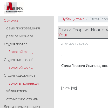
Публицистика
Стихи Гео
Обложка
Новые произведения
Стихи Георгия Ивано
Youri
Правила журнала
Студия поэтов
21.04.2021 01:01:00
Золотой фонд
.
Студия писателей
Стихи Георгия Иванова, п
Золотой фонд
Студия художников
Золотая коллекция
[pic:4..jpg]
Публицистика
Поэтические отзывы
Лента комментариев