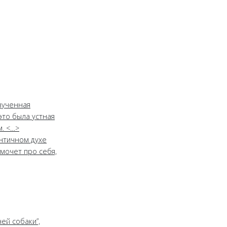
изученная
это была устная
м. <…>
античном духе
мочет про себя,
ей собаки”,