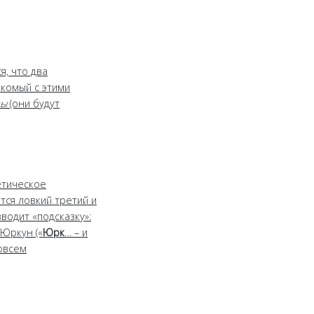
я, что два
акомый с этими
ны
(они будут
етическое
тся ловкий третий и
вводит «подсказку»:
 Юркун («
Юрк
… – и
совсем