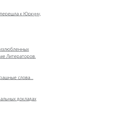
 перешла к Юркуну,
з излюбленных
ме Литераторов.
страшные слова…
кальных докладах