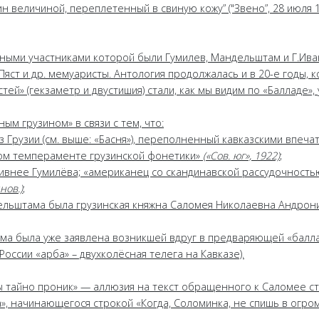
 величиной, переплетенный в свиную кожу” ("Звено”, 28 июля 1
ивными участниками которой были Гумилев, Мандельштам и Г.Ива
 Пяст и др. мемуаристы. Антология продолжалась и в 20-е годы, к
ей» (гекзаметр и двустишия) стали, как мы видим по «Балладе», 
ым грузином» в связи с тем, что:
из Грузии (см. выше: «Басня»), переполненный кавказскими впеча
ом темпераменте грузинской фонетики»
(«Сов. юг», 1922)
;
сивнее Гумилёва; «американец со скандинавской рассудочност
нов.)
;
ельштама была грузинская княжна Саломея Николаевна Андрони
тема была уже заявлена возникшей вдруг в предваряющей «балл
России «арба» – двухколёсная телега на Кавказе).
цы тайно проник» — аллюзия на текст обращенного к Саломее ст
 начинающегося строкой «Когда, Соломинка, не спишь в огромн