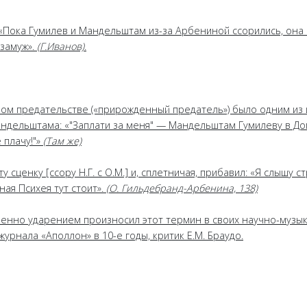
: «Пока Гумилев и Мандельштам из-за Арбениной ссорились, она
 замуж».
(Г.Иванов)
.
ном предательстве («прирожденный предатель») было одним и
ндельштама: «"Заплати за меня" — Мандельштам Гумилеву в До
 плачу!"»
(Там же)
у сценку [ссору Н.Г. с О.М.] и, сплетничая, прибавил: «Я слышу 
ная Психея тут стоит».
(О. Гильдебранд-Арбенина, 138)
 именно ударением произносил этот термин в своих научно-музы
урнала «Аполлон» в 10-е годы, критик Е.М. Браудо.