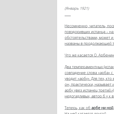
(Январь 1921)
_
_
_
_
Несомненно, читатель, пос
повздоривших испанца – на 
обстоятельствами, может и 
названы в продолжающей т
Что же касается О. Арбенин
Два темпераментных (испанц
совпадение слова «арба» с 
уводит «арбу». Для тех, кт
он, практически, называет
арбу увез испанец третий.»
недогадливых, автор б у к в
Теперь, как об
арбе ни ной
,
На ней катается другой.