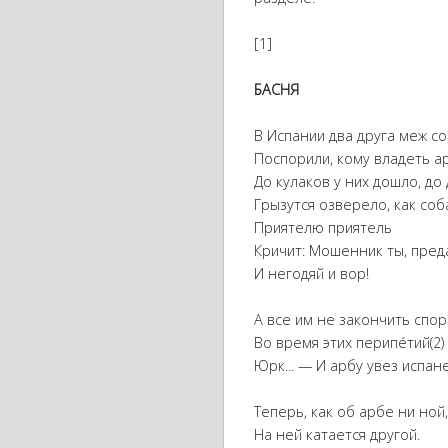
[1]
БАСНЯ
В Испании два друга меж с
Поспорили, кому владеть а
До кулаков у них дошло, до 
Грызутся озверело, как соб
Приятелю приятель
Кричит: Мошенник ты, преда
И негодяй и вор!
А все им не закончить спор
Во время этих перипéтий(2) 
Юрк... — И арбу увез испан
Теперь, как об арбе ни ной,
На ней катается другой.