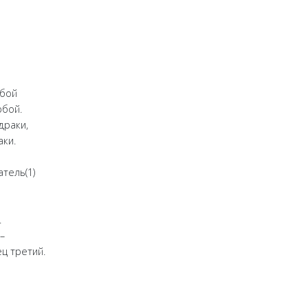
обой
рбой.
драки,
аки.
тель(1)
.
–
ец третий.