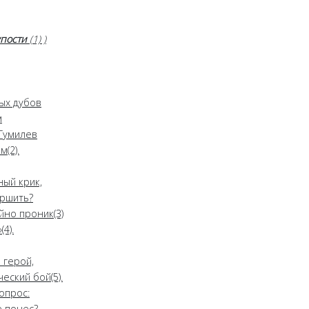
упости
(1) )
ых дубов
м
Гумилев
(2).
ный крик,
ршить?
йно проник(3)
4).
 герой,
еский бой(5).
опрос:
 понес? –