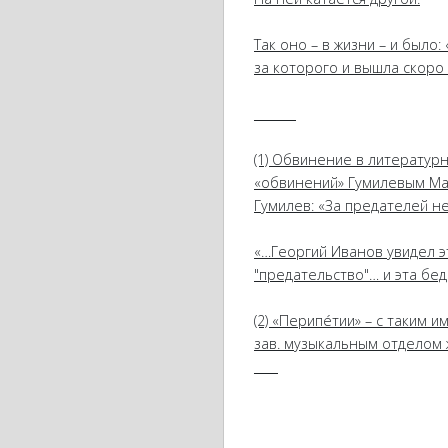
Так оно – в жизни – и было
за которого и вышла скоро
_
_
_
_
_
__
(1) Обвинение в литератур
«обвинений» Гумилевым Ма
Гумилев: «За предателей не
«…Георгий Иванов увидел эт
"предательство"… и эта бед
(2) «Перипéтии» – с таким
зав. музыкальным отделом ж
_
_
_
_