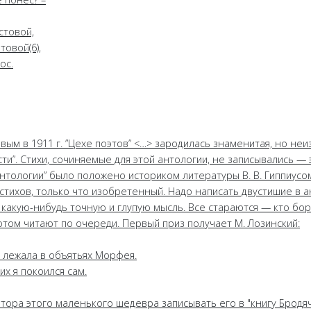
стовой,
товой(6),
ос.
евым в 1911 г. ”Цехе поэтов” <…> зародилась знаменитая, но не
сти”. Стихи, сочиняемые для этой антологии, не записывались — 
Антологии” было положено историком литературы В. В. Гиппиусо
 стихов, только что изобретенный. Надо написать двустишие в 
акую-нибудь точную и глупую мысль. Все стараются — кто бор
отом читают по очереди. Первый приз получает М. Лозинский:
Я лежала в объятьях Морфея.
их я покоился сам.
тора этого маленького шедевра записывать его в "книгу Бродяч