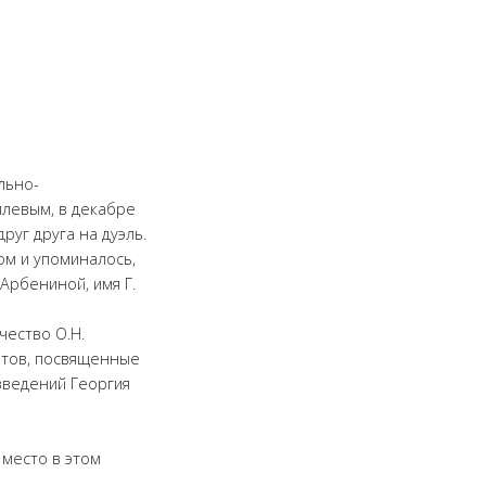
льно-
илевым, в декабре
руг друга на дуэль.
ом и упоминалось,
 Арбениной, имя Г.
чество О.Н.
оэтов, посвященные
зведений Георгия
 место в этом