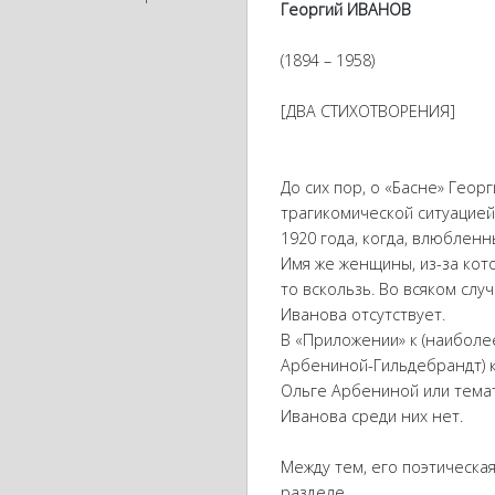
Георгий ИВАНОВ
(1894 – 1958)
[ДВА СТИХОТВОРЕНИЯ]
До сих пор, о «Басне» Геор
трагикомической ситуацией
1920 года, когда, влюбленн
Имя же женщины, из-за кото
то вскользь. Во всяком слу
Иванова отсутствует.
В «Приложении» к (наиболе
Арбениной-Гильдебрандт) к
Ольге Арбениной или темат
Иванова среди них нет.
Между тем, его поэтическа
разделе.