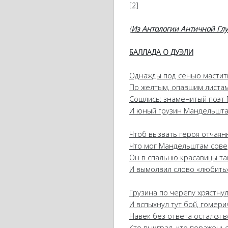
[2]
(
Из Антологии Античной Гл
БАЛЛАДА О ДУЭЛИ
Однажды под сенью мастит
По желтым, опавшим листа
Сошлись: знаменитый поэт 
И юный грузин Мандельштам
Чтоб вызвать героя отчаян
Что мог Мандельштам сове
Он в спальню красавицы та
И вымолвил слово «любить»(
Грузина по черепу хрястнул
И вспыхнул тут бой, гомерич
Навек без ответа остался в
Кто выиграл, кто пораженье