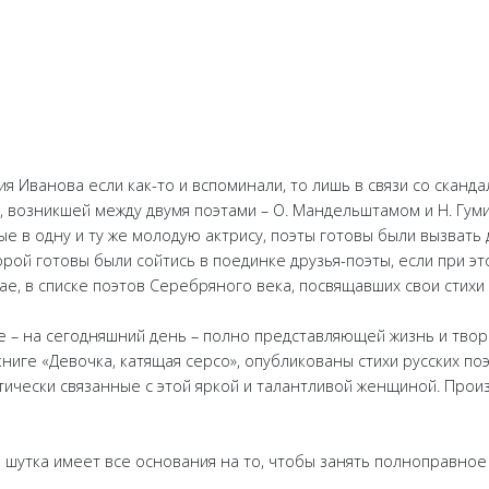
гия Иванова если как-то и вспоминали, то лишь в связи со сканда
, возникшей между двумя поэтами – О. Мандельштамом и Н. Гум
ые в одну и ту же молодую актрису, поэты готовы были вызвать д
рой готовы были сойтись в поединке друзья-поэты, если при эт
чае, в списке поэтов Серебряного века, посвящавших свои стихи
е – на сегодняшний день – полно представляющей жизнь и твор
ниге «Девочка, катящая серсо», опубликованы стихи русских п
ически связанные с этой яркой и талантливой женщиной. Прои
я шутка имеет все основания на то, чтобы занять полноправное