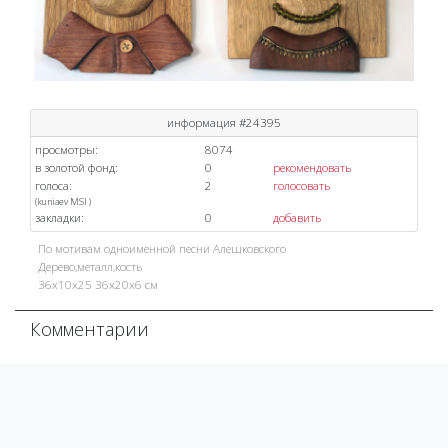
информация #24395
просмотры:
8074
в золотой фонд:
0
рекомендовать
голоса:
2
голосовать
(
kuniaev
MSI
)
закладки:
0
добавить
По мотивам одноименной песни Алешковского
Дерево,металл,кость
36х10х25 36х20х6 см
Комментарии