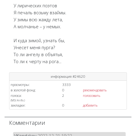
У лирических поэтов
Я печаль возьму взаймы.
У зимы всю жажду лета,
А молчанье – у немых.
И куда зимой, узнать бы,
Унесет меня пурга?
То ли ангелу в объятья,
То ли к черту на рога...
информация #24620
просмотры:
3333
в золотой фонд:
0
рекомендовать
голоса:
2
голосовать
(
MSI
Arifis
)
закладки:
0
добавить
Комментарии
VKondakov
2022-12-21 19:22