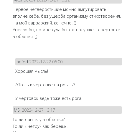
Первое четверостишие можно ампутировать
вполне себе, без ущерба организму стихотворения.
На мой варварский, конечно...))
Унесло бы, по мне,куда бы как получше - к чертовке
в объятия...))
nefed
2022-12-22 06:00
Хорошая мысль!
//То ль к чертовке на рога...//
У чертовок ведь тоже есть рога.
MSI
2022-12-27 13:17
То ли к ангелу в объятья?
То ли к четру? Как берешь!