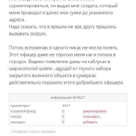
сориентироваться, он выдал мне солдата, который
меня проводил и донес мои сумки до указанного
адреса.
Надо сказать, что я пришла не зря, другу пришлось
вызывать скорую.
Потом, вспоминая, я одного никак не могла понять.
Этот офицер даже не спросил меня как я попала в
городок. Видимо появление дамы на каблуках в
широкополой шляпе , идущей от глухого забора
закрытого военного объекта в сумерках
действительно поразило этого добрейшего офицера.
информация #24627
просмотры:
4921
в золотой фонд:
0
рекомендовать
голоса:
0
голосовать
закладки:
0
добавить
Готовлюсь писать мемуары