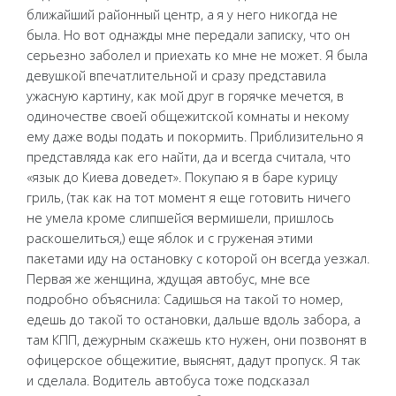
ближайший районный центр, а я у него никогда не
была. Но вот однажды мне передали записку, что он
серьезно заболел и приехать ко мне не может. Я была
девушкой впечатлительной и сразу представила
ужасную картину, как мой друг в горячке мечется, в
одиночестве своей общежитской комнаты и некому
ему даже воды подать и покормить. Приблизительно я
представляда как его найти, да и всегда считала, что
«язык до Киева доведет». Покупаю я в баре курицу
гриль, (так как на тот момент я еще готовить ничего
не умела кроме слипшейся вермишели, пришлось
раскошелиться,) еще яблок и с груженая этими
пакетами иду на остановку с которой он всегда уезжал.
Первая же женщина, ждущая автобус, мне все
подробно объяснила: Садишься на такой то номер,
едешь до такой то остановки, дальше вдоль забора, а
там КПП, дежурным скажешь кто нужен, они позвонят в
офицерское общежитие, выяснят, дадут пропуск. Я так
и сделала. Водитель автобуса тоже подсказал