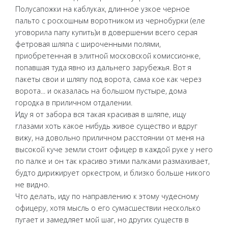
Полусапожки на каблуках, длинное узкое черное
пальто с роскошным воротником из чернобурки (еле
уговорила папу купить)и в довершении всего серая
фетровая шляпа с широченными полями,
приобретенная в элитной московской комиссионке,
попавшая туда явно из дальнего зарубежья. Вот я
пакеты свои и шляпу под ворота, сама кое как через
ворота... и оказалась на большом пустыре, дома
городка в приличном отдалении.
Иду я от забора вся такая красивая в шляпе, ищу
глазами хоть какое нибудь живое существо и вдруг
вижу, на довольно приличном расстоянии от меня на
высокой куче земли стоит офицер в каждой руке у него
по палке и он так красиво этими палками размахивает,
будто дирижирует оркестром, и близко больше никого
не видно.
Что делать, иду по направлению к этому чудесному
офицеру, хотя мысль о его сумасшествии несколько
пугает и замедляет мой шаг, но других существ в