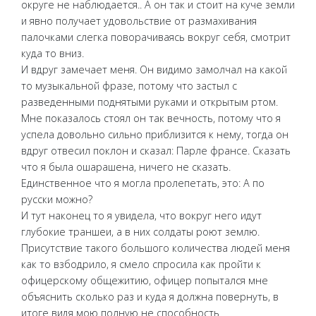
округе не наблюдается.. А он так и стоит на куче земли
и явно получает удовольствие от размахивания
палочками слегка поворачиваясь вокруг себя, смотрит
куда то вниз.
И вдруг замечает меня. Он видимо замолчал на какой
то музыкальной фразе, потому что застыл с
разведенными поднятыми руками и открытым ртом.
Мне показалось стоял он так вечность, потому что я
успела довольно сильно приблизится к нему, тогда он
вдруг отвесил поклон и сказал: Парле франсе. Сказать
что я была ошарашена, ничего не сказать.
Единственное что я могла пролепетать, это: А по
русски можно?
И тут наконец то я увидела, что вокруг него идут
глубокие траншеи, а в них солдаты роют землю.
Присутствие такого большого количества людей меня
как то взбодрило, я смело спросила как пройти к
офицерскому общежитию, офицер попытался мне
объяснить сколько раз и куда я должна повернуть, в
итоге видя мою полную не способность