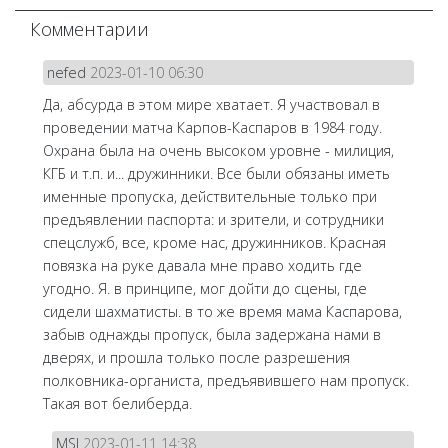
Комментарии
nefed
2023-01-10 06:30
Да, абсурда в этом мире хватает. Я участвовал в
проведении матча Карпов-Каспаров в 1984 году.
Охрана была на очень высоком уровне - милиция,
КГБ и т.п. и... дружинники. Все были обязаны иметь
именные пропуска, действительные только при
предъявлении паспорта: и зрители, и сотрудники
спецслужб, все, кроме нас, дружинников. Красная
повязка на руке давала мне право ходить где
угодно. Я. в принципе, мог дойти до сцены, где
сидели шахматисты. в то же время мама Каспарова,
забыв однажды пропуск, была задержана нами в
дверях, и прошла только после разрешения
полковника-органиста, предъявившего нам пропуск.
Такая вот белиберда.
MSI
2023-01-11 14:38