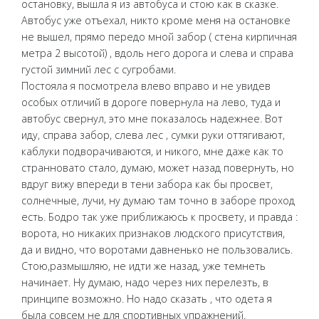
остановку, вышла я из автобуса и стою как в сказке.
Автобус уже отъехал, никто кроме меня на остановке
не вышел, прямо передо мной забор ( стена кирпичная
метра 2 высотой) , вдоль него дорога и слева и справа
густой зимний лес с сугробами.
Постояла я посмотрела влево вправо и не увидев
особых отличий в дороге повернула на лево, туда и
автобус свернул, это мне показалось надежнее. Вот
иду, справа забор, слева лес , сумки руки оттягивают,
каблуки подворачиваются, и никого, мне даже как то
странновато стало, думаю, может назад повернуть, но
вдруг вижу впереди в тени забора как бы просвет,
солнечные, лучи, ну думаю там точно в заборе проход
есть. Бодро так уже приближаюсь к просвету, и правда :
ворота, но никаких признаков людского присутствия,
да и видно, что воротами давненько не пользовались.
Стою,размышляю, не идти же назад, уже темнеть
начинает. Ну думаю, надо через них перелезть, в
принципе возможно. Но надо сказать , что одета я
была совсем не для спортивных упражнений.