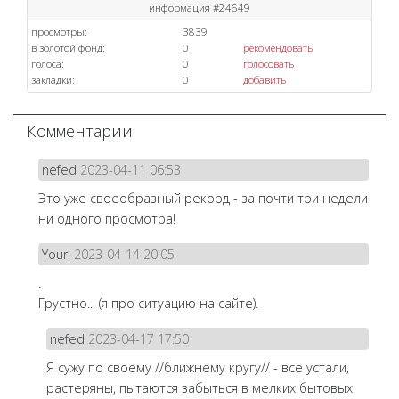
информация #24649
просмотры:
3839
в золотой фонд:
0
рекомендовать
голоса:
0
голосовать
закладки:
0
добавить
Комментарии
nefed
2023-04-11 06:53
Это уже своеобразный рекорд - за почти три недели
ни одного просмотра!
Youri
2023-04-14 20:05
.
Грустно... (я про ситуацию на сайте).
nefed
2023-04-17 17:50
Я сужу по своему //ближнему кругу// - все устали,
растеряны, пытаются забыться в мелких бытовых