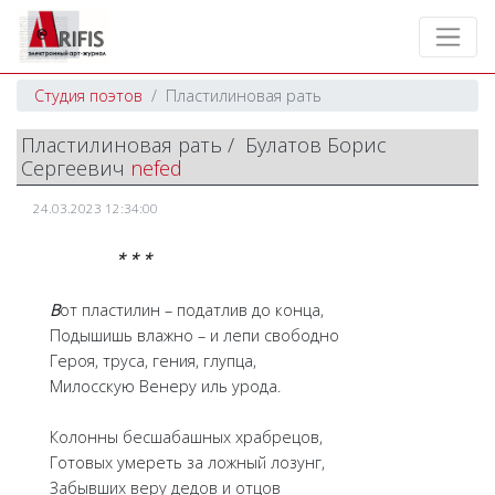
Студия поэтов
Пластилиновая рать
Пластилиновая рать / Булатов Борис
Сергеевич
nefed
24.03.2023 12:34:00
* * *
В
от пластилин – податлив до конца,
Подышишь влажно – и лепи свободно
Героя, труса, гения, глупца,
Милосскую Венеру иль урода.
Колонны бесшабашных храбрецов,
Готовых умереть за ложный лозунг,
Забывших веру дедов и отцов