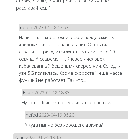
строку, ставшую мантрой: "С любимыми не
расставайтесь!"
nefed
2023-04-18 17:53
Начинать надо с технической поддержки - //
движок// сайта на ладан дышит. Открытия
страницы приходится ждать чуть ли не по 10
секунд. А современный юзер - человек,
избалованный бешеными скоростями. Сегодня
уже 5G появилась. Кроме скоростей, ещё масса
функций не работает. Так что...
Biker
2023-04-18 18:33
Ну вот... Пришел прагматик и всё опошлил!)
nefed
2023-04-19 06:20
А куда нынче без хорошего движка?
Youri
2023-04-24 19:45