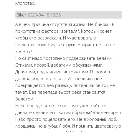
хлопотах...
Biker
2023-04-18 13:38
А в чем причина отсутствия жизни? Не бином... В
присутствии фактора "зрителя". Который хочет,
чтобы его развлекали. И участвовать в
представлении ему не с руки. Напрягаться-то не
хочется!
Но сайт надо постоянно поддерживать делами.
Стихами, прозой, дебатами, обсуждениями.
Драчками, подначками, интрижками. Плоскость
должна обрести рельеф. Иначе движение
прекращается. Без разницы потенциалов ток не
течет. Без перепада высот река становится
болотом.
Надо определиться. Если нам нужен сайт, то
давайте оживим его. Каким образом? Элементарно.
Надо просто поцеловать его. Не в холодный лоб,
прощаясь, но в губы. Любя. И помнить цветаевскую