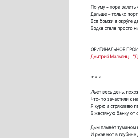
По уму – пора валить о
Дальше – только портить
Все бомжи в окру́ге дал
Водка стала просто ни
ОРИГИНАЛЬНОЕ ПРОИ
Дмитрий Мальянц – "Д
* * *
Л
ьёт весь день, похо
Что- то зачастили к на
Я курю и стряхиваю п
В жестяную банку от с
Дым плывёт туманом по
И ржавеют в глубине 