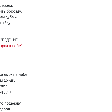
тсюда,
 борозду́...
и дуба –
 в *
ду!
ЗВЕДЕНИЕ
ырка в небе"
же дырка в небе,
м дожди,
епел
ардин.
 подъезду
двора