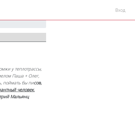
Вход
омжи у теплотрассы,
елом Паша + Олег,
, поймать бы пи
сов,
рантный человек.
трий Мальянц