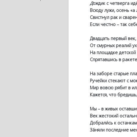
Д
ождик с четверга ид
Всюду лужи, осень «а л
Свистнул рак и сварен 
Если честно – так себе 
Двадцать первый век, но
От смурных реалий ухо
На площадке детской кв
Спрятавшись в ракете о
На заборе старые плак
Ручейки стекают с мок
Мир вовсю рябит в илл
Кажется, что бредишь, 
Мы – в живых оставшие
Век жестокий остальных
Добрали́сь к останкам 
За́няли последние мес