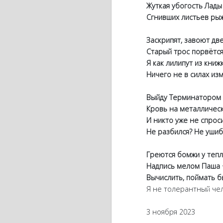
Жуткая убогость Лады 
Сгнивших листьев рыжа
Заскрипят, завоют двер
Старый трос порвётся с
Я как лилипут из книжк
Ничего не в силах изм
Выйду Терминатором и
Кровь на металлическ
И никто уже не спросит 
Не разбился? Не ушибс
Греются бомжи у тепло
Надпись мелом Паша +
Вычислить, поймать бы
Я не толерантный чел
3 ноября 2023