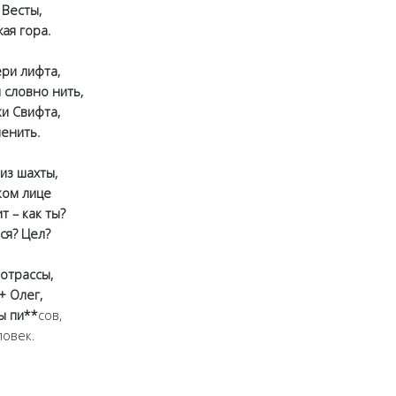
Весты,
я гора.
и лифта,
ловно нить,
и Свифта,
енить.
з шахты,
ом лице
– как ты?
я? Цел?
трассы,
 Олег,
 пи**
сов,
овек.