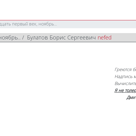
дцать первый век, ноябрь...
ноябрь... / Булатов Борис Сергеевич
nefed
Греются б
Надпись м
Вычислить
Я не толе
Дми