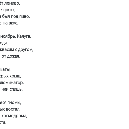
ёт лениво,
я рюс»,
был под пиво,
на вкус.
ябрь, Калуга,
дя,
асим с другом,
т дождя.
аты,
рых крыш,
юминатор,
или спишь.
ся гномы,
 достал,
космодрома,
та.