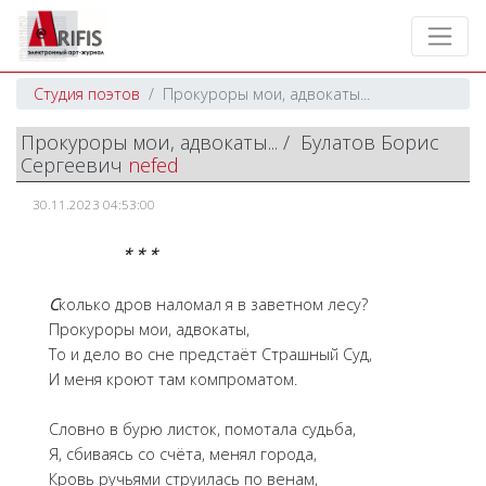
Студия поэтов
Прокуроры мои, адвокаты...
Прокуроры мои, адвокаты... / Булатов Борис
Сергеевич
nefed
30.11.2023 04:53:00
* * *
С
колько дров наломал я в заветном лесу?
Прокуроры мои, адвокаты,
То и дело во сне предстаёт Страшный Суд,
И меня кроют там компроматом.
Словно в бурю листок, помотала судьба,
Я, сбиваясь со счёта, менял города,
Кровь ручьями струилась по венам,