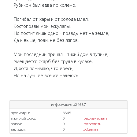
Рубикон был едва по колено.
Погибал от жары и от холода млел,
Костоправы мои, эскулапы,
Но постиг лишь одно – правды нет на земле,
Да и выше, поди, не без ляпов.
Мой последний причал – тихий дом в тупике,
Умещается скарб без труда в кулаке,
И, хотя понимаю, что ересь,
Но на лучшее всё же надеюсь.
информация #24687
просмотры:
3845
в золотой фонд:
0
рекомендовать
голоса:
0
голосовать
закладки:
0
добавить