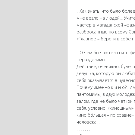
…Как знать, что было боле
мне везло на людей… Учите
мастер в магаданской «фаз
разбросанные по всему Союз
«Главное – береги в себе 
. . . . . . .
…О чем бы я хотел снять фи
неразделимы.
Действие, очевидно, будет
девушка, которую он любит 
себя оказывается в чудесн
Почему именно к и н о?.. И
пантомимы, в двух молодежн
залом, где не было четкой
себя, условно, «киношным» 
кино бóльшая – по сравнен
человека…
. . . . . . .