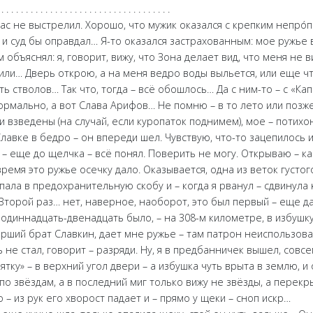
 . . . . . . . . . . . . . . . . . . . . . . . . . . . . . . . . . . .
нас не выстрелил. Хорошо, что мужик оказался с крепким непрó
– и суд бы оправдал… Я-то оказался застрахованным: мое ружь
объяснял: я, говорит, вижу, что Зона делает вид, что меня не ви
или… Дверь открою, а на меня ведро воды выльется, или еще ч
ть стволов… Так что, тогда – всё обошлось… Да с ним-то – с «Ка
 нормально, а вот Слава Арифов… Не помню – в то лето или позже
и взведены (на случай, если куропаток поднимем), мое – потихон
Славке в бедро – он впереди шел. Чувствую, что-то зацепилось и
 – еще до щелчка – всё понял. Поверить не могу. Открываю – к
время это ружье осечку дало. Оказывается, одна из веток густог
ала в предохранительную скобу и – когда я рванул – сдвинула 
 Второй раз… нет, наверное, наоборот, это был первый – еще д
 одиннадцать-двенадцать было, – на 308-м километре, в избушк
тарший брат Славкин, дает мне ружье – там патрон неиспользов
ь не стал, говорит – разряди. Ну, я в предбанничек вышел, совс
ятку» – в верхний угол двери – а избушка чуть врыта в землю, и 
– по звёздам, а в последний миг только вижу не звёзды, а перек
– из рук его хворост падает и – прямо у щеки – сноп искр…