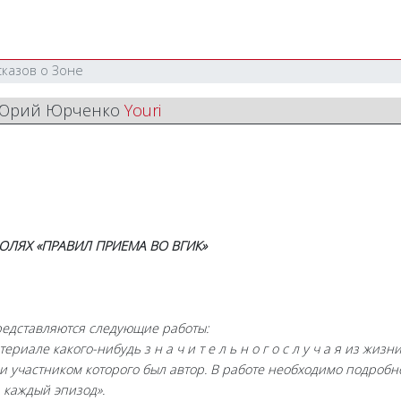
сказов о Зоне
/ Юрий Юрченко
Youri
ЛЯХ «ПРАВИЛ ПРИЕМА ВО ВГИК»
редставляются следующие работы:
ериале какого-нибудь з н а ч и т е л ь н о г о с л у ч а я из жизни
и участником которого был автор. В работе необходимо подробн
 каждый эпизод».