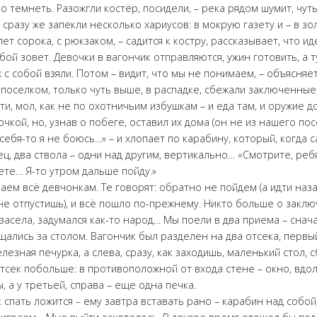
о темнеть. Разожгли костёр, посидели, – река рядом шумит, чут
разу же запекли несколько хариусов: в мокрую газету и – в золу
ет сорока, с рюкзаком, – садится к костру, рассказывает, что ид
бой зовет. Девочки в вагончик отправляются, ужин готовить, а т
 с собой взяли. Потом – видит, что мы не понимаем, – объясняет:
поселком, только чуть выше, в распадке, сбежали заключенные,
дти, мол, как не по охотничьим избушкам – и еда там, и оружие 
очкой, но, узнав о побеге, оставил их дома (он не из нашего пос
себя-то я не боюсь…» – и хлопает по карабину, который, когда с
вец, два ствола – одни над другим, вертикально… «Смотрите, ребя
ете… Я-то утром дальше пойду.»
аем всё девчонкам. Те говорят: обратно не пойдем (а идти наза
 не отпустишь), и всё пошло по-прежнему. Никто больше о закл
 засела, задумался как-то народ… Мы поели в два приема – сна
щались за столом. Вагончик был разделен на два отсека, первы
лезная печурка, а слева, сразу, как заходишь, маленький стол, 
тсек побольше: в противоположной от входа стене – окно, вдоль
 а у третьей, справа – еще одна печка.
к спать ложится – ему завтра вставать рано – карабин над собой,