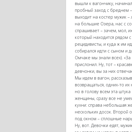
вышли к вагончику, начинал
пробный заход с бреднем – с
выходит на костер мужик – л
на большие Озера, нас с со
спрашивает – зачем, мол, их
который находится рядом с 
рецидивисты, и куда ж им и
собирался идти с сыном и д
Омчаке мы знали всех). «За 
прислонил. Ну, тот – краса
девчонки, вы за них отвеча
Мы идем в вагон, рассказыв
возвращаться, одних-то их
но в голову всем эта штука
женщины, сразу все не уме
кухни: справа небольшая же
нескольких досок. Второй о
под окном – сплошные нары,
Ну, вот. Девочки едят, мужи