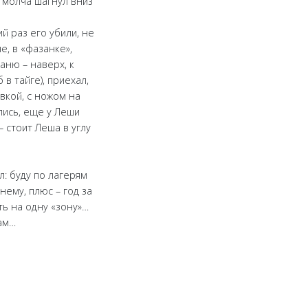
н молча шагнул вниз
ий раз его убили, не
е, в «фазанке»,
аню – наверх, к
в тайге), приехал,
авкой, с ножом на
лись, еще у Леши
– стоит Леша в углу
л: буду по лагерям
нему, плюс – год за
ть на одну «зону»…
там…