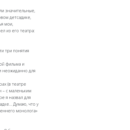
ли значительные,
вом детсадике,
ья мои,
ел из его театра:
ти три понятия
ой фильма и
 и неожиданно для
рах (в театре
н – с маленьким
ре я назвал для
адке… Думаю, что у
реннего монолога»