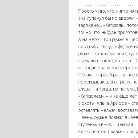
. . . . . . . . . . . . . . . . . . . . . . . . . . . .
Просто чудо, что никто из 
сна лупанул бы по дверям 
заряжено… «Капсюль» потом 
точно что-нибудь приготов
А на него – три ружья в шес
пор (тьфу, тьфу, тьфу) всё
ружья – стволами вниз, курк
съехало пониже, и ствол – 
инерции рванулся вперед и
Осечка, первый раз за все 
перекрывающего тропу, поп
слова, ни тогда, ни потом…
«Капсюлем», – мне еще лет
с охоты, Алька Арифов – с
оставлять нельзя, достават
– лень, ружье поднял в «дев
ступеньки вниз, – и нажал 
веснушчатое Славкино лицо 