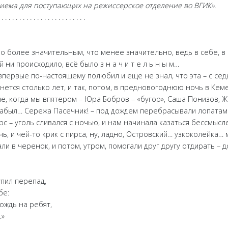
иема для поступающих на режиссерское отделение во ВГИК».
 . . . . . . . . . . . . . . . . . .
о более значительным, что менее значительно, ведь в себе, в 
й ни происходило, всё было з н а ч и т е л ь н ы м…
 впервые по-настоящему полюбил и еще не знал, что эта – с сед
ется столько лет, и так, потом, в предновогоднюю ночь в Кеме
е, когда мы впятером – Юра Бобров – «бугор», Саша Понизов, Ж
… забыл… Сережа Пасечник! – под дождем перебрасывали лопат
ирс – уголь сливался с ночью, и нам начинала казаться бессмысл
, и чей-то крик с пирса, ну, ладно, Островский… узкоколейка…
тали в черенок, и потом, утром, помогали друг другу отдирать – 
упил перепад,
бе:
дождь на ребят,
…»