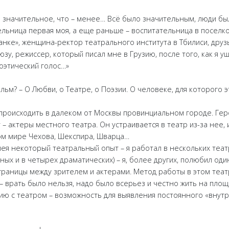
е значительное, что – менее… Всё было значительным, люди бы
льница первая моя, а еще раньше – воспитательница в поселко
анке», женщина-ректор театрального института в Тбилиси, друз
у, режиссер, который писал мне в Грузию, после того, как я уш
поэтический голос…»
льм? – О Любви, о Театре, о Поэзии. О человеке, для которого э
 происходить в далеком от Москвы провинциальном городе. Гер
– актеры местного театра. Он устраивается в театр из-за нее,
ом мире Чехова, Шекспира, Шварца…
мея некоторый театральный опыт – я работал в нескольких теат
ых и в четырех драматических) – я, более других, полюбил оди
 границы между зрителем и актерами. Метод работы в этом теат
– врать было нельзя, надо было всерьез и честно жить на площ
ию с театром – возможность для выявления постоянного «внут