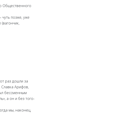
его Общественного
– чуть позже, уже
 (вагончик,
тот раз дошли за
: Славка Арифов,
 был бессменным
», а он и без того-
огда мы, наконец,