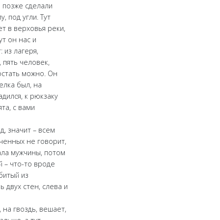
ь позже сделали
, под угли. Тут
ет в верховья реки,
ут он нас и
 из лагеря,
 пять человек,
достать можно. Он
елка был, на
адился, к рюкзаку
та, с вами
д, значит – всем
юченных не говорит,
чала мужчины, потом
й – что-то вроде
сбитый из
 двух стен, слева и
 на гвоздь, вешает,