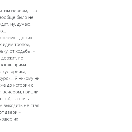
питым нервом, – со
е вообще было не
дит, ну, думаю,
то…
псюлем» – до сих
: идем тропой,
ьку, от ходьбы, –
 держит, по
апсюль примят.
о кустарника,
курок… Я никому ни
аже до истории с
у, вечером, пришли
анный, на ночь
ем выходить не стал
от двери –
рывшее их