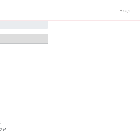
Вход
,
о и