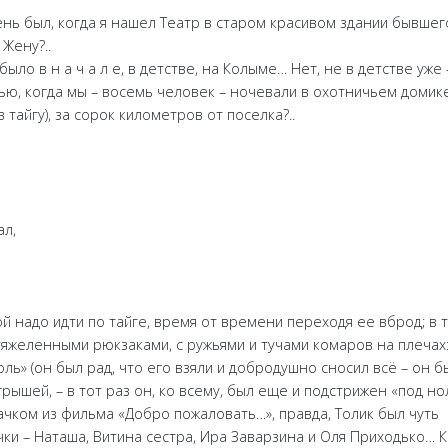
нь был, когда я нашел Театр в старом красивом здании бывш
 Жену?..
 было в н а ч а л е, в детстве, на Колыме… Нет, не в детстве уже 
ью, когда мы – восемь человек – ночевали в охотничьем домике
айгу), за сорок километров от поселка?..
ал,
ой надо идти по тайге, время от времени переходя ее вброд; в 
 тяжеленными рюкзаками, с ружьями и тучами комаров на плечах
юль» (он был рад, что его взяли и добродушно сносил всё – он
ышей, – в тот раз он, ко всему, был еще и подстрижен «под ноль
ачком из фильма «Добро пожаловать…», правда, Толик был чуть
ки – Наташа, Витина сестра, Ира Заварзина и Оля Приходько… К