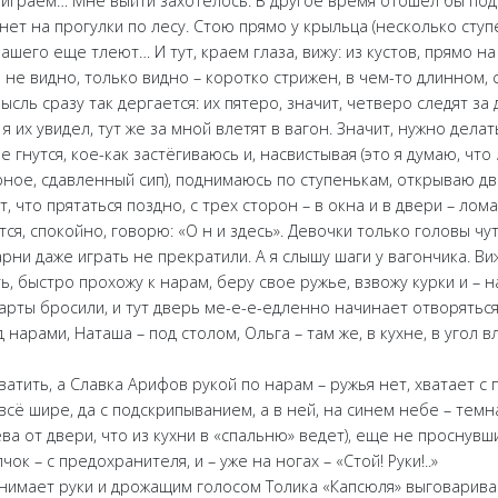
 играем… Мне выйти захотелось. В другое время отошел бы пода
нет на прогулки по лесу. Стою прямо у крыльца (несколько сту
нашего еще тлеют… И тут, краем глаза, вижу: из кустов, прямо на
 не видно, только видно – коротко стрижен, в чем-то длинном, 
ысль сразу так дергается: их пятеро, значит, четверо следят за
 я их увидел, тут же за мной влетят в вагон. Значит, нужно делат
е гнутся, кое-как застёгиваюсь и, насвистывая (это я думаю, что
ерное, сдавленный сип), поднимаюсь по ступенькам, открываю дв
т, что прятаться поздно, с трех сторон – в окна и в двери – лом
ется, спокойно, говорю: «О н и здесь». Девочки только головы чу
арни даже играть не прекратили. А я слышу шаги у вагончика. Виж
, быстро прохожу к нарам, беру свое ружье, взвожу курки и – на
арты бросили, и тут дверь ме-е-е-едленно начинает отворяться
 нарами, Наташа – под столом, Ольга – там же, в кухне, в угол вл
ватить, а Славка Арифов рукой по нарам – ружья нет, хватает с 
– всё шире, да с подскрипыванием, а в ней, на синем небе – темн
лева от двери, что из кухни в «спальню» ведет), еще не проснувш
ок – с предохранителя, и – уже на ногах – «Стой! Руки!..»
нимает руки и дрожащим голосом Толика «Капсюля» выговаривает