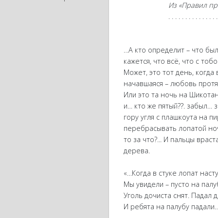
Из «Правил пр
. . . . . . . . . . . . . . . . . . . . .
…А кто определит – что был
кажется, что всё, что с тобо
Может, это тот день, когда
начавшаяся – любовь протян
Или это та ночь на Шикотан
и… кто же пятый??. забыл
гору угля с плашкоута на п
перебрасывать лопатой ночь
то за что?... И пальцы врас
дерева.
«…Когда в стуке лопат наст
Мы увидели – пусто на палу
Уголь дочиста снят. Падал 
И ребята на палубу падали