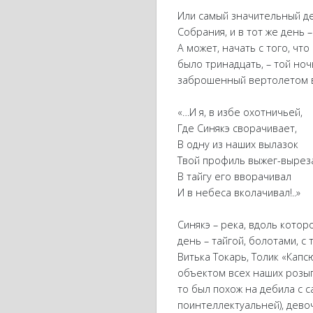
Или самый значительный де
Собрания, и в тот же день –
А может, начать с того, что
было тринадцать, – той ноч
заброшенный вертолетом в т
«…И я, в избе охотничьей,
Где Синякэ сворачивает,
В одну из наших вылазок
Твой профиль выжег-вырез
В тайгу его вворачивал
И в небеса вколачивал!..»
Синякэ – река, вдоль котор
день – тайгой, болотами, с
Витька Токарь, Толик «Капс
объектом всех наших розыгр
то был похож на дебила с с
поинтеллектуальней), девоч