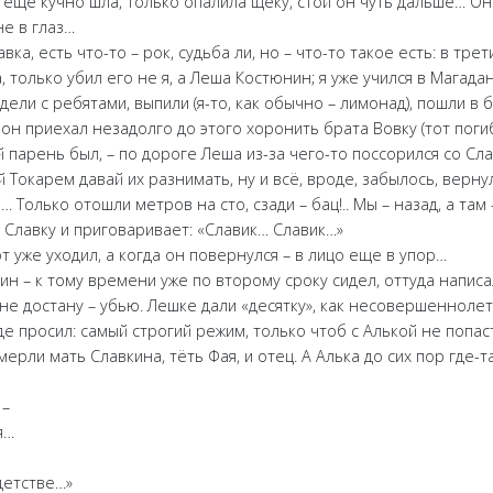
ь еще кучно шла, только опалила щеку, стой он чуть дальше… О
не в глаз…
вка, есть что-то – рок, судьба ли, но – что-то такое есть: в трет
 только убил его не я, а Леша Костюнин; я уже учился в Магадан
дели с ребятами, выпили (я-то, как обычно – лимонад), пошли в б
он приехал незадолго до этого хоронить брата Вовку (тот погиб 
ой парень был, – по дороге Леша из-за чего-то поссорился со Сл
й Токарем давай их разнимать, ну и всё, вроде, забылось, верну
Только отошли метров на сто, сзади – бац!.. Мы – назад, а там 
х Славку и приговаривает: «Славик… Славик…»
от уже уходил, а когда он повернулся – в лицо еще в упор…
ин – к тому времени уже по второму сроку сидел, оттуда написа
 не достану – убью. Лешке дали «десятку», как несовершеннолет
де просил: самый строгий режим, только чтоб с Алькой не попас
мерли мать Славкина, тёть Фая, и отец. А Алька до сих пор где-
 –
я…
детстве…»