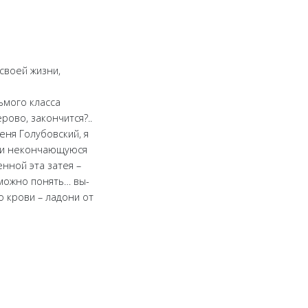
своей жизни,
ьмого класса
рово, закончится?..
еня Голубовский, я
ами некончающуюся
енной эта затея –
 можно понять… вы-
до крови – ладони от