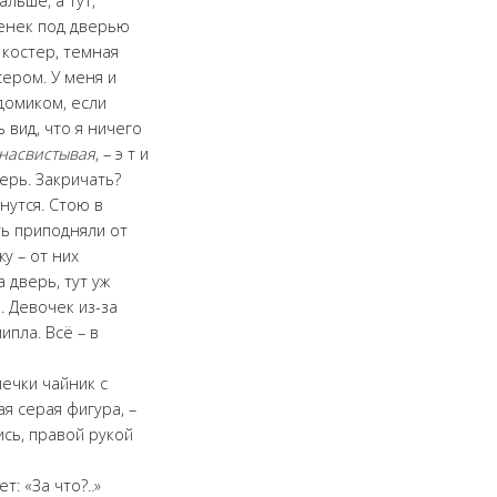
льше, а тут,
пенек под дверью
 костер, темная
сером. У меня и
 домиком, если
ь вид, что я ничего
насвистывая
, – э т и
ерь. Закричать?
анутся. Стою в
ть приподняли от
у – от них
 дверь, тут уж
. Девочек из-за
ипла. Всё – в
печки чайник с
ая серая фигура, –
ись, правой рукой
: «За что?..»