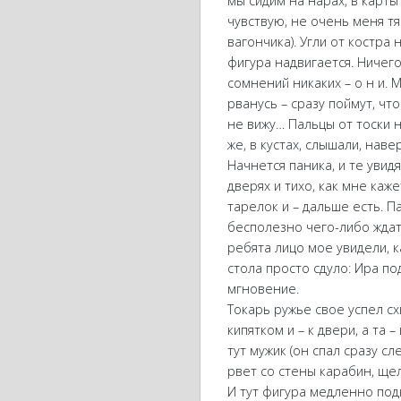
мы сидим на нарах, в карты
чувствую, не очень меня тя
вагончика). Угли от костра 
фигура надвигается. Ничего
сомнений никаких – о н и. М
рванусь – сразу поймут, что
не вижу… Пальцы от тоски н
же, в кустах, слышали, нав
Начнется паника, и те увидя
дверях и тихо, как мне каж
тарелок и – дальше есть. П
бесполезно чего-либо ждать
ребята лицо мое увидели, к
стола просто сдуло: Ира под
мгновение.
Токарь ружье свое успел сх
кипятком и – к двери, а та 
тут мужик (он спал сразу с
рвет со стены карабин, щелч
И тут фигура медленно под