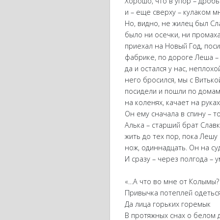
Хорошо, что в упор – дроб
и – еще сверху – кулаком м
Но, видно, не жилец был Сла
было ни осечки, ни промаха,
приехал на Новый Год, поси
фабрике, по дороге Леша – 
да и остался у нас, неплох
него бросился, мы с Витько
посидели и пошли по домам… 
на коленях, качает на рука
Он ему сначала в спину – т
Алька – старший брат Славк
жить до тех пор, пока Лешу
нож, одиннадцать. Он на су
И сразу – через полгода – у
«…А что во мне от Колымы?
Привычка потеплей одетьс
Да лица горьких горемык
В протяжных снах о белом 