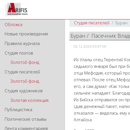
Студия писателей
Буран
Обложка
Новые произведения
Буран / Пасечник Вла
Правила журнала
02.12.2024 03:47:00
Студия поэтов
Из Улалы отец Терентий Ков
Золотой фонд
седьмого января был при б
Студия писателей
отца Мефодия, который про
отпевал. После отец Мефод
Золотой фонд
его, а сам думал: «Как тол
Студия художников
сильнее нападает. Благода
Из Бийска отправился он пр
Золотая коллекция
сдав денежный пакет, напи
Публицистика
отказался — виделась ему 
Поэтические отзывы
Алтайска.
Лента комментариев