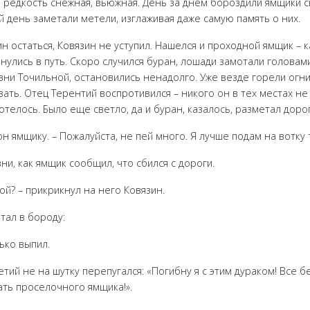
а редкость снежная, вьюжная. День за днем бороздили ямщики 
й день заметали метели, изглаживая даже самую память о них.
ин остаться, Ковязин не уступил. Нашелся и проходной ямщик – к
инулись в путь. Скоро случился буран, лошади замотали головами
ни Точильной, остановились ненадолго. Уже везде горели огни,
ать. Отец Терентий воспротивился – никого он в тех местах не 
отелось. Было еще светло, да и буран, казалось, разметал дорог
он ямщику. – Пожалуйста, не пей много. Я лучше подам на вотку 
ни, как ямщик сообщил, что сбился с дороги.
ной? – прикрикнул на него Ковязин.
тал в бороду:
ько выпил.
тий не на шутку перепугался: «Погибну я с этим дураком! Все б
ать проселочного ямщика!».