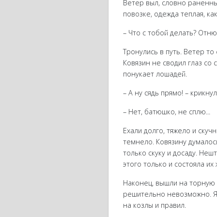
Ветер выл, словно раненный
повозке, одежда теплая, ка
– Что с тобой делать? Отню
Тронулись в путь. Ветер то 
Ковязин не сводил глаз со 
понукает лошадей.
– А ну сядь прямо! – крикну
– Нет, батюшко, не сплю...
Ехали долго, тяжело и скуч
темнело. Ковязину думалос
только скуку и досаду. Неш
этого только и состояла их
Наконец, вышли на торную 
решительно невозможно. Ям
на козлы и правил.