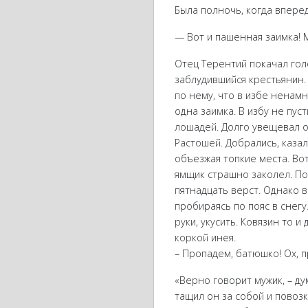
Была полночь, когда вперед
— Вот и пашенная заимка! 
Отец Терентий покачал голо
заблудившийся крестьянин.
по нему, что в избе ненамн
одна заимка. В избу не пус
лошадей. Долго увещевал о
Растошей. Добрались, казал
объезжая топкие места. Вот
ямщик страшно заколел. По
пятнадцать верст. Однако 
пробираясь по пояс в снегу
руки, укусить. Ковязин то 
коркой инея.
– Пропадем, батюшко! Ох, п
«Верно говорит мужик, – ду
тащил он за собой и повоз