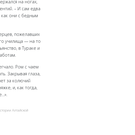
ержался на ногах,
ентий. – И сам едва
, как они с бедным
верцев, пожелавших
го училища — на то
янство, в Тураке и
заботам.
егчало. Ром с чаем
ть. Закрывая глаза,
нет за колючий
ке, и, как тогда,
..».
истории Алтайской