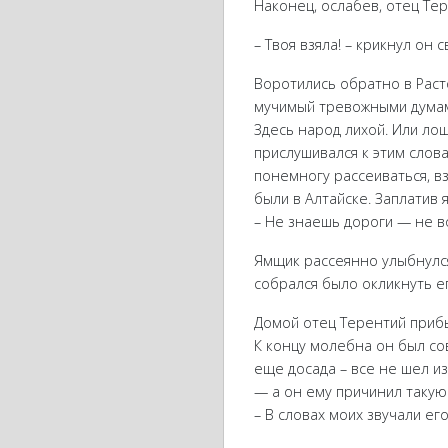
Наконец, ослабев, отец Тер
– Твоя взяла! – крикнул он 
Воротились обратно в Расто
мучимый тревожными думами
Здесь народ лихой. Или лош
прислушивался к этим слова
понемногу рассеиваться, вз
были в Алтайске. Заплатив
– Не знаешь дороги — не в
Ямщик рассеянно улыбнулся
собрался было окликнуть ег
Домой отец Терентий прибы
К концу молебна он был со
еще досада – все не шел и
— а он ему причинил такую 
– В словах моих звучали его 