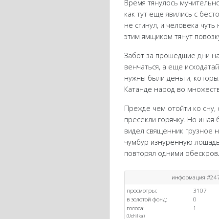
Время тянулось мучительно
как тут еще явились с бест
не сгинул, и человека чуть 
этим ямщиком тянут повозку,
Забот за прошедшие дни на
венчаться, а еще исходата
нужны были деньги, которых
Катанде народ во множеств
Прежде чем отойти ко сну, 
пресекли горячку. Но иная 
видел священник грузное н
чумбур изнуренную лошадь. 
повторял одними обескровл
информация #24
просмотры:
3107
в золотой фонд:
0
голоса:
1
(
Uchilka
)