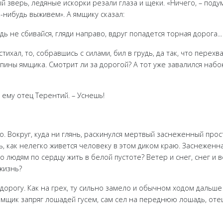
 зверь, ледяные искорки резали глаза и щеки. «Ничего, – подум
к-нибудь выживем». А ямщику сказал:
дь не сбивайся, гляди направо, вдруг попадется торная дорога...
стихал, то, собравшись с силами, бил в грудь, да так, что перех
спины ямщика. Смотрит ли за дорогой? А тот уже завалился набо
л ему отец Терентий. – Уснешь!
но. Вокруг, куда ни глянь, раскинулся мертвый заснеженный про
ь, как нелегко живется человеку в этом диком краю. Заснеженн
то людям по сердцу жить в белой пустоте? Ветер и снег, снег и
 жизнь?
дорогу. Как на грех, ту сильно замело и обычном ходом дальше
щик запряг лошадей гусем, сам сел на переднюю лошадь, отец