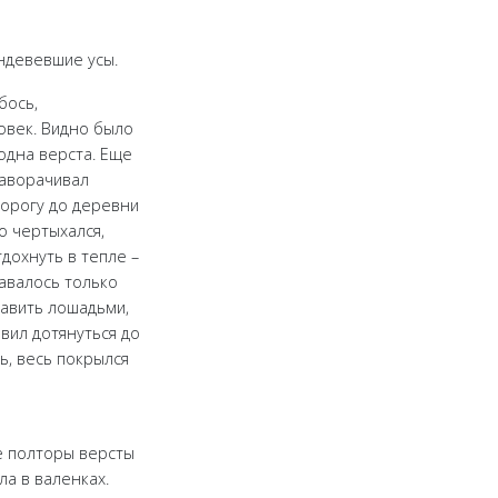
ндевевшие усы.
бось,
ловек. Видно было
 одна верста. Еще
заворачивал
дорогу до деревни
о чертыхался,
дохнуть в тепле –
тавалось только
равить лошадьми,
вил дотянуться до
ь, весь покрылся
ще полторы версты
а в валенках.