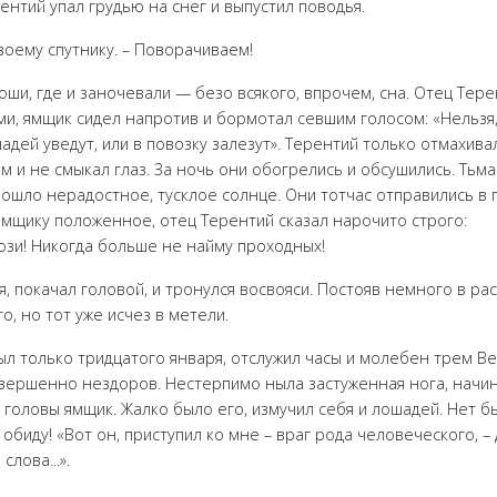
ентий упал грудью на снег и выпустил поводья.
своему спутнику. – Поворачиваем!
ши, где и заночевали — безо всякого, впрочем, сна. Отец Тере
, ямщик сидел напротив и бормотал севшим голосом: «Нельзя,
адей уведут, или в повозку залезут». Терентий только отмахивал
м и не смыкал глаз. За ночь они обогрелись и обсушились. Тьма
ошло нерадостное, тусклое солнце. Они тотчас отправились в п
 ямщику положенное, отец Терентий сказал нарочито строго:
ози! Никогда больше не найму проходных!
, покачал головой, и тронулся восвояси. Постояв немного в ра
о, но тот уже исчез в метели.
л только тридцатого января, отслужил часы и молебен трем Ве
вершенно нездоров. Нестерпимо ныла застуженная нога, начина
з головы ямщик. Жалко было его, измучил себя и лошадей. Нет 
обиду! «Вот он, приступил ко мне – враг рода человеческого, –
слова...».