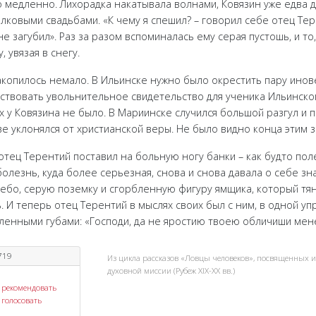
 медленно. Лихорадка накатывала волнами, Ковязин уже едва д
олковыми свадьбами. «К чему я спешил? – говорил себе отец Тер
не загубил». Раз за разом вспоминалась ему серая пустошь, и то
 увязая в снегу.
копилось немало. В Ильинске нужно было окрестить пару ино
йствовать увольнительное свидетельство для ученика Ильинско
 у Ковязина не было. В Мариинске случился большой разгул и пь
е уклонялся от христианской веры. Не было видно конца этим 
отец Терентий поставил на больную ногу банки – как будто пол
болезнь, куда более серьезная, снова и снова давала о себе зна
ебо, серую поземку и сгорбленную фигуру ямщика, который тя
И теперь отец Терентий в мыслях своих был с ним, в одной упряж
енными губами: «Господи, да не яростию твоею обличиши мене.
719
Из цикла рассказов «Ловцы человеков», посвященных 
духовной миссии (Рубеж XIX-XX вв.)
рекомендовать
голосовать