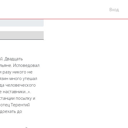
Вход
й. Двадцать
ельяне. Исповедовал
и разу никого не
вязин много утешал
ода человеческого
наставники...».
станции посылку и
 отец Терентий
 доехать до