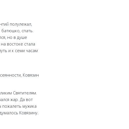
нтий полулежал,
 батюшко, спать.
ся, но в душе
 на востоке стала
уть и к семи часам
ссеянности, Ковязин
ликим Святителям.
лся жар. Да вот
бы пожалеть мужика
 думалось Ковязину.