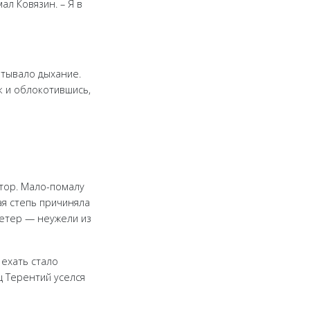
ал Ковязин. – Я в
ватывало дыхание.
к и облокотившись,
стор. Мало-помалу
ая степь причиняла
 ветер — неужели из
 ехать стало
 Терентий уселся