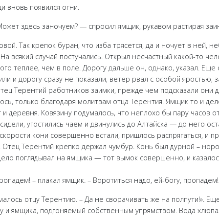
и вновь появился огни.
Может здесь заночуем? — спросил ямщик, рукавом растирая заи
вой. Так крепок буран, что изба трясется, да и ночует в ней, не
 На всякий случай постучались. Открыл несчастный какой-то че
ого теплее, чем в поле. Дорогу дальше он, однако, указал. Еще
тили и дорогу сразу не показали, ветер рвал с особой яростью, 
тец Терентий работников заимки, прежде чем подсказали они 
ось, только благодаря молитвам отца Терентия. Ямщик то и дел
 и деревня. Ковязину подумалось, что неплохо бы пару часов от
сидели, угостились чаем и двинулись до Алтайска — до него ос
вскорости кони совершенно встали, пришлось распрягаться, и п
. Отец Терентий крепко держал чумбур. Конь был дурной – норо
и дело поглядывал на ямщика — тот вымок совершенно, и казалос
ропадем! – плакал ямщик. – Воротиться надо, ей-богу, пропадем!
малось отцу Терентию. – Да не сворачивать же на полпути!». Е
ку и ямщика, подгоняемый собственным упрямством. Вода хлюпал