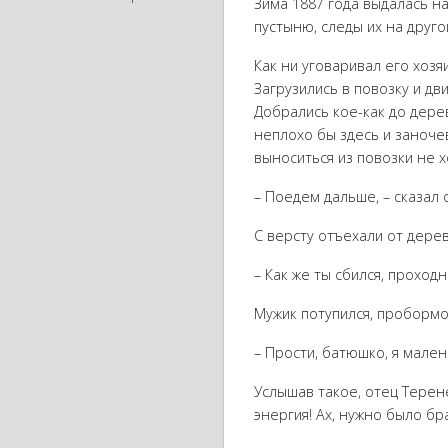
Зима 1887 года выдалась н
пустыню, следы их на друго
Как ни уговаривал его хозя
Загрузились в повозку и дв
Добрались кое-как до дерев
неплохо бы здесь и заночев
выноситься из повозки не х
– Поедем дальше, – сказал 
С версту отъехали от дерев
– Как же ты сбился, проход
Мужик потупился, пробормо
– Прости, батюшко, я мален
Услышав такое, отец Терене
энергия! Ах, нужно было бр