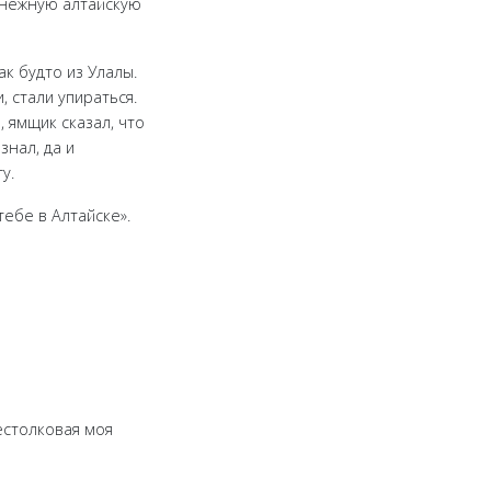
снежную алтайскую
ак будто из Улалы.
, стали упираться.
 ямщик сказал, что
знал, да и
у.
тебе в Алтайске».
естолковая моя