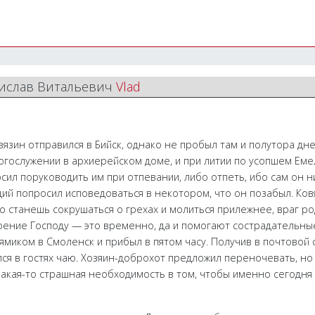
дислав Витальевич
Vlad
язин отправился в Бийск, однако не пробыл там и полутора дне
огослужении в архиерейском доме, и при литии по усопшем Ем
сил поруководить им при отпевании, либо отпеть, ибо сам он н
ий попросил исповедоваться в некотором, что он позабыл. Ко
ько станешь сокрушаться о грехах и молиться прилежнее, враг р
рение Господу — это временно, да и помогают сострадательные 
ямиком в Смоленск и прибыл в пятом часу. Получив в почтовой 
лся в гостях чаю. Хозяин-доброхот предложил переночевать, но
какая-то страшная необходимость в том, чтобы именно сегодня