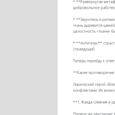
* **Развёрнутая метаф
добровольное рабство
* **Звукопись и ритмик
ткань дырявится швеёй
целостность «ткани» бы
* **Антитезы:** страс
страждущий.
Теперь перейду к отве
**Какие противоречия
Лирический герой «Вл
конфликтами. Их можно
**1. Жажда слияния и у
Первое же двустишие з