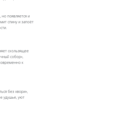
, но появляется и
мит спину и запоёт
сти.
няет скользящее
ичный собор»,
дновременно к
ься без хвори»,
е удушье, уют