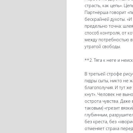
страсть, как цепь». Це
Партнёрша говорит «пы
бескрайней духоты. «И
предельно точна: шлея
способ контроля, от к
между потребностью в 
утратой свободы.
**2. Тяга к неге и неи
В третьей строфе рисуе
гидры сыты, никто не 
благополучия. И тут же
кнут». Человек не вын
острота чувства. Даже
таковым) «грезит вязк
глубинным, разрушител
без креста, без «хвори
отменяет страха перед