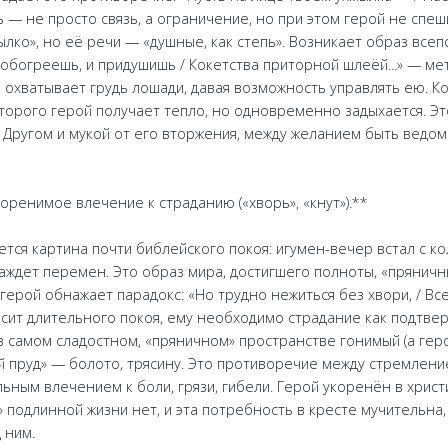
пь — не просто связь, а ограничение, но при этом герой не спеш
лко», но её речи — «душные, как степь». Возникает образ вс
 обогреешь, и придушишь / Кокетства приторной шлеёй...» — м
 охватывает грудь лошади, давая возможность управлять ею. К
оторого герой получает тепло, но одновременно задыхается. Э
Другом и мукой от его вторжения, между желанием быть ведо
скоренимое влечение к страданию («хворь», «кнут»).**
тся картина почти библейского покоя: игумен-вечер встал с ко
жаждет перемен. Это образ мира, достигшего полноты, «прянич
 герой обнажает парадокс: «Но трудно нежиться без хвори, / Вс
осит длительного покоя, ему необходимо страдание как подтвер
 в самом сладостном, «пряничном» пространстве гонимый (а ге
ий пруд» — болото, трясину. Это противоречие между стремлени
ьным влечением к боли, грязи, гибели. Герой укоренён в христ
» подлинной жизни нет, и эта потребность в кресте мучительна,
 ним.