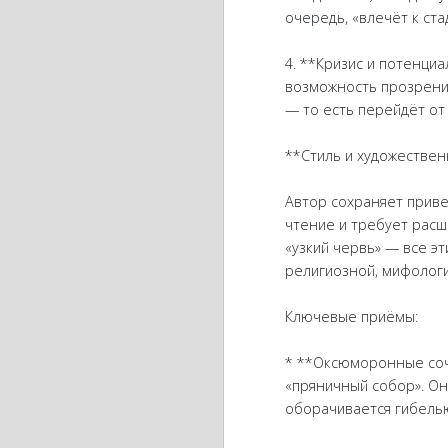
очередь, «влечёт к ст
4. **Кризис и потенциа
возможность прозрения
— то есть перейдёт от
**Стиль и художестве
Автор сохраняет приве
чтение и требует расши
«узкий червь» — все э
религиозной, мифолог
Ключевые приёмы:
* **Оксюморонные соче
«пряничный собор». Он
оборачивается гибель