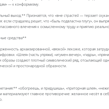
адам» — к конформизму.
льный выход.** Признаётся, что «вне страстей — терзает скука»
: если страдалец решит, что «быль подвластна плугу», он выпря
 пассивного влечения к осмысленному труду и приятию реально
нные средства**
рженность архаизированной, «вязкой» лексике, которая затруд
фровки. «Шлея» (часть упряжи), «игумен-вечер», «гидры», «прян
ти образы создают плотный символический ряд, отсылающий о
ической и простонародной образности.
тания:** «обогреешь, и придушишь», «приторная шлея», «нежит
и материализуют главное противоречие: желанное несёт в себ
ю.