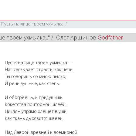
Пусть на лице твоём ухмылка..."
це твоём ухмылка..." / Олег Аршинов
Godfather
Пусть на лице твоём ухмылка —
Нас связывает страсть, как цепь.
Ты говоришь со мною пылко,
И речи душные, как степь.
И обогреешь, и придушишь
Кокетства приторной шлеёй...
Циклон упрямо хлещет в уши,
Как ткань дырявится швеёй.
Над Лаврой древней и всемирной