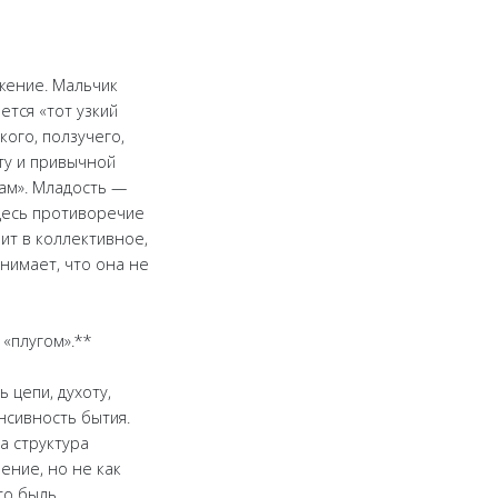
жение. Мальчик
ется «тот узкий
кого, ползучего,
ту и привычной
дам». Младость —
Здесь противоречие
ит в коллективное,
нимает, что она не
 «плугом».**
 цепи, духоту,
нсивность бытия.
а структура
ние, но не как
то быль