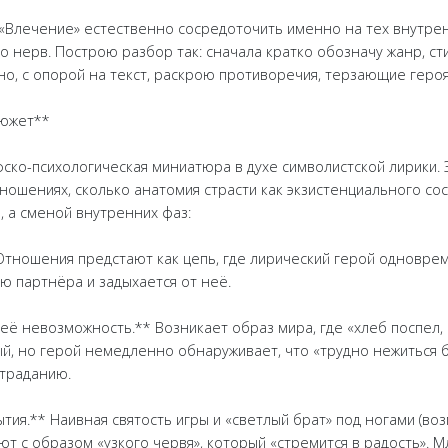
«Влечение» естественно сосредоточить именно на тех внутрен
о нерв. Построю разбор так: сначала кратко обозначу жанр, ст
но, с опорой на текст, раскрою противоречия, терзающие героя
сюжет**
ко-психологическая миниатюра в духе символистской лирики. 
ношениях, сколько анатомия страсти как экзистенциального со
, а сменой внутренних фаз:
 Отношения предстают как цепь, где лирический герой одновре
ю партнёра и задыхается от неё.
 её невозможность.** Возникает образ мира, где «хлеб поспел,
й, но герой немедленно обнаруживает, что «трудно нежиться б
страданию.
ытия.** Наивная святость игры и «светлый брат» под ногами (в
ют с образом «узкого червя», который «стремится в радость». М