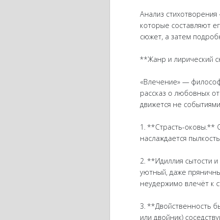
Анализ стихотворения 
которые составляют ег
сюжет, а затем подроб
**Жанр и лирический 
«Влечение» — философс
рассказ о любовных от
движется не событиями
1. **Страсть-оковы.**
наслаждается пылкость
2. **Идиллия сытости и
уютный, даже пряничны
неудержимо влечёт к 
3. **Двойственность б
или двойник) соседству