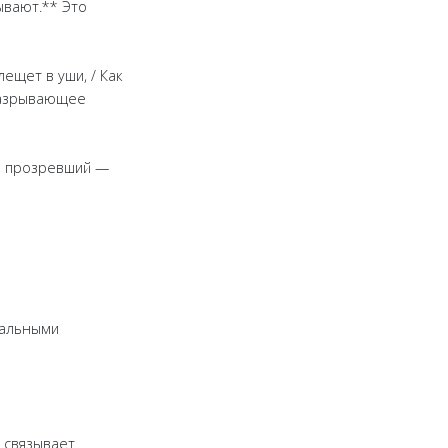
ывают.** Это
ещет в уши, / Как
 разрывающее
е, прозревший —
тальными
 связывает