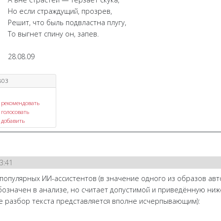
Но если страждущий, прозрев,
Решит, что быль подвластна плугу,
То выгнет спину он, запев.
28.08.09
803
рекомендовать
голосовать
добавить
3:41
 популярных ИИ-ассистентов (в значение одного из образов ав
бозначен в анализе, но считает допустимой и приведённую ни
е разбор текста представляется вполне исчерпывающим):