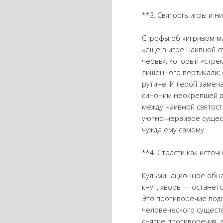
**3. Святость игры и 
Строфы об «игривом ма
«ещё в игре наивной св
червь», который «стреми
лишённого вертикали;
рутине. И герой замеч
синоним неокрепшей ду
между наивной святост
уютно-червивое сущест
чужда ему самому.
**4. Страсти как источ
Кульминационное обнаж
кнут, хворь — останетс
Это противоречие подв
человеческого сущест
снятие противоречия, а