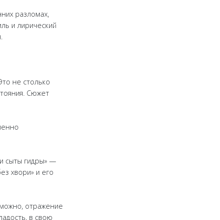
них разломах,
иль и лирический
.
Это не столько
стояния. Сюжет
менно
 и сыты гидры» —
ез хвори» и его
озможно, отражение
ладость, в свою