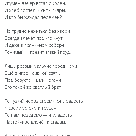
Игумен-вечер встал с колен,
И хлеб поспел, и сыты гидры,
И кто бы жаждал перемен?..
Но трудно нежиться без хвори,
Всегда влечёт под иго кнут,
И даже в пряничном соборе
Гонимый — грезит вязкий пруд.
Лишь резвый мальчик перед нами
Ещё в игре наивной свят...
Под безустанными ногами
Его такой же светлый брат.
Тот узкий червь стремится в радость,
К своим устоям и трудам...
То нам неведомо — и младость
Настойчиво влечёт к стадам.
А вне страстей — терзает скука,