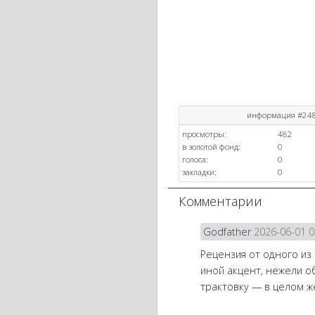
информация #24
просмотры:
482
в золотой фонд:
0
голоса:
0
закладки:
0
Комментарии
Godfather
2026-06-01 0
Рецензия от одного из
иной акцент, нежели о
трактовку — в целом ж