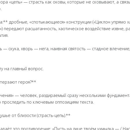
ора «цепь» — страсть как оковы, которые не сковывают, а связ
.
а:** дробные, «спотыкающиеся» конструкции («Циклон упрямо хл
») передают расшатанность, хаотическое воздействие извне,
тия.
ть — скука, хворь — нега, наивная святость — стадное влечени
ту на главный вопрос.
 терзают героя?**
ечения» — человек, раздираемый сразу несколькими фундамен
 проследить по ключевым оппозициям текста.
душье от близости (страсть-цепь).**
адаёт это противоречие: «Пусть на лице твоём ухмылка — / Нас