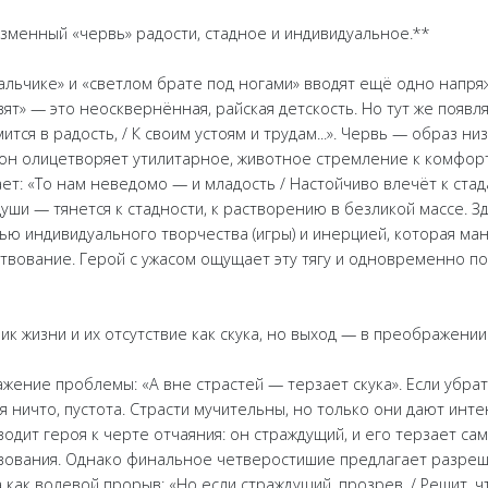
низменный «червь» радости, стадное и индивидуальное.**
льчике» и «светлом брате под ногами» вводят ещё одно напря
ят» — это неосквернённая, райская детскость. Но тут же появля
тся в радость, / К своим устоям и трудам...». Червь — образ низ
 он олицетворяет утилитарное, животное стремление к комфор
ает: «То нам неведомо — и младость / Настойчиво влечёт к ста
ши — тянется к стадности, к растворению в безликой массе. 
ью индивидуального творчества (игры) и инерцией, которая ман
вование. Герой с ужасом ощущает эту тягу и одновременно по
ник жизни и их отсутствие как скука, но выход — в преображении
ение проблемы: «А вне страстей — терзает скука». Если убрать
я ничто, пустота. Страсти мучительны, но только они дают инте
одит героя к черте отчаяния: он страждущий, и его терзает сам
вования. Однако финальное четверостишие предлагает разреше
 как волевой прорыв: «Но если страждущий, прозрев, / Решит, ч