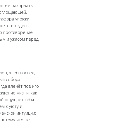
ит её разорвать.
епоглощающей,
етафора упряжи
окетство здесь —
то противоречие
мым и ужасом перед
лен, хлеб поспел,
ный собор»
егда влечёт под иго
ждение жизни, как
рой ощущает себя
ем к уюту и
ианской интуиции:
 потому что не