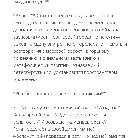
ожидании чуда**
**Жанр.** Стихотворение представляет собой
**городскую элегию-исповедь** с элементами
драматического монолога. Внешне это пейзажная
зарисовка (мост, Нева, серый город), но по сути —
выход на сцену внутреннего перелома: от немоты и
растворения в массовой серости к горькому
признанию и финальному застыванию в
метафорический памятник. Узнаваемый
петербургский локус становится пространством
откровения.
**Разбор символики по четверостишиям**
* 1. //«Баламутна Невы пристойность, // А над ней —
Володарский мост. // Здесь сурова теченья
вольность // И возвышен каменьев рост.»//
Река предстаёт в своей дикой, мутной
(«баламутной») первозданности, но над ней высится