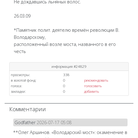
Не дождавшись льняных волос.
26.03.09
*Памятник полит. деятелю времён революции В.
Володарскому,
расположенный возле моста, названного в его
честь
информация #24829
просмотры:
338
в золотой фонд:
0
рекомендовать
голоса:
0
голосовать
закладки:
0
добавить
Комментарии
Godfather
2026-07-17 05:08
**Олег Аршинов. «Володарский мост»: окаменение в