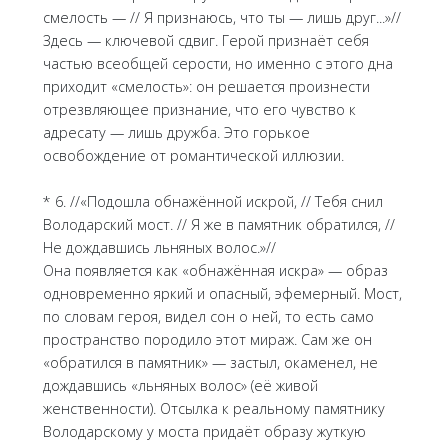
смелость — // Я признаюсь, что ты — лишь друг...»//
Здесь — ключевой сдвиг. Герой признаёт себя
частью всеобщей серости, но именно с этого дна
приходит «смелость»: он решается произнести
отрезвляющее признание, что его чувство к
адресату — лишь дружба. Это горькое
освобождение от романтической иллюзии.
* 6. //«Подошла обнажённой искрой, // Тебя снил
Володарский мост. // Я же в памятник обратился, //
Не дождавшись льняных волос.»//
Она появляется как «обнажённая искра» — образ
одновременно яркий и опасный, эфемерный. Мост,
по словам героя, видел сон о ней, то есть само
пространство породило этот мираж. Сам же он
«обратился в памятник» — застыл, окаменел, не
дождавшись «льняных волос» (её живой
женственности). Отсылка к реальному памятнику
Володарскому у моста придаёт образу жуткую