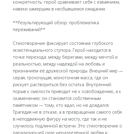
конкретность: герой сравнивает себя с изваянием,
навеки замершим в несбывшемся ожидании.
**Результирующий обзор: проблематика
переживаний**
Стихотворение фиксирует состояние глубокого
экзистенциального ступора. Герой находится в
точке перехода: между берегами, между мечтой и
реальностью, между надеждой на любовь и
признанием её дружеской природы. Внешний мир —
серая, грохочущая, монотонная масса, где он
рискует раствориться без остатка. Внутренний
порыв к смелости приводит не к освобождению, а к
окаменению: он становится собственным
памятником — тому, кто ждал, но не дождался.
Трагедия не в отказе, а в превращении самого себя
в неподвижную фигуру на мосту, где так и не
случилось подлинной встречи. Это стихотворение о
парализующей силе неразделённой любви и