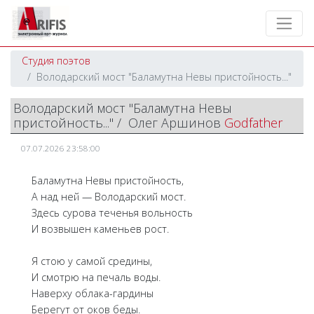
Студия поэтов
Володарский мост "Баламутна Невы пристойность..."
Володарский мост "Баламутна Невы
пристойность..." / Олег Аршинов
Godfather
07.07.2026 23:58:00
Баламутна Невы пристойность,
А над ней — Володарский мост.
Здесь сурова теченья вольность
И возвышен каменьев рост.
Я стою у самой средины,
И смотрю на печаль воды.
Наверху облака-гардины
Берегут от оков беды.