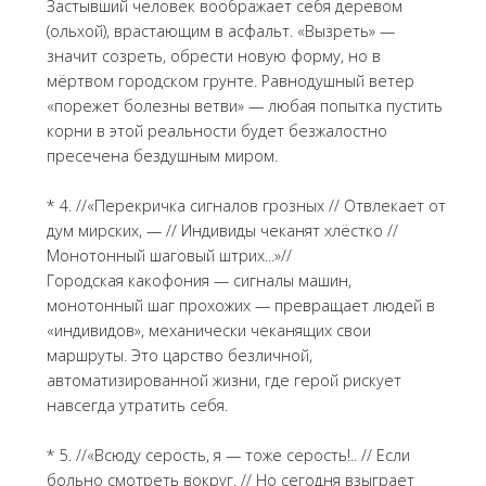
Застывший человек воображает себя деревом
(ольхой), врастающим в асфальт. «Вызреть» —
значит созреть, обрести новую форму, но в
мёртвом городском грунте. Равнодушный ветер
«порежет болезны ветви» — любая попытка пустить
корни в этой реальности будет безжалостно
пресечена бездушным миром.
* 4. //«Перекричка сигналов грозных // Отвлекает от
дум мирских, — // Индивиды чеканят хлёстко //
Монотонный шаговый штрих...»//
Городская какофония — сигналы машин,
монотонный шаг прохожих — превращает людей в
«индивидов», механически чеканящих свои
маршруты. Это царство безличной,
автоматизированной жизни, где герой рискует
навсегда утратить себя.
* 5. //«Всюду серость, я — тоже серость!.. // Если
больно смотреть вокруг. // Но сегодня взыграет