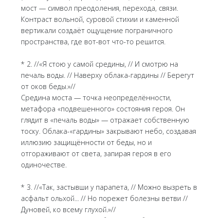
мост — символ преодоления, перехода, связи.
Контраст вольной, суровой стихии и каменной
вертикали создаёт ощущение пограничного
пространства, где вот-вот что-то решится.
* 2. //«Я стою у самой средины, // И смотрю на
печаль воды. // Наверху облака-гардины // Берегут
от оков беды.»//
Средина моста — точка неопределённости,
метафора «подвешенного» состояния героя. Он
глядит в «печаль воды» — отражает собственную
тоску. Облака-«гардины» закрывают небо, создавая
иллюзию защищённости от беды, но и
отгораживают от света, запирая героя в его
одиночестве.
* 3. //«Так, застывши у парапета, // Можно вызреть в
асфальт ольхой... // Но порежет болезны ветви //
Дуновей, ко всему глухой.»//