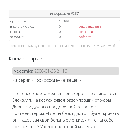
информация #257
просмотры:
12399
в золотой фонд:
0
рекомендовать
голоса:
0
голосовать
закладки:
0
добавить
«Человек – сам кузнец своего счастья.» Вот только кузницу даёт судьба.
Комментарии
Nedomika
2006-01-26 21:16
Из серии «Происхождение вещей».
Почтовая карета медленной скоростью двигалась в
Блеквилл. На козлах сидел разомлевший от жары
Джонни и думал о предстоящей встрече с
почтмейстером. «Где ты был, идиот!» – будет кричать
он, надрывая свои больные легкие, - «Что ты себе
позволяешь!? Уволю к чертовой матери!»