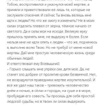
Тобою, воспротивился и ужаснулся моей жертве, а
приняли и приветствовали её лишь те, которые не
заслужили спасения. И сейчас Ты вновь велишь мне
идти к людям? Но что же смогу я изменить? Не в моих
силах отделить плевел от зерна, тёмное начало от
светлого. Да и силы мои на исходе. Великую муку
пришлось принять мне, не выдержу я более. Если
нельзя мне не идти опять к людям – что же, подчинюсь
я, выполню волю Твою. Но не требуй от меня новой
жертвы. Дай мне простую человеческую жизнь среди
обычных людей.
И ответствовал ему Всевышний:
– Горько слышать мне упрёки сии, дитя моё. Да, не
станет зло добрее от пролития крови безвинной. Нет,
не возрадуются праведники жертве искупительной. И
всё же удел наш таков – тревожить человечество
днём и ночью, в сёлах и городах, на суше и в море,
пробуждая его совесть. Ты просишь для себя простой
людской судьбы, но в твоих ли силах выдержать