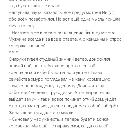
– Да будет так и не иначе.
Наступила пауза. Казалось, всё предусмотрел Иисус,
обо всём позаботился. Но вот ещё одна мысль пришла
ему в голову:
– Незачем мне в новом воплощении быть мужчиной.
Мужчина всегда и за всё в ответе. А с женщины и спрос
совершенно иной.
* * *
Снаружи гудел студёный зимний ветер, доносился
волчий вой, но в заботливо протопленной
крестьянской избе было тепло и уютно. Глава
семейства хмуро поглядывал на жену, кормившую
грудью новорожденную девочку. Дочь – что за
работник? Её дело – рукоделье. А как вырастет да
выйдет замуж – так и вовсе покинет отчий дом, уйдёт
от отца с матерью, да ещё приданое с собой заберёт.
Жена словно угадала его мысли:
– Сыновья у нас уже есть, а теперь будет и дочка-
красавица. Мы ещё не нарадуемся, когда со всей