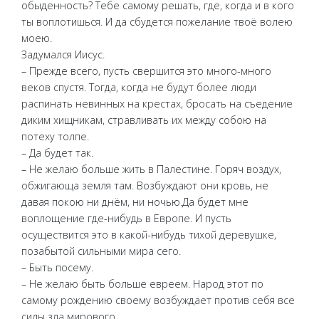
обыденность? Тебе самому решать, где, когда и в кого
ты воплотишься. И да сбудется пожелание твоё волею
моею.
Задумался Иисус.
– Прежде всего, пусть свершится это много-много
веков спустя. Тогда, когда не будут более люди
распинать невинных на крестах, бросать на съедение
диким хищникам, стравливать их между собою на
потеху толпе.
– Да будет так.
– Не желаю больше жить в Палестине. Горяч воздух,
обжигающа земля там. Возбуждают они кровь, не
давая покою ни днём, ни ночью.Да будет мне
воплощение где-нибудь в Европе. И пусть
осуществится это в какой-нибудь тихой деревушке,
позабытой сильными мира сего.
– Быть посему.
– Не желаю быть больше евреем. Народ этот по
самому рождению своему возбуждает против себя все
силы зла мирового.