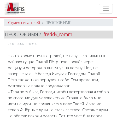
Студия писателей
ПРОСТОЕ ИМЯ
ПРОСТОЕ ИМЯ /
freddy_romm
24.01.2006 00:09:00
Ничто, кроме птичьих трелей, не нарушало тишины в
райских кущах. Святой Пётр тихо прошёл через
рощицу и осторожно выглянул на поляну. Нет, не
завершена ешё беседа Иисуса с Господом. Святой
Пётр так же тихо вернулся к себе. Тем временем,
разговор на поляне продолжался:
– Твоя воля была, Господи, чтобы пожертвовал я собою
во спасение душ человеческих. Страшно было мне
идти на муки, но подчинился я воле Твоей. И что же
теперь? Чёрные души не стали светлее. Светлые души
не обрели покоя и радости. Тот, кто чист был перед