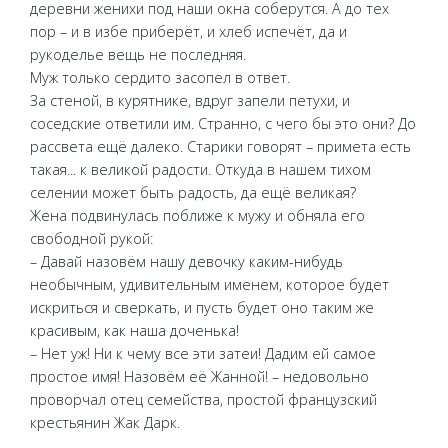
деревни женихи под наши окна соберутся. А до тех
пор – и в избе приберёт, и хлеб испечёт, да и
рукоделье вещь не последняя.
Муж только сердито засопел в ответ.
За стеной, в курятнике, вдруг запели петухи, и
соседские ответили им. Странно, с чего бы это они? До
рассвета ещё далеко. Старики говорят – примета есть
такая... к великой радости. Откуда в нашем тихом
селении может быть радость, да ещё великая?
Жена подвинулась поближе к мужу и обняла его
свободной рукой:
– Давай назовём нашу девочку каким-нибудь
необычным, удивительным именем, которое будет
искриться и сверкать, и пусть будет оно таким же
красивым, как наша доченька!
– Нет уж! Ни к чему все эти затеи! Дадим ей самое
простое имя! Назовём её Жанной! – недовольно
проворчал отец семейства, простой французский
крестьянин Жак Дарк.