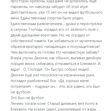
просторах Аризоны, куда даже не добрались ещё
паровозы, он навсегда забудет об этой игре.
Действительно, уже 15 лет он не видел футбольного
мяча. Единственным спортом было родео.
Единственным развлечением – драки и перестрелки
в салунах. Господь оградил его от зеленого поля с
двумя дурацкими воротами. Но, не оградил от
собственной памяти. Как избавиться от мучительных
образов вратарей, нападающих и полузащитников?
Чем вытеснить из головы эту ненавистную забаву?
Вчера утром, Джонни, как обычно, выпивал двойную
порцию виски, собираясь отправиться в Блеквилл. И
вдруг... О, Господи!.. Он быстро собрал людей...
Джонни ещё раз покосился на израненные руки,
погладил ушибленный бок. «Да, хорошо меня
потрепали!» – подумал он, - «Но, всё равно, это был
не футбол!»
Это был не футбол...
Лениво топали кони. Старый дилижанс вез почту в
Блеквилл. На козлах сидел, разомлевший от жары