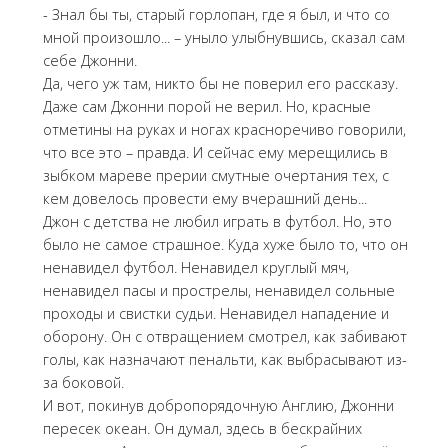
- Знал бы ты, старый горлопан, где я был, и что со
мной произошло... – уныло улыбнувшись, сказал сам
себе Джонни.
Да, чего уж там, никто бы не поверил его рассказу.
Даже сам Джонни порой не верил. Но, красные
отметины на руках и ногах красноречиво говорили,
что все это – правда. И сейчас ему мерещились в
зыбком мареве прерии смутные очертания тех, с
кем довелось провести ему вчерашний день...
Джон с детства не любил играть в футбол. Но, это
было не самое страшное. Куда хуже было то, что он
ненавидел футбол. Ненавидел круглый мяч,
ненавидел пасы и прострелы, ненавидел сольные
проходы и свистки судьи. Ненавидел нападение и
оборону. Он с отвращением смотрел, как забивают
голы, как назначают пенальти, как выбрасывают из-
за боковой.
И вот, покинув добропорядочную Англию, Джонни
пересек океан. Он думал, здесь в бескрайних