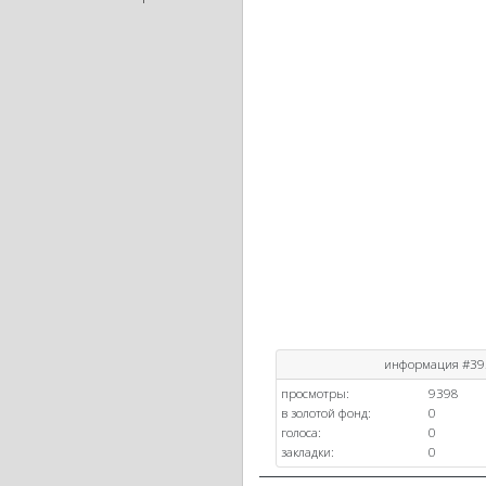
информация #39
просмотры:
9398
в золотой фонд:
0
голоса:
0
закладки:
0