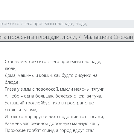
лкое сито снега просеяны площади, люди,
нега просеяны площади, люди, / Малышева Снежа
Сквозь мелкое сито снега просеяны площади,
люди,
Дома, машины и кошки, как будто рисунки на
блюде.
Глаза у зимы с поволокой, мысли неясны, тягучи,
А небо – одна большая, белёсая снежная туча.
Уставший троллейбус тихо в пространстве
скользит усами,
И только маршрутки лихо подрагивают носами,
Разжевывая резиной дорожную манную кашу…
Прохожие горбят спину, а город вдруг стал