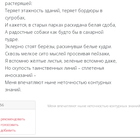
растеряшей:
Теряет этажность зданий, теряет бордюры в
сугробах,
И кажется, в старых парках раскидана белая сдоба,
А радостные собаки как будто бы в сахарной
пудре.
Эклерно стоят берёзы, раскинувши белые кудри.
Сквозь мелкое сито мыслей просеивая пейзажи,
Я вспомню жёлтые листья, зелёные вспомню даже,
Но скупость таинственных линий – сплетенья
иносказаний –
Меня впечатляют ныне неточностью контурных
знаний.
56
Меня впечатляют ныне неточностью контурных знани
рекомендовать
голосовать
добавить