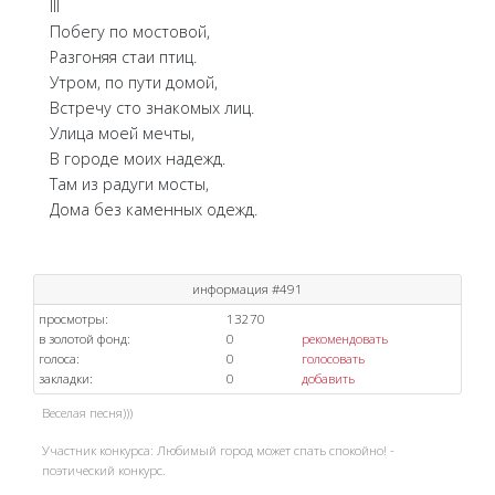
III
Побегу по мостовой,
Разгоняя стаи птиц.
Утром, по пути домой,
Встречу сто знакомых лиц.
Улица моей мечты,
В городе моих надежд.
Там из радуги мосты,
Дома без каменных одежд.
информация #491
просмотры:
13270
в золотой фонд:
0
рекомендовать
голоса:
0
голосовать
закладки:
0
добавить
Веселая песня)))
Участник конкурса: Любимый город может спать спокойно! -
поэтический конкурс.