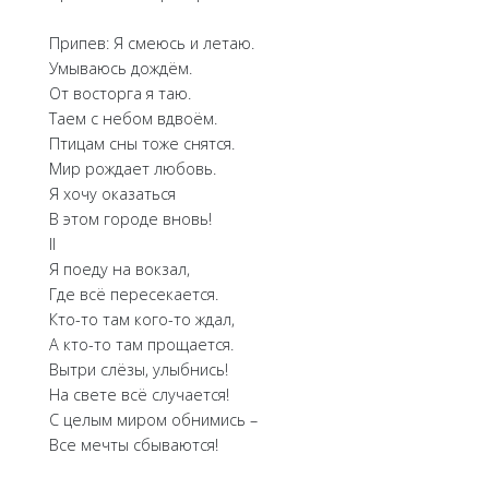
Припев: Я смеюсь и летаю.
Умываюсь дождём.
От восторга я таю.
Таем с небом вдвоём.
Птицам сны тоже снятся.
Мир рождает любовь.
Я хочу оказаться
В этом городе вновь!
II
Я поеду на вокзал,
Где всё пересекается.
Кто-то там кого-то ждал,
А кто-то там прощается.
Вытри слёзы, улыбнись!
На свете всё случается!
С целым миром обнимись –
Все мечты сбываются!