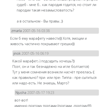
судеб - мне б... как пародия годится, но стоит ли
пародии такая незамысловатость?
а в остальном - Вы правы...))
zmarla
2007-05-16 03:38
Если б ему марафету навести))) Хотя, эмоции и
живость частично покрывают грешки)))
jinok
2007-05-16 06:19
Какой марафет;-) подсадить хочешь?))
Поэт, он и так безнадёжно на игле болтается)
Тут у меня сомнения возникли насчёт преелась ((
как правильно? при- или пре- Типпа - пре-сытиться
или надо-есть. Не знаешь, Марго?
Njusha
2007-05-17 19:23
вот-вот!
именно поэтому поэтами (поэтами -поэтому!!!!)