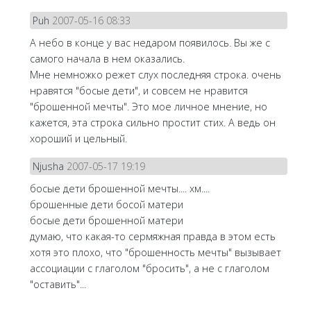
Puh
2007-05-16 08:33
А небо в конце у вас недаром появилось. Вы же с
самого начала в нем оказались.
Мне немножко режет слух последняя строка. очень
нравятся "босые дети", и совсем не нравится
"брошенной мечты". Это мое личное мнение, но
кажется, эта строка сильно простит стих. А ведь он
хороший и цельный.
Njusha
2007-05-17 19:19
босые дети брошенной мечты.... хм....
брошенные дети босой матери
босые дети брошенной матери
думаю, что какая-то сермяжная правда в этом есть
хотя это плохо, что "брошенность мечты" вызывает
ассоциации с глаголом "бросить", а не с глаголом
"оставить"...