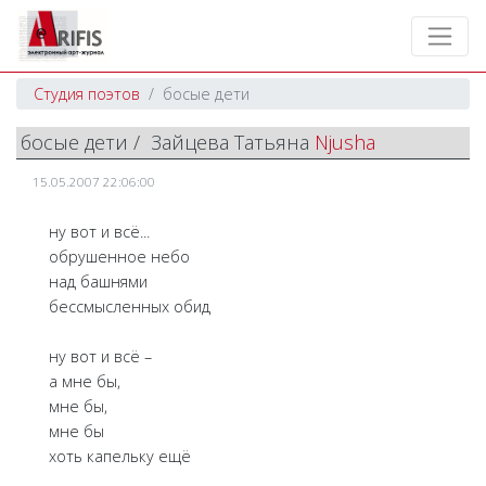
Студия поэтов
босые дети
босые дети / Зайцева Татьяна
Njusha
15.05.2007 22:06:00
ну вот и всё...
обрушенное небо
над башнями
бессмысленных обид
ну вот и всё –
а мне бы,
мне бы,
мне бы
хоть капельку ещё