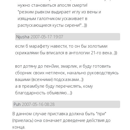
нужно становиться апосля смерти!
"резким рывком выдирает иглу из вены и
изящным галопчиком ускакивает в
распускающиеся кусты сирени!"...)))
Njusha
2007-05-17 19:07
если б марафету навести, то он бы золотыми
скрижалями бы вписался в антологии 21-го века...)))
вот дотяну до пенЗии, змарлик, и буду готовить
сборник своих нетленок, нахально руководствуясь
вашими (всехними) подсказками...))
а в преамбуле буду перечислять, кому
благодарность объявляю....))
Puh
2007-05-16 08:28
В данном случае приставка должна быть "при"
(приелась) она означает доведение действия до
конца.