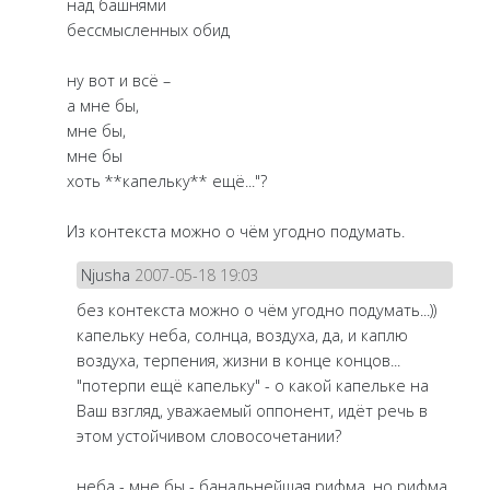
над башнями
бессмысленных обид
ну вот и всё –
а мне бы,
мне бы,
мне бы
хоть **капельку** ещё..."?
Из контекста можно о чём угодно подумать.
Njusha
2007-05-18 19:03
без контекста можно о чём угодно подумать...))
капельку неба, солнца, воздуха, да, и каплю
воздуха, терпения, жизни в конце концов...
"потерпи ещё капельку" - о какой капельке на
Ваш взгляд, уважаемый оппонент, идёт речь в
этом устойчивом словосочетании?
неба - мне бы - банальнейшая рифма, но рифма