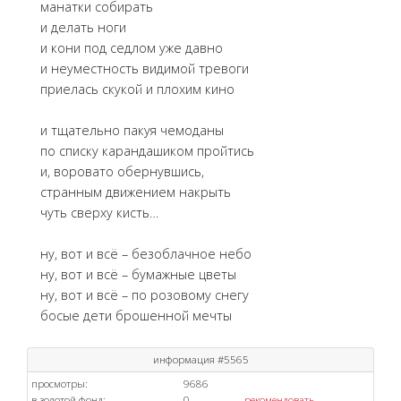
манатки собирать
и делать ноги
и кони под седлом уже давно
и неуместность видимой тревоги
приелась скукой и плохим кино
и тщательно пакуя чемоданы
по списку карандашиком пройтись
и, воровато обернувшись,
странным движением накрыть
чуть сверху кисть…
ну, вот и всё – безоблачное небо
ну, вот и всё – бумажные цветы
ну, вот и всё – по розовому снегу
босые дети брошенной мечты
информация #5565
просмотры:
9686
в золотой фонд:
0
рекомендовать