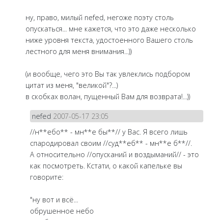
ну, право, милый nefed, негоже поэту столь
опускаться... мне кажется, что это даже несколько
ниже уровня текста, удостоенного Вашего столь
лестного для меня внимания...))
(и вообще, чего это Вы так увлеклись подбором
цитат из меня, "великой"?...)
в скобках волан, пущенный Вам для возврата!...))
nefed
2007-05-17 23:05
//н**ебо** - мн**е бы**// у Вас. Я всего лишь
спародировал своим //суд**еб** - мн**е б**//.
А относительно //опусканий и воздыманий// - это
как посмотреть. Кстати, о какой капельке вы
говорите:
"ну вот и всё...
обрушенное небо