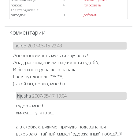
голоса:
4
голосовать
(
Colt
zmarla
jinok
Puh
)
закладки:
0
добавить
Комментарии
nefed
2007-05-15 22:43
//невыносимость музыки звучала //
//над расхождением сходимости судеб//,
И был конец у нашего начала
Растянут донельз**я**,
(Такой бы, право, мне б!)
Njusha
2007-05-17 19:04
судеб - мне б
хм-хм.... ну, что ж...
а в скобках, видимо, причуды подсознанья
вскрывают тайный смысл "одержанных" побед?...)))