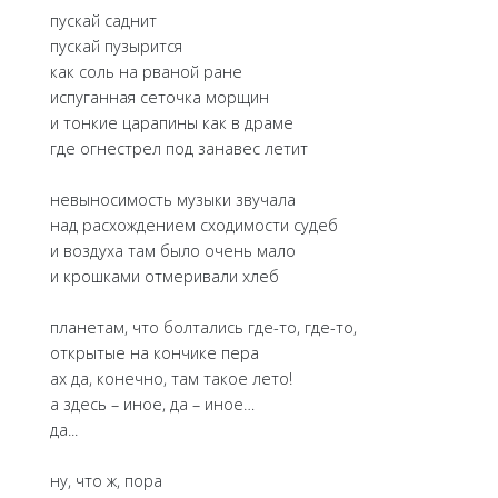
пускай саднит
пускай пузырится
как соль на рваной ране
испуганная сеточка морщин
и тонкие царапины как в драме
где огнестрел под занавес летит
невыносимость музыки звучала
над расхождением сходимости судеб
и воздуха там было очень мало
и крошками отмеривали хлеб
планетам, что болтались где-то, где-то,
открытые на кончике пера
ах да, конечно, там такое лето!
а здесь – иное, да – иное…
да...
ну, что ж, пора