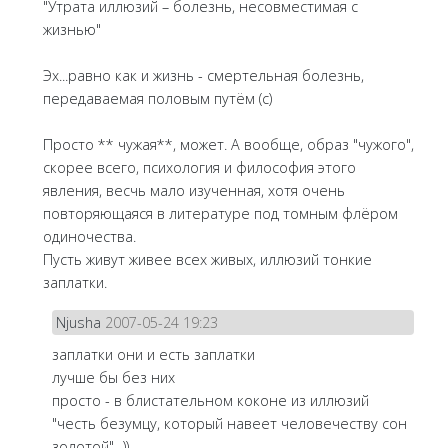
"Утрата иллюзий – болезнь, несовместимая с
жизнью"
Эх...равно как и жизнь - смертельная болезнь,
передаваемая половым путём (с)
Просто ** чужая**, может. А вообще, образ "чужого",
скорее всего, психология и философия этого
явления, весчь мало изученная, хотя очень
повторяющаяся в литературе под томным флёром
одиночества.
Пусть живут живее всех живых, иллюзий тонкие
заплатки.
Njusha
2007-05-24 19:23
заплатки они и есть заплатки
лучше бы без них
просто - в блистательном коконе из иллюзий
"честь безумцу, который навеет человечеству сон
золотой"...))