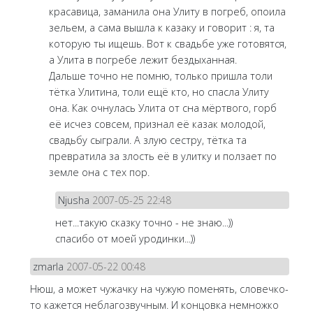
красавица, заманила она Улиту в погреб, опоила
зельем, а сама вышла к казаку и говорит : я, та
которую ты ищешь. Вот к свадьбе уже готовятся,
а Улита в погребе лежит бездыханная.
Дальше точно не помню, только пришла толи
тётка Улитина, толи ещё кто, но спасла Улиту
она. Как очнулась Улита от сна мёртвого, горб
её исчез совсем, признал её казак молодой,
свадьбу сыграли. А злую сестру, тётка та
превратила за злость её в улитку и ползает по
земле она с тех пор.
Njusha
2007-05-25 22:48
нет...такую сказку точно - не знаю...))
спасибо от моей уродинки...))
zmarla
2007-05-22 00:48
Нюш, а может чужачку на чужую поменять, словечко-
то кажется неблагозвучным. И концовка немножко