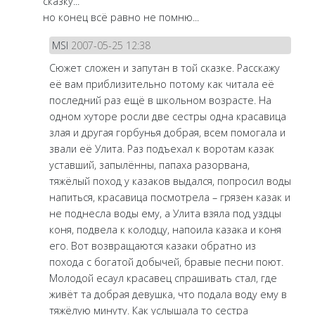
сказку...
но конец всё равно не помню...
MSI
2007-05-25 12:38
Сюжет сложен и запутан в той сказке. Расскажу
её вам приблизительно потому как читала её
последний раз ещё в школьном возрасте. На
одном хуторе росли две сестры одна красавица
злая и другая горбунья добрая, всем помогала и
звали её Улита. Раз подъехал к воротам казак
уставший, запылённы, папаха разорвана,
тяжёлый поход у казаков выдался, попросил воды
напиться, красавица посмотрела – грязен казак и
не поднесла воды ему, а Улита взяла под уздцы
коня, подвела к колодцу, напоила казака и коня
его. Вот возвращаются казаки обратно из
похода с богатой добычей, бравые песни поют.
Молодой есаул красавец спрашивать стал, где
живёт та добрая девушка, что подала воду ему в
тяжёлую минуту. Как услышала то сестра