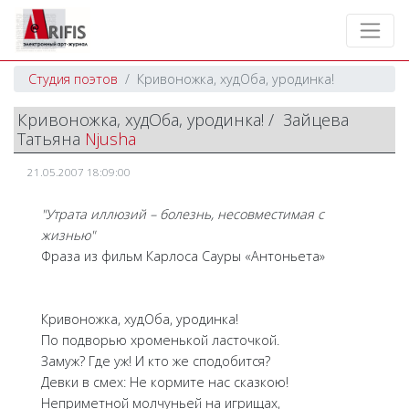
Студия поэтов
Кривоножка, худОба, уродинка!
Кривоножка, худОба, уродинка! / Зайцева
Татьяна
Njusha
21.05.2007 18:09:00
"Утрата иллюзий – болезнь, несовместимая с
жизнью"
Фраза из фильм Карлоса Сауры «Антоньета»
Кривоножка, худОба, уродинка!
По подворью хроменькой ласточкой.
Замуж? Где уж! И кто же сподобится?
Девки в смех: Не кормите нас сказкою!
Неприметной молчуньей на игрищах,