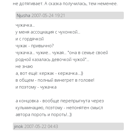
не дотягивает. А сказка получилась, тем неменее.
Njusha
2007-05-24 19:21
чужачка...
у меня ассоциация с чухонкой...
и с гордячкой
чужак - привычно?
чужачка... чужие... чужая... "она в семье своей
родной казалась девочкой чужой"...
не знаю
а, вот ещё: кержак - кержачка....))
в общем - полный винегрет в голове!
и поэтому - чужачка
а концовка - вообще перепрыгнута через
кульминацию, поэтому - непонятен смысл
автора пороть и пороть!...))
jinok
2007-05-22 04:43