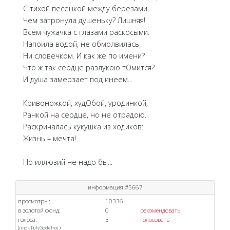
С тихой песенкой между березами.
Чем затронула душеньку? Лишняя!
Всем чужачка с глазами раскосыми.
Напоила водой, не обмолвилась
Ни словечком. И как же по имени?
Что ж так сердце разлукою тОмится?
И душа замерзает под инеем...
Кривоножкой, худОбой, уродинкой,
Ранкой на сердце, но не отрадою.
Раскричалась кукушка из ходиков:
Жизнь – мечта!
Но иллюзий не надо бы...
информация #5667
просмотры:
10336
в золотой фонд:
0
рекомендовать
голоса:
3
голосовать
(
jinok
Puh
Godefroi
)