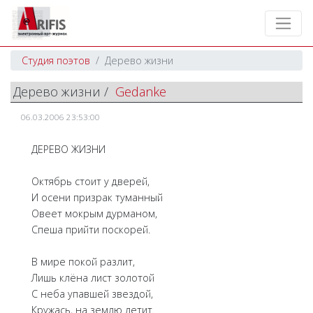
Студия поэтов
Дерево жизни
Дерево жизни /
Gedanke
06.03.2006 23:53:00
ДЕРЕВО ЖИЗНИ
Октябрь стоит у дверей,
И осени призрак туманный
Овеет мокрым дурманом,
Спеша прийти поскорей.
В мире покой разлит,
Лишь клёна лист золотой
С неба упавшей звездой,
Кружась, на землю летит.