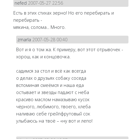
nefed
2007-05-27 22:56
Есть в этих стихах зерно! Но его перебирать и
перебирать -
мякина, солома... Много.
zmarla
2007-05-28 00:40
Вот и я о том жа. К примеру, вот этот отрывочек -
хорош, как и концовочка.
садимся за стол и всё как всегда
о делах о друзьях собаку соседа
вспоминая смеёмся и наша еда
остывает и звезды падают с неба
красиво маслом намазываю кусок
чёрного, любимого, твоего, хлеба
наливаю себе грейпфрутовый сок
улыбаюсь на твоё – «ну вот и лепо!