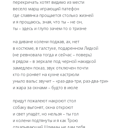
перекричать хотят видимо из мести
весело марш играющий патефон
где славянка прощается столько жизней
и я прощаюсь, зная, что ты – не он,
ты – здесь и глупо зачем-то о тризне
на диване колени поджав, ах, нет
в костюме, в галстуке, подаренном Лидкой
(не ревновала тогда и сейчас – поверь)
я рядом – в зеркале под черной накидкой
замедлен показ, звук отключен почти
кто-то роняет на кухне кастрюли
уныло вальс звучит – «раз-два-три, раз-два-три»
и жара за окнами – будто в июле
придут пожалеют накроют стол
собаку выгонят, окна откроют
и свет упадёт, но нельзя – ты гол
и колени подтянуты и я как Трою
откапывающий Шлиман не дам тебя