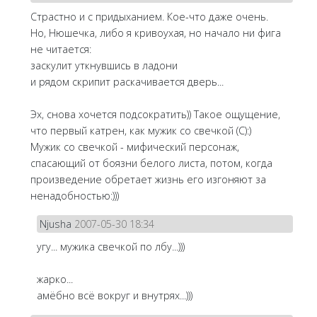
Страстно и с придыханием. Кое-что даже очень.
Но, Нюшечка, либо я кривоухая, но начало ни фига
не читается:
заскулит уткнувшись в ладони
и рядом скрипит раскачивается дверь...
Эх, снова хочется подсократить)) Такое ощущение,
что первый катрен, как мужик со свечкой (С):)
Мужик со свечкой - мифический персонаж,
спасающий от боязни белого листа, потом, когда
произведение обретает жизнь его изгоняют за
ненадобностью:)))
Njusha
2007-05-30 18:34
угу... мужика свечкой по лбу...)))
жарко...
амёбно всё вокруг и внутрях...)))