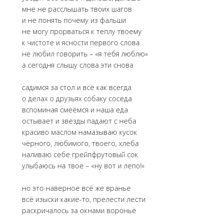
мне не расслышать твоих шагов
и не понять почему из фальши
не могу прорваться к теплу твоему
к чистоте и ясности первого слова
не любил говорить – «я тебя люблю»
а сегодня слышу слова эти снова
садимся за стол и всё как всегда
о делах о друзьях собаку соседа
вспоминая смеёмся и наша еда
остывает и звезды падают с неба
красиво маслом намазываю кусок
чёрного, любимого, твоего, хлеба
наливаю себе грейпфрутовый сок
улыбаюсь на твоё – «ну вот и лепо!»
но это наверное всё же вранье
всё изыски какие-то, прелести лести
раскричалось за окнами вороньё