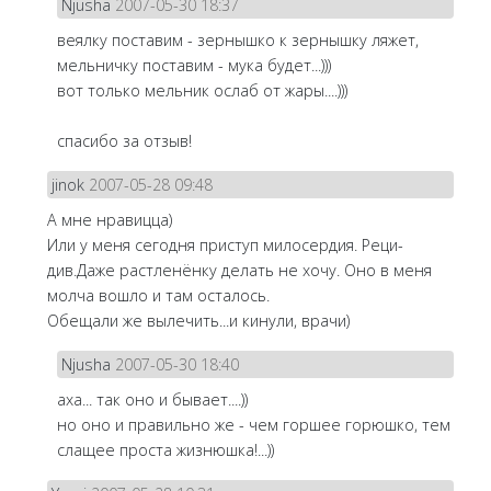
Njusha
2007-05-30 18:37
веялку поставим - зернышко к зернышку ляжет,
мельничку поставим - мука будет...)))
вот только мельник ослаб от жары....)))
спасибо за отзыв!
jinok
2007-05-28 09:48
А мне нравицца)
Или у меня сегодня приступ милосердия. Реци-
див.Даже растленёнку делать не хочу. Оно в меня
молча вошло и там осталось.
Обещали же вылечить...и кинули, врачи)
Njusha
2007-05-30 18:40
аха... так оно и бывает....))
но оно и правильно же - чем горшее горюшко, тем
слащее проста жизнюшка!...))