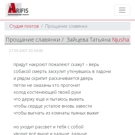
Студия поэтов
Прощание славянки
Прощание славянки / Зайцева Татьяна
Njusha
27.05.2007 20:33:00
придут накроют пожалеют скажут – верь
собакой смерть заскулит уткнувшись в ладони
и рядом скрипит раскачивается дверь
петли не смазаны кто прогонит
холод костенеющей твоей руки
что держу ещё и пытаюсь выжить
чтобы сердце усталое вновь завести
чтобы выгнать из комнаты пьяных выжиг
но уходит рассвет и тебя с собой
уводит всё выше и дальше, дальше