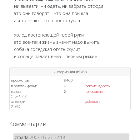
ни вывезти, ни одеть, ни забрать отсюда
это они говорят – что она пришла
а я то знаю – это просто кукла
холод костенеющей твоей руки
это всё-таки жизнь значит надо выжить
собака соседская опять скулит
и солнце падает вниз – пьяным рыжим
информация #5783
просмотры:
9460
в золотой фонд:
0
рекомендовать
голоса:
2
голосовать
(
jinok
Antik
)
закладки:
1
добавить
(
Antik
)
Комментарии
zmarla
2007-05-27 22:18