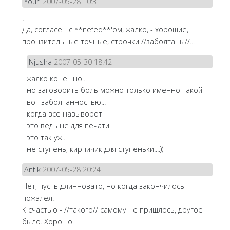
Youri
2007-05-28 10:31
.
Да, согласен с **nefed**'ом, жалко, - хорошие,
пронзительные точные, строчки //заболтаны//...
Njusha
2007-05-30 18:42
жалко конешно...
но заговорить боль можно только именно такой
вот заболтанностью...
когда всё навыворот
это ведь не для печати
это так уж...
не ступень, кирпичик для ступеньки....))
Antik
2007-05-28 20:24
Нет, пусть длинновато, но когда закончилось -
пожалел.
К счастью - //такого// самому не пришлось, другое
было. Хорошо.